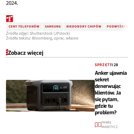
2024.
CENY TELEFONÓW
SAMSUNG
NIEDOBORY CHIPÓW
PODWYŻKI CEN 
Źródła zdjęć: Shutterstock (JPstock)
Źródła tekstu: Bloomberg, oprac. własne
Zobacz więcej
SPRZĘT
11:28
Anker ujawnia
sekret
denerwując
klientów. Ja
się pytam,
gdzie tu
problem?
PAWEŁ
0
MARETYCZ