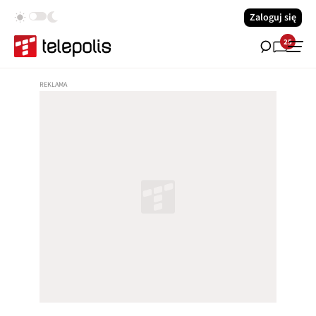
Zaloguj się
25