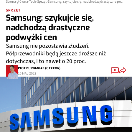
Strona główna
Tech
Sprzęt
Samsung: szykujcie się, nadchodzą drastyczne podwyżki cen
SPRZĘT
Samsung: szykujcie się,
nadchodzą drastyczne
podwyżki cen
Samsung nie pozostawia złudzeń.
Półprzewodniki będą jeszcze droższe niż
dotychczas, i to nawet o 20 proc.
PIOTR URBANIAK (GTXXOR)
11
15 MAJ 2022