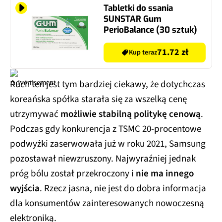
Tabletki do ssania
SUNSTAR Gum
PerioBalance (30 sztuk)
71.72 zł
Kup teraz
Ruch ten jest tym bardziej ciekawy, że dotychczas
koreańska spółka starała się za wszelką cenę
utrzymywać
możliwie stabilną politykę cenową
.
Podczas gdy konkurencja z TSMC 20-procentowe
podwyżki zaserwowała już w roku 2021, Samsung
pozostawał niewzruszony. Najwyraźniej jednak
próg bólu został przekroczony i
nie ma innego
wyjścia
. Rzecz jasna, nie jest do dobra informacja
dla konsumentów zainteresowanych nowoczesną
elektroniką.