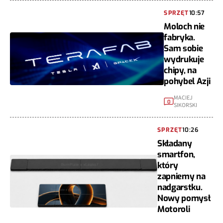
SPRZĘT
10:57
Moloch nie
fabryka.
Sam sobie
wydrukuje
chipy, na
pohybel Azji
MACIEJ
0
SIKORSKI
SPRZĘT
10:26
Składany
smartfon,
który
zapniemy na
nadgarstku.
Nowy pomysł
Motoroli