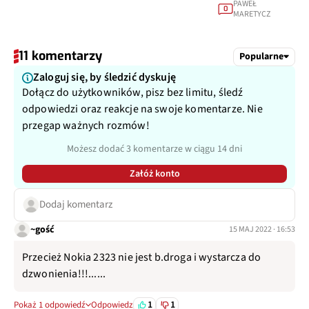
PAWEŁ
0
MARETYCZ
11 komentarzy
Popularne
Zaloguj się, by śledzić dyskuję
Dołącz do użytkowników, pisz bez limitu, śledź
odpowiedzi oraz reakcje na swoje komentarze. Nie
przegap ważnych rozmów!
Możesz dodać 3 komentarze w ciągu 14 dni
Załóż konto
Dodaj komentarz
~gość
15 MAJ 2022 · 16:53
Przecież Nokia 2323 nie jest b.droga i wystarcza do
dzwonienia!!!......
1
1
Pokaż 1 odpowiedź
Odpowiedz