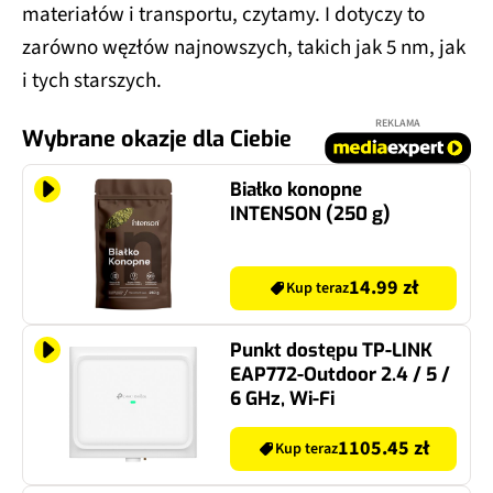
materiałów i transportu, czytamy. I dotyczy to
zarówno węzłów najnowszych, takich jak 5 nm, jak
i tych starszych.
REKLAMA
Wybrane okazje dla Ciebie
Białko konopne
INTENSON (250 g)
14.99 zł
Kup teraz
Punkt dostępu TP-LINK
EAP772-Outdoor 2.4 / 5 /
6 GHz, Wi-Fi
1105.45 zł
Kup teraz