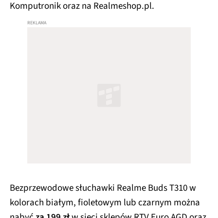
Komputronik oraz na Realmeshop.pl.
Bezprzewodowe słuchawki Realme Buds T310 w
kolorach białym, fioletowym lub czarnym można
nabyć
za 199 zł
w sieci sklepów RTV Euro AGD oraz