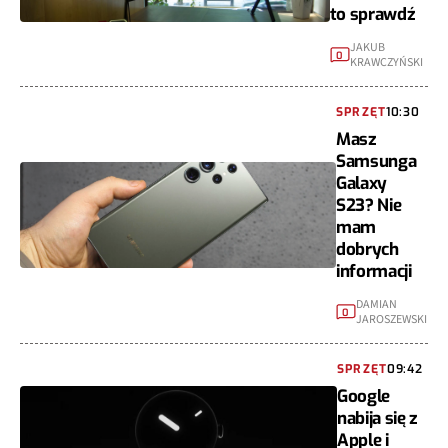
to sprawdź
JAKUB
0
KRAWCZYŃSKI
SPRZĘT
10:30
Masz
Samsunga
Galaxy
S23? Nie
mam
dobrych
informacji
DAMIAN
0
JAROSZEWSKI
SPRZĘT
09:42
Google
nabija się z
Apple i