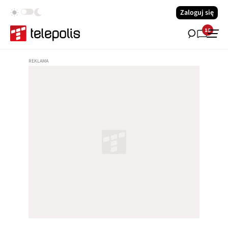
Zaloguj się
18