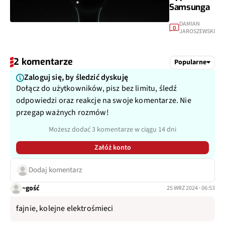
Samsunga
DAMIAN
0
JAROSZEWSKI
2 komentarze
Popularne
Zaloguj się, by śledzić dyskuję
Dołącz do użytkowników, pisz bez limitu, śledź
odpowiedzi oraz reakcje na swoje komentarze. Nie
przegap ważnych rozmów!
Możesz dodać 3 komentarze w ciągu 14 dni
Załóż konto
Dodaj komentarz
~gość
25 WRZ 2024 · 06:53
fajnie, kolejne elektrośmieci