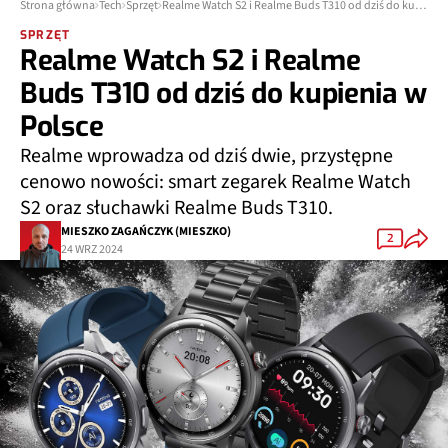
Strona główna
Tech
Sprzęt
Realme Watch S2 i Realme Buds T310 od dziś do kupienia w Polsce
SPRZĘT
Realme Watch S2 i Realme
Buds T310 od dziś do kupienia w
Polsce
Realme wprowadza od dziś dwie, przystępne
cenowo nowości: smart zegarek Realme Watch
S2 oraz słuchawki Realme Buds T310.
MIESZKO ZAGAŃCZYK (MIESZKO)
2
24 WRZ 2024