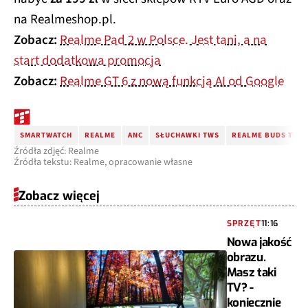
na Realmeshop.pl.
Zobacz:
Realme Pad 2 w Polsce. Jest tani, a na
start dodatkowa promocja
Zobacz:
Realme GT 6 z nową funkcją AI od Google
SMARTWATCH
REALME
ANC
SŁUCHAWKI TWS
REALME BUDS T310
Źródła zdjęć: Realme
Źródła tekstu: Realme, opracowanie własne
Zobacz więcej
SPRZĘT
11:16
Nowa jakość
obrazu.
Masz taki
TV? -
koniecznie