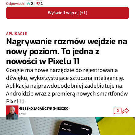
0
1
Odpowiedz
Wyświetl więcej (+1)
APLIKACJE
Nagrywanie rozmów wejdzie na
nowy poziom. To jedna z
nowości w Pixelu 11
Google ma nowe narzędzie do rejestrowania
dźwięku, wykorzystujące sztuczną inteligencję.
Aplikacja najprawdopodobniej zadebiutuje na
Androidzie wraz z premierą nowych smartfonów
Pixel 11.
MIESZKO ZAGAŃCZYK (MIESZKO)
0
12:01