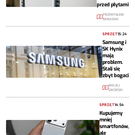
przed płytami
PRZEMYSŁAW
2
BANASIAK
SPRZĘT
15:24
Samsung i
SK Hynix
mają
problem.
Stali się
zbyt bogaci
MACIEJ
0
SIKORSKI
SPRZĘT
14:54
Kupujemy
mniej
smartfonów,
ale