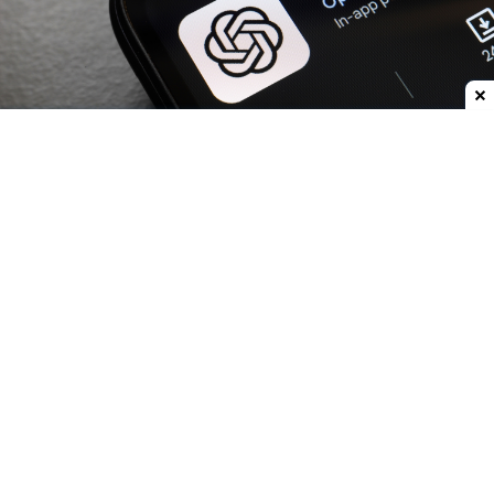
Dodaj do ulubionych źródeł w Google
OpenAI
zwiększa możliwości
ChatGPT.
Darmowi
użytkownicy oraz abonenci najtańszego planu Go
już w przyszłym tygodniu otrzymają
nielimitowany dostęp do rozmów tekstowych.
Znikną więc ograniczenia dla zwykłych
wiadomości, które obecnie mogą przerywać
dłuższe konwersacje.