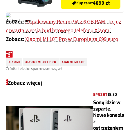
4.5 Wi-Fi Windows 11
4899 zł
Kup teraz
Home
Zobacz:
Dopakowany Redmi 9A z 6 GB RAM. To już
czwarta wersja budżetowego telefonu Xiaomi
Zobacz:
Xiaomi Mi 10T Pro w Europie za 699 euro
XIAOMI
XIAOMI MI 10T PRO
XIAOMI MI 10T
Źródła tekstu: sparrowsnews, wł
Zobacz więcej
SPRZĘT
18:30
Sony idzie w
zaparte.
Nowe konsole
z
ostrzeżeniem