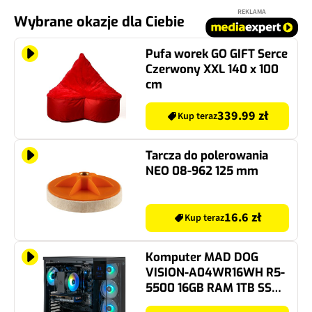
REKLAMA
Wybrane okazje dla Ciebie
Pufa worek GO GIFT Serce
Czerwony XXL 140 x 100
cm
339.99 zł
Kup teraz
Tarcza do polerowania
NEO 08-962 125 mm
16.6 zł
Kup teraz
Komputer MAD DOG
VISION-A04WR16WH R5-
5500 16GB RAM 1TB SSD
GeForce RTX5060 DLSS