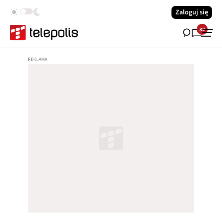
Zaloguj się
32