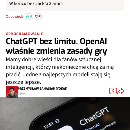
W końcu bez Jack'a 3.5mm
0
0
Odpowiedz
OPROGRAMOWANIE
ChatGPT bez limitu. OpenAI
właśnie zmienia zasady gry
Mamy dobre wieści dla fanów sztucznej
inteligencji, którzy niekoniecznie chcą za nią
płacić. Jedne z najlepszych modeli stają się
jeszcze lepsze.
PRZEMYSŁAW BANASIAK (YOKAI)
0
21:46