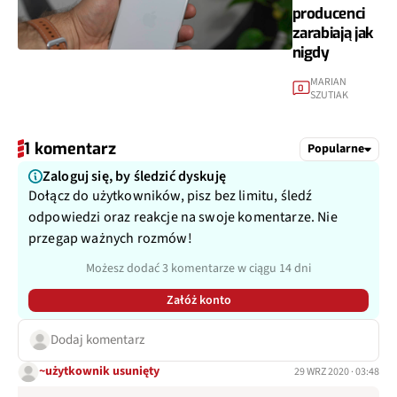
producenci
zarabiają jak
nigdy
MARIAN
0
SZUTIAK
1 komentarz
Popularne
Zaloguj się, by śledzić dyskuję
Dołącz do użytkowników, pisz bez limitu, śledź
odpowiedzi oraz reakcje na swoje komentarze. Nie
przegap ważnych rozmów!
Możesz dodać 3 komentarze w ciągu 14 dni
Załóż konto
Dodaj komentarz
~użytkownik usunięty
29 WRZ 2020 · 03:48