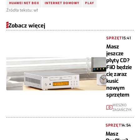
HUAWEI NET BOX
INTERNET DOMOWY
PLAY
Źródła tekstu: wł
Zobacz więcej
SPRZĘT
15:41
Masz
jeszcze
płyty CD?
FiiO będzie
cię zaraz
kusić
nowym
sprzętem
MIESZKO
0
ZAGAŃCZYK
SPRZĘT
14:54
Masz