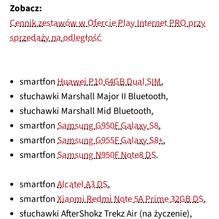
Zobacz:
Cennik zestawów w Ofercie Play Internet PRO przy
sprzedaży na odległość
smartfon
Huawei P10 64GB Dual SIM
,
słuchawki Marshall Major II Bluetooth,
słuchawki Marshall Mid Bluetooth,
smartfon
Samsung G950F Galaxy S8
,
smartfon
Samsung G955F Galaxy S8+
,
smartfon
Samsung N950F Note8 DS
.
smartfon
Alcatel A3 DS
,
smartfon
Xiaomi Redmi Note 5A Prime 32GB DS
,
słuchawki AfterShokz Trekz Air (na życzenie),