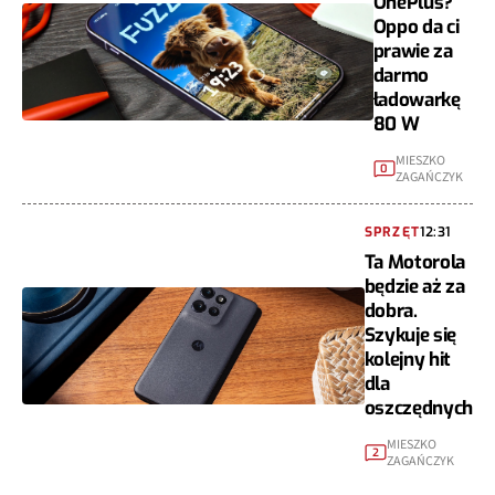
OnePlus?
Oppo da ci
prawie za
darmo
ładowarkę
80 W
MIESZKO
0
ZAGAŃCZYK
SPRZĘT
12:31
Ta Motorola
będzie aż za
dobra.
Szykuje się
kolejny hit
dla
oszczędnych
MIESZKO
2
ZAGAŃCZYK