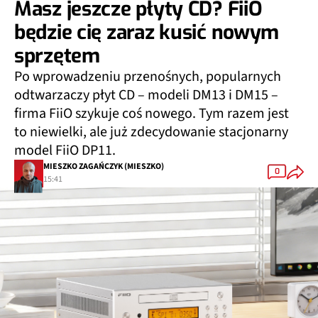
Masz jeszcze płyty CD? FiiO
będzie cię zaraz kusić nowym
sprzętem
Po wprowadzeniu przenośnych, popularnych
odtwarzaczy płyt CD – modeli DM13 i DM15 –
firma FiiO szykuje coś nowego. Tym razem jest
to niewielki, ale już zdecydowanie stacjonarny
model FiiO DP11.
MIESZKO ZAGAŃCZYK (MIESZKO)
0
15:41