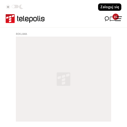
Zaloguj się
19