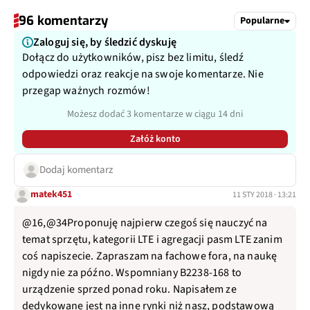
96 komentarzy
Popularne
Zaloguj się, by śledzić dyskuję
Dołącz do użytkowników, pisz bez limitu, śledź
odpowiedzi oraz reakcje na swoje komentarze. Nie
przegap ważnych rozmów!
Możesz dodać 3 komentarze w ciągu 14 dni
Załóż konto
Dodaj komentarz
matek451
11 STY 2018 · 13:21
@16,@34Proponuję najpierw czegoś się nauczyć na
temat sprzętu, kategorii LTE i agregacji pasm LTE zanim
coś napiszecie. Zapraszam na fachowe fora, na naukę
nigdy nie za późno. Wspomniany B2238-168 to
urządzenie sprzed ponad roku. Napisałem ze
dedykowane jest na inne rynki niż nasz, podstawową