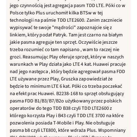
jego czynnością jest agregacja pasm TDD LTE. Póki co w
Polsce tylko Plus uruchomił kilka BTSw w tej
technologii na paśmie TDD LTE2600. Zanim zaczniecie
wypisywać te swoje "mądrości" zapoznajcie się z
linkiem, który podał Patryk. Tam jest czarno na białym
jakie pasma agreguje ten sprzęt. Oczywiście jeszcze
trzeba rozumieć co tam napisano , wam to raczej nie
grozi. Reasumując Play oferuje sprzęt, który w naszych
warunkach w Play działa jako LTE 4 kat. Huawei pracuje
nad jego następca , który będzie agregował pasma FDD
LTE używane przez Play, Gruszka zapowiedział że
będzie to minimum LTE 6 kat. Póki co trzeba poczekać
na efekt prac Huawei. B2238-168 to sprzęt obsługujący
pasma FDD B1/B3/B7/B2o użytkowany przez polskich
operatorów do tego TDD B38 czyli TDD LTE2600 z
którego korzysta Play i B43 czyli TDD LTE 3700 na które
pozwolenia posiada T-Mobile i Play. Nie obsługuje
pasma b8 czyli LTE800, które wdraża Plus. Wspomniany