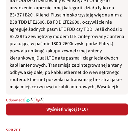
IDU-ODU200 użytkowany w Plusie/CP i Orange to
urządzenie zupełnie innej kategorii, działa tylko na
B3/B7 i B20 . Klienci Plusa nie skorzystają więc na nim z
B38 TDD LTE2600, B8 FDD LTE2600 . oczywiście nie
agreguje żadnych pasm LTE FDD czy TDD. Jeśli chodzi o
B2238 to zewnętrzny modem LTE zintegrowany z antena
pracującą w paśmie 1800-2600( zyski podał Patryk)
pozwala uniknąć zakupu zewnętrznej anteny
kierunkowej Dual LTE na te pasma i ciagniecia dwóch
kabli antenowych. Transmisja ze zintegrowanej anteny
odbywa się dalej po kablu ethernet do wewnętrznego
routera. Ethernet pozwala na transmisję bez strat jakie
maja miejsce rzy użyciu kabli antenowych, Wysokiej k
3
8
Odpowiedz
Wyświetl więcej (+10)
SPRZĘT