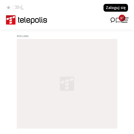
Zaloguj się
17