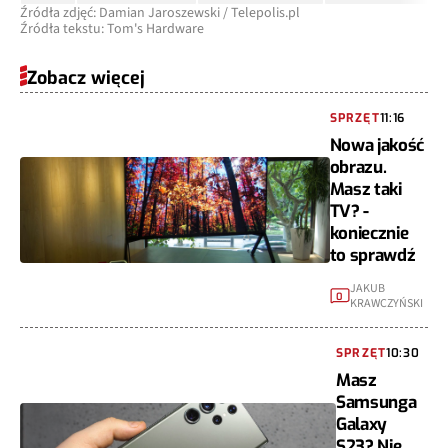
Źródła zdjęć: Damian Jaroszewski / Telepolis.pl
Źródła tekstu: Tom's Hardware
Zobacz więcej
SPRZĘT
11:16
Nowa jakość
obrazu.
Masz taki
TV? -
koniecznie
to sprawdź
JAKUB
0
KRAWCZYŃSKI
SPRZĘT
10:30
Masz
Samsunga
Galaxy
S23? Nie