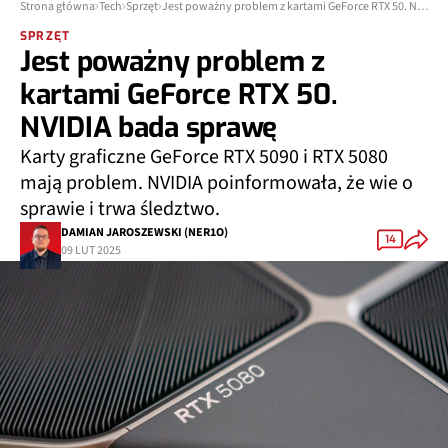
Strona główna
Tech
Sprzęt
Jest poważny problem z kartami GeForce RTX 50. NVIDIA bada sprawę
SPRZĘT
Jest poważny problem z
kartami GeForce RTX 50.
NVIDIA bada sprawę
Karty graficzne GeForce RTX 5090 i RTX 5080
mają problem. NVIDIA poinformowała, że wie o
sprawie i trwa śledztwo.
DAMIAN JAROSZEWSKI (NER1O)
14
09 LUT 2025