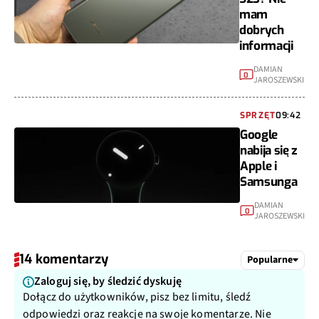
mam
dobrych
informacji
DAMIAN
0
JAROSZEWSKI
SPRZĘT
09:42
Google
nabija się z
Apple i
Samsunga
DAMIAN
0
JAROSZEWSKI
14 komentarzy
Popularne
Zaloguj się, by śledzić dyskuję
Dołącz do użytkowników, pisz bez limitu, śledź
odpowiedzi oraz reakcje na swoje komentarze. Nie