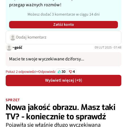
przegap ważnych rozmów!
Możesz dodać 3 komentarze w ciągu 14 dni
Załóż konto
Dodaj komentarz
~gość
09 LUT 2025 · 07:48
Macie te swoje wyczekiwane dziforsy...
30
4
Pokaż 2 odpowiedzi
Odpowiedz
Wyświetl więcej (+9)
SPRZĘT
Nowa jakość obrazu. Masz taki
TV? - koniecznie to sprawdź
Pojawiła się właśnie długo wyczekiwana