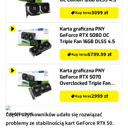
3099 zł
Kup teraz
Karta graficzna PNY
GeForce RTX 5080 OC
Triple Fan 16GB DLSS 4.5
6799.99 zł
Kup teraz
Karta graficzna PNY
GeForce RTX 5070
Overclocked Triple Fan
12GB DLSS 4.5
2999 zł
Kup teraz
Części użytkowników udało się rozwiązać
problemy ze stabilnością kart GeForce RTX 50.