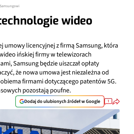
o Samsungowi
 technologie wideo
ej umowy licencyjnej z firmą Samsung, która
ideo ińskiej firmy w telewizorach
iami, Samsung będzie uiszczał opłaty
naczyć, że nowa umowa jest niezależna od
 obiema firmami dotyczącego patentów 5G.
sowych pozostają poufne.
Dodaj do ulubionych źródeł w Google
1