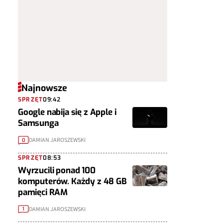
Najnowsze
SPRZĘT
09:42
Google nabija się z Apple i
Samsunga
DAMIAN JAROSZEWSKI
0
SPRZĘT
08:53
Wyrzucili ponad 100
komputerów. Każdy z 48 GB
pamięci RAM
DAMIAN JAROSZEWSKI
1