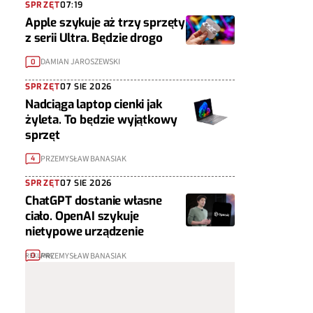
SPRZĘT
07:19
Apple szykuje aż trzy sprzęty
z serii Ultra. Będzie drogo
DAMIAN JAROSZEWSKI
0
SPRZĘT
07 SIE 2026
Nadciąga laptop cienki jak
żyleta. To będzie wyjątkowy
sprzęt
PRZEMYSŁAW BANASIAK
4
SPRZĘT
07 SIE 2026
ChatGPT dostanie własne
ciało. OpenAI szykuje
nietypowe urządzenie
PRZEMYSŁAW BANASIAK
0