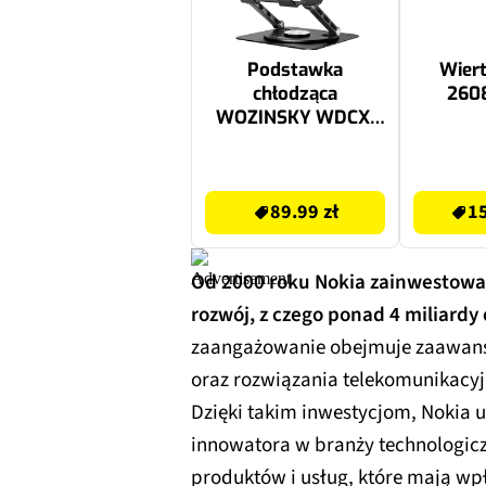
Podstawka
Wier
chłodząca
260
WOZINSKY WDCX-
X16-AS CoolBase
RGB Czarny
89.99 zł
1599.99 zł
89.99 zł
15
Od 2000 roku Nokia zainwestował
rozwój, z czego ponad 4 miliard
zaangażowanie obejmuje zaawanso
oraz rozwiązania telekomunikacy
Dzięki takim inwestycjom, Nokia
innowatora w branży technologic
produktów i usług, które mają wp