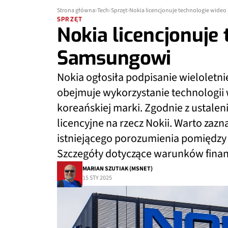
Strona główna
Tech
Sprzęt
Nokia licencjonuje technologie wide
SPRZĘT
Nokia licencjonuje
Samsungowi
Nokia ogłosiła podpisanie wieloletni
obejmuje wykorzystanie technologii w
koreańskiej marki. Zgodnie z ustalen
licencyjne na rzecz Nokii. Warto zaz
istniejącego porozumienia pomiędzy
Szczegóły dotyczące warunków finan
MARIAN SZUTIAK (MSNET)
15 STY 2025