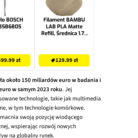
tło BOSCH
Filament BAMBU
8586805
LAB PLA Matte
Refill, Średnica 1.75
mm, 1 kg Beżowy
129.99 zł
99.99 zł
129.99 zł
a około 150 miliardów euro w badania i
y euro w samym 2023 roku
. Jej
wane technologie, takie jak multimedia
jne, w tym technologie komórkowe.
 umacnia swoją pozycję wiodącego
znej, wspierając rozwój nowych
ływ na globalny rynek.