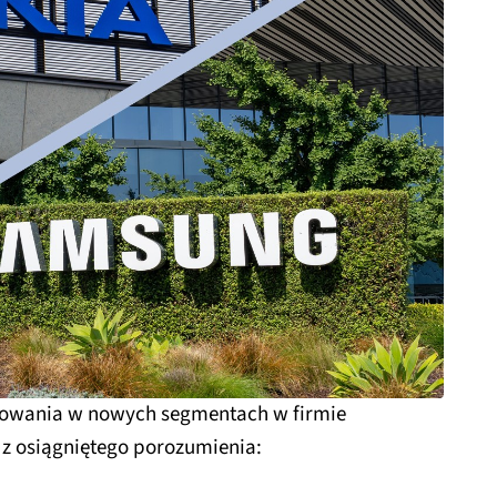
jonowania w nowych segmentach w firmie
 z osiągniętego porozumienia: