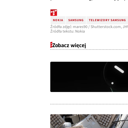
NOKIA
SAMSUNG
TELEWIZORY SAMSUNG
Źródła zdjęć: mares90 / Shutterstock.com, J
Źródła tekstu: Nokia
Zobacz więcej