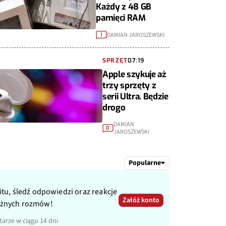
Każdy z 48 GB
pamięci RAM
DAMIAN JAROSZEWSKI
1
SPRZĘT
07:19
Apple szykuje aż
trzy sprzęty z
serii Ultra. Będzie
drogo
DAMIAN
0
JAROSZEWSKI
Popularne
itu, śledź odpowiedzi oraz reakcje
Załóż konto
ażnych rozmów!
arze w ciągu 14 dni