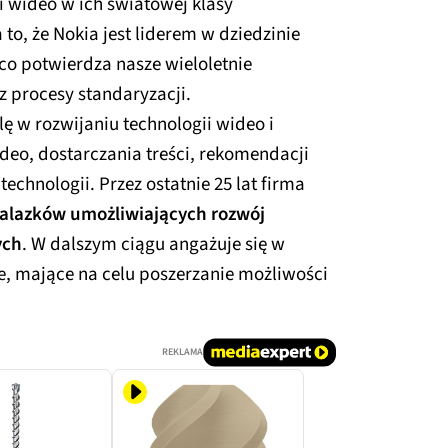
i wideo w ich światowej klasy
to, że Nokia jest liderem w dziedzinie
co potwierdza nasze wieloletnie
z procesy standaryzacji.
ę w rozwijaniu technologii wideo i
eo, dostarczania treści, rekomendacji
echnologii. Przez ostatnie 25 lat firma
nalazków umożliwiających rozwój
ych
. W dalszym ciągu angażuje się w
e, mające na celu poszerzanie możliwości
REKLAMA