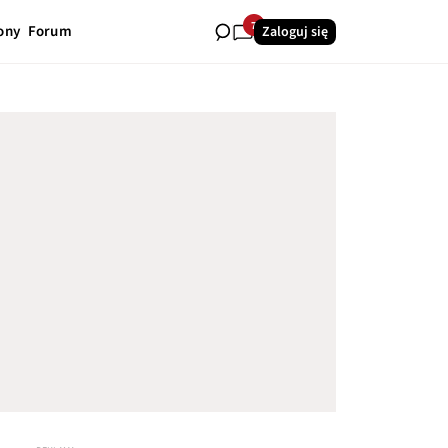
7
ony
Forum
Zaloguj się