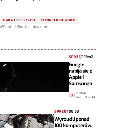
UMOWA LICENCYJNA
TECHNOLOGIE WIDEO
HVEPhoto / Shutterstock.com
SPRZĘT
09:42
Google
nabija się z
Apple i
Samsunga
DAMIAN
0
JAROSZEWSKI
SPRZĘT
08:53
Wyrzucili ponad
100 komputerów.