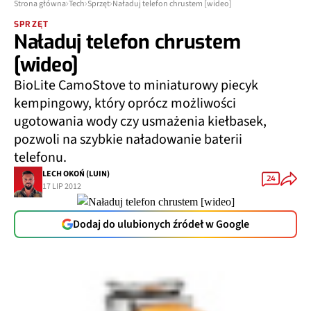
Strona główna
Tech
Sprzęt
Naładuj telefon chrustem [wideo]
SPRZĘT
Naładuj telefon chrustem
[wideo]
BioLite CamoStove to miniaturowy piecyk
kempingowy, który oprócz możliwości
ugotowania wody czy usmażenia kiełbasek,
pozwoli na szybkie naładowanie baterii
telefonu.
LECH OKOŃ (LUIN)
24
17 LIP 2012
Dodaj do ulubionych źródeł w Google