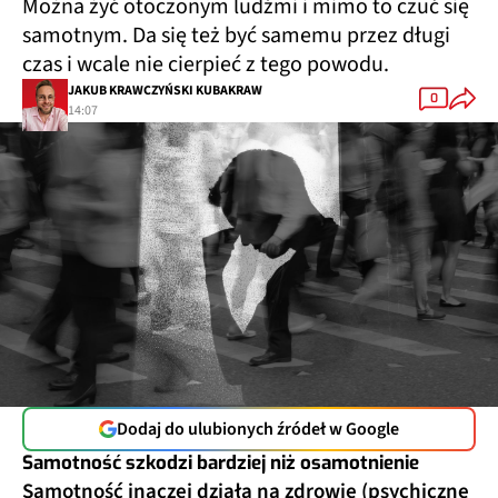
Można żyć otoczonym ludźmi i mimo to czuć się
samotnym. Da się też być samemu przez długi
czas i wcale nie cierpieć z tego powodu.
JAKUB KRAWCZYŃSKI KUBAKRAW
0
14:07
Dodaj do ulubionych źródeł w Google
Samotność szkodzi bardziej niż osamotnienie
Samotność inaczej działa na zdrowie (psychiczne