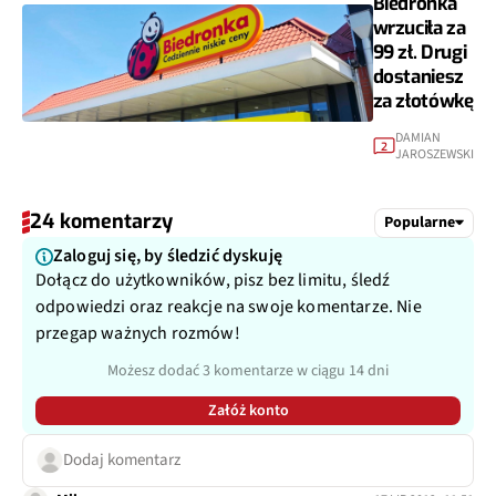
Biedronka
wrzuciła za
99 zł. Drugi
dostaniesz
za złotówkę
DAMIAN
2
JAROSZEWSKI
24 komentarzy
Popularne
Zaloguj się, by śledzić dyskuję
Dołącz do użytkowników, pisz bez limitu, śledź
odpowiedzi oraz reakcje na swoje komentarze. Nie
przegap ważnych rozmów!
Możesz dodać 3 komentarze w ciągu 14 dni
Załóż konto
Dodaj komentarz