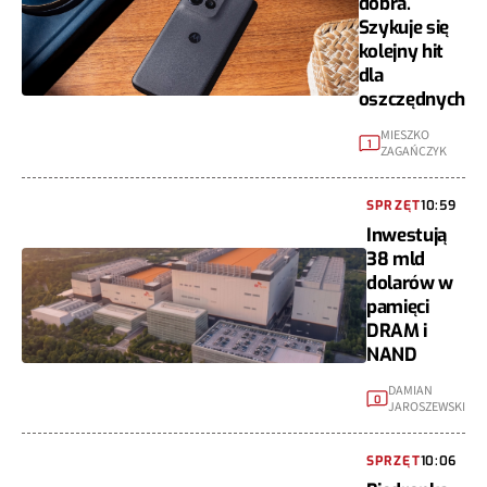
dobra.
Szykuje się
kolejny hit
dla
oszczędnych
MIESZKO
1
ZAGAŃCZYK
SPRZĘT
10:59
Inwestują
38 mld
dolarów w
pamięci
DRAM i
NAND
DAMIAN
0
JAROSZEWSKI
SPRZĘT
10:06