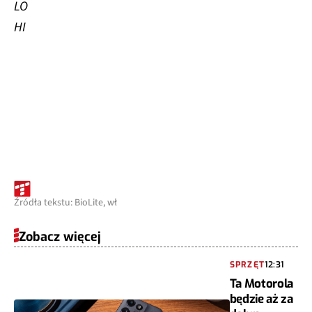
LO
HI
Źródła tekstu: BioLite, wł
Zobacz więcej
SPRZĘT
12:31
Ta Motorola
będzie aż za