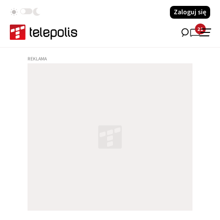
Zaloguj się
21