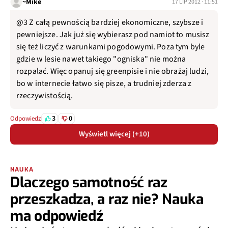
~Mike
17 LIP 2012 · 11:51
@3 Z całą pewnością bardziej ekonomiczne, szybsze i
pewniejsze. Jak już się wybierasz pod namiot to musisz
się też liczyć z warunkami pogodowymi. Poza tym byle
gdzie w lesie nawet takiego "ogniska" nie można
rozpalać. Więc opanuj się greenpisie i nie obrażaj ludzi,
bo w internecie łatwo się pisze, a trudniej zderza z
rzeczywistością.
3
0
Odpowiedz
Wyświetl więcej (+10)
NAUKA
Dlaczego samotność raz
przeszkadza, a raz nie? Nauka
ma odpowiedź