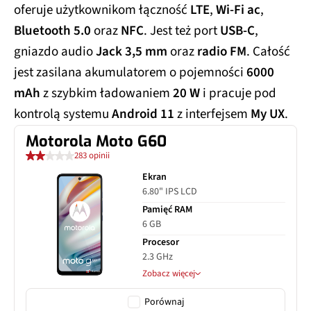
oferuje użytkownikom łączność
LTE
,
Wi-Fi ac
,
Bluetooth 5.0
oraz
NFC
. Jest też port
USB-C
,
gniazdo audio
Jack 3,5 mm
oraz
radio FM
. Całość
jest zasilana akumulatorem o pojemności
6000
mAh
z szybkim ładowaniem
20 W
i pracuje pod
kontrolą systemu
Android 11
z interfejsem
My UX
.
Motorola Moto G60
283 opinii
Ekran
6.80" IPS LCD
Pamięć RAM
6 GB
Procesor
2.3 GHz
Zobacz więcej
Porównaj