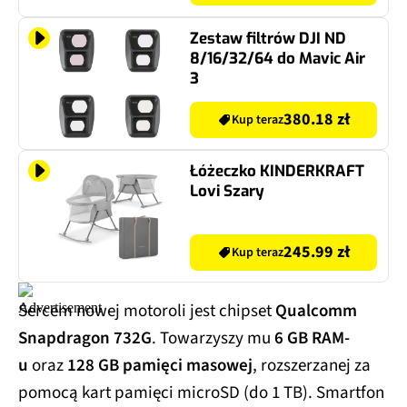
Zestaw filtrów DJI ND
8/16/32/64 do Mavic Air
3
380.18 zł
Kup teraz
Łóżeczko KINDERKRAFT
Lovi Szary
245.99 zł
Kup teraz
Sercem nowej motoroli jest chipset
Qualcomm
Snapdragon 732G
. Towarzyszy mu
6 GB RAM-
u
oraz
128 GB pamięci masowej
, rozszerzanej za
pomocą kart pamięci microSD (do 1 TB). Smartfon