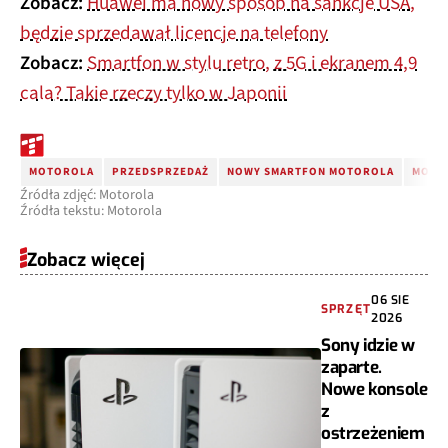
Zobacz:
Huawei ma nowy sposób na sankcje USA,
będzie sprzedawał licencje na telefony
Zobacz:
Smartfon w stylu retro, z 5G i ekranem 4,9
cala? Takie rzeczy tylko w Japonii
MOTOROLA
PRZEDSPRZEDAŻ
NOWY SMARTFON MOTOROLA
MOTO
Źródła zdjęć: Motorola
Źródła tekstu: Motorola
Zobacz więcej
06 SIE
SPRZĘT
2026
Sony idzie w
zaparte.
Nowe konsole
z
ostrzeżeniem