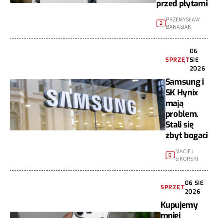
przed płytami
PRZEMYSŁAW
2
BANASIAK
06
SPRZĘT
SIE
2026
Samsung i
SK Hynix
mają
problem.
Stali się
zbyt bogaci
MACIEJ
0
SIKORSKI
06 SIE
SPRZĘT
2026
Kupujemy
mniej