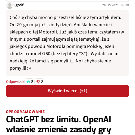
~gość
26 LIS 2021 · 09:28
Coś się chyba mocno przestrzeliliście z tym artykułem.
Od 20-go mija już szósty dzięń. Ani śladu w necie i
sklepach o tej Motoroli, Już jakiś czas temu czytałem (w
innym z portali zajmującym się tą tematyką), że z
jakiegoś powodu Motorola pominęła Polskę, jeżeli
chodzi o model G60 (bez tej litery "S") . Wy daliście mi
nadzieję, że tamci się pomylili... No i chyba się nie
pomylili :-(
0
0
Odpowiedz
Wyświetl więcej (+1)
OPROGRAMOWANIE
ChatGPT bez limitu. OpenAI
właśnie zmienia zasady gry