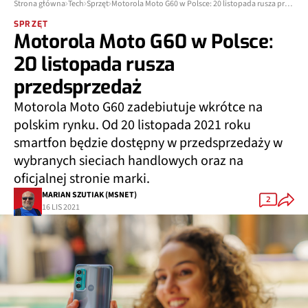
Strona główna
Tech
Sprzęt
Motorola Moto G60 w Polsce: 20 listopada rusza przedsprzedaż
SPRZĘT
Motorola Moto G60 w Polsce:
20 listopada rusza
przedsprzedaż
Motorola Moto G60 zadebiutuje wkrótce na
polskim rynku. Od 20 listopada 2021 roku
smartfon będzie dostępny w przedsprzedaży w
wybranych sieciach handlowych oraz na
oficjalnej stronie marki.
MARIAN SZUTIAK (MSNET)
2
16 LIS 2021