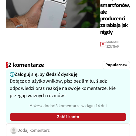
smartfonów,
ale
producenci
zarabiają jak
nigdy
MARIAN
0
SZUTIAK
2 komentarze
Popularne
Zaloguj się, by śledzić dyskuję
Dołącz do użytkowników, pisz bez limitu, śledź
odpowiedzi oraz reakcje na swoje komentarze. Nie
przegap ważnych rozmów!
Możesz dodać 3 komentarze w ciągu 14 dni
Załóż konto
Dodaj komentarz