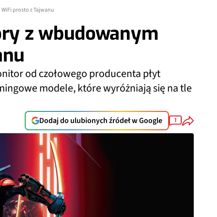
iFi prosto z Tajwanu
ory z wbudowanym
anu
onitor od czołowego producenta płyt
ingowe modele, które wyróżniają się na tle
Dodaj do ulubionych źródeł w Google
1