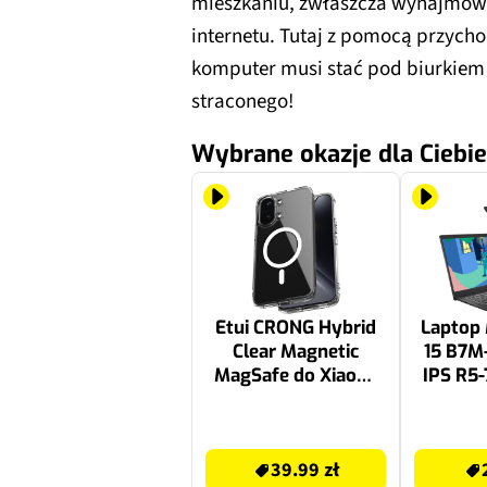
mieszkaniu, zwłaszcza wynajmo
internetu. Tutaj z pomocą przychod
komputer musi stać pod biurkiem 
straconego!
Wybrane okazje dla Ciebie
Etui CRONG Hybrid
Laptop
Clear Magnetic
15 B7M-
MagSafe do Xiaomi
IPS R5
POCO X8 Pro Max 5G
RAM 
Przezroczysty
Windo
39.99 zł
2599 zł
39.99 zł