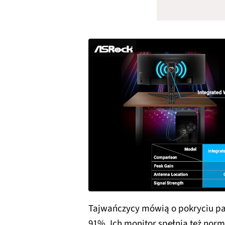
Tajwańczycy mówią o pokryciu pa
91%. Ich monitor spełnia też nor