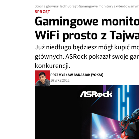
Strona główna
Tech
Sprzęt
Gamingowe monitory z wbudowanym W
SPRZĘT
Gamingowe monit
WiFi prosto z Tajw
Już niedługo będziesz mógł kupić m
głównych. ASRock pokazał swoje gam
konkurencji.
PRZEMYSŁAW BANASIAK (YOKAI)
16 WRZ 2022