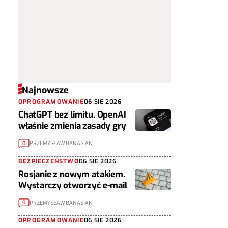
Najnowsze
OPROGRAMOWANIE
06 SIE 2026
ChatGPT bez limitu. OpenAI
właśnie zmienia zasady gry
PRZEMYSŁAW BANASIAK
0
BEZPIECZEŃSTWO
06 SIE 2026
Rosjanie z nowym atakiem.
Wystarczy otworzyć e-mail
PRZEMYSŁAW BANASIAK
0
OPROGRAMOWANIE
06 SIE 2026