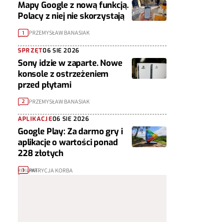
Mapy Google z nową funkcją.
Polacy z niej nie skorzystają
PRZEMYSŁAW BANASIAK
1
SPRZĘT
06 SIE 2026
Sony idzie w zaparte. Nowe
konsole z ostrzeżeniem
przed płytami
PRZEMYSŁAW BANASIAK
2
APLIKACJE
06 SIE 2026
Google Play: Za darmo gry i
aplikacje o wartości ponad
228 złotych
PATRYCJA KORBA
1