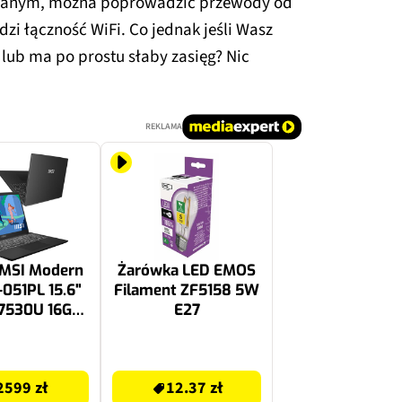
wanym, można poprowadzić przewody od
zi łączność WiFi. Co jednak jeśli Wasz
lub ma po prostu słaby zasięg? Nic
REKLAMA
 MSI Modern
Żarówka LED EMOS
051PL 15.6"
Filament ZF5158 5W
-7530U 16GB
E27
512GB SSD
ws 11 Home
12.37 zł
2599 zł
12.37 zł