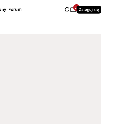
29
ony
Forum
Zaloguj się