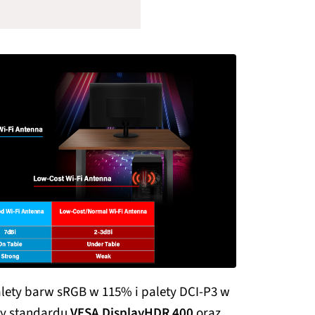
lety barw sRGB w 115% i palety DCI-P3 w
my standardu
VESA DisplayHDR 400
oraz