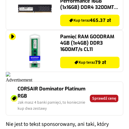
Performance 16GB
(1x16GB) DDR4 3200MT/s
CL22
465.37 zł
Kup teraz
Pamięć RAM GOODRAM
4GB (1x4GB) DDR3
1600MT/s CL11
79 zł
Kup teraz
CORSAIR Dominator Platinum
RGB
Sprawdź cenę
Jak masz 4 banki pamięci, to koniecznie
kup dwa zestawy
Nie jest to tekst sponsorowany, ani taki, który