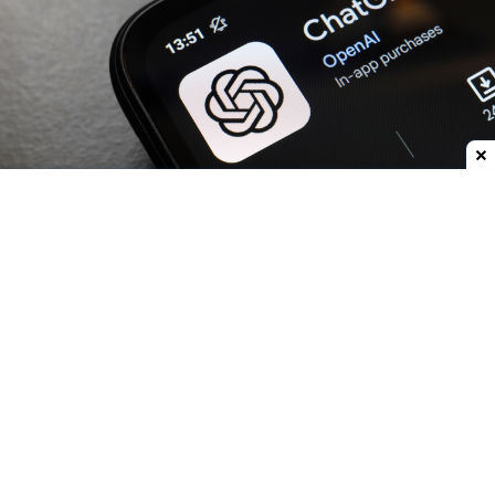
Dodaj do ulubionych źródeł w Google
OpenAI
zwiększa możliwości
ChatGPT.
Darmowi
użytkownicy oraz abonenci najtańszego planu Go
już w przyszłym tygodniu otrzymają
nielimitowany dostęp do rozmów tekstowych.
Znikną więc ograniczenia dla zwykłych
wiadomości, które obecnie mogą przerywać
dłuższe konwersacje.