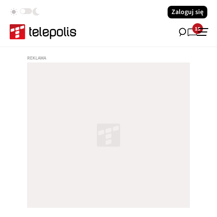
Zaloguj się
15