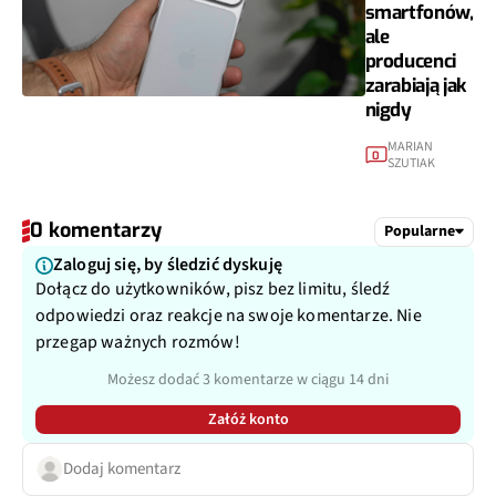
smartfonów,
ale
producenci
zarabiają jak
nigdy
MARIAN
0
SZUTIAK
0 komentarzy
Popularne
Zaloguj się, by śledzić dyskuję
Dołącz do użytkowników, pisz bez limitu, śledź
odpowiedzi oraz reakcje na swoje komentarze. Nie
przegap ważnych rozmów!
Możesz dodać 3 komentarze w ciągu 14 dni
Załóż konto
Dodaj komentarz