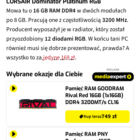
CORSAIR Dominator Platinum RGB
Mowa tu o
16 GB RAM DDR4
w dwóch modułach
po 8 GB. Pracują one z częstotliwością
3200 MHz
.
Producent wyposażył je w radiator, który został
przyozdobiony
12 diodami RGB
. W końcu tani PC
również musi się dobrze prezentować, prawda? A
wszystko to za
jedyne 169 zł
.
REKLAMA
Wybrane okazje dla Ciebie
Pamięć RAM GOODRAM
Rival Red 16GB (1x16GB)
DDR4 3200MT/s CL16
749 zł
Kup teraz
Pamięć RAM PNY