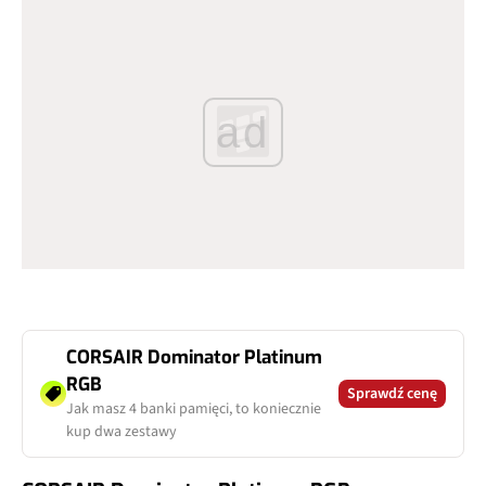
ad
CORSAIR Dominator Platinum
RGB
Sprawdź cenę
Jak masz 4 banki pamięci, to koniecznie
kup dwa zestawy