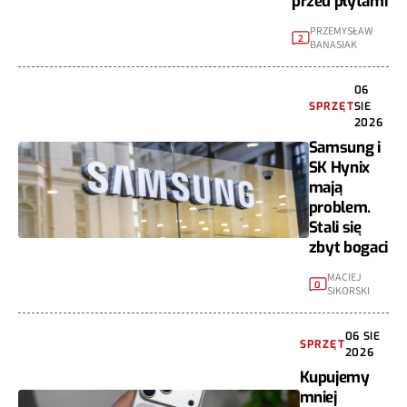
przed płytami
PRZEMYSŁAW
2
BANASIAK
06
SPRZĘT
SIE
2026
Samsung i
SK Hynix
mają
problem.
Stali się
zbyt bogaci
MACIEJ
0
SIKORSKI
06 SIE
SPRZĘT
2026
Kupujemy
mniej