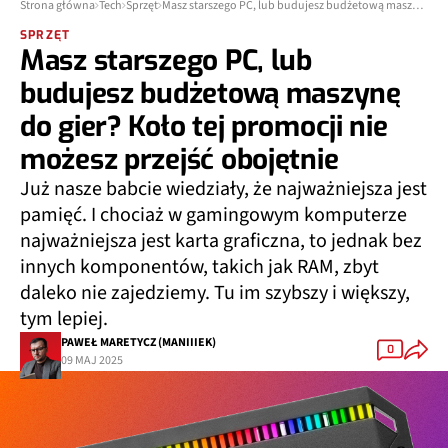
Strona główna
Tech
Sprzęt
Masz starszego PC, lub budujesz budżetową maszynę do gier? Koło tej promocji nie możesz przejść obojętnie
SPRZĘT
Masz starszego PC, lub
budujesz budżetową maszynę
do gier? Koło tej promocji nie
możesz przejść obojętnie
Już nasze babcie wiedziały, że najważniejsza jest
pamięć. I chociaż w gamingowym komputerze
najważniejsza jest karta graficzna, to jednak bez
innych komponentów, takich jak RAM, zbyt
daleko nie zajedziemy. Tu im szybszy i większy,
tym lepiej.
PAWEŁ MARETYCZ (MANIIIEK)
0
09 MAJ 2025