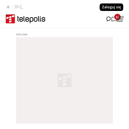
Zaloguj się
33