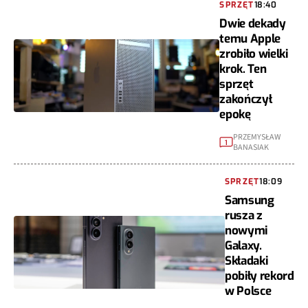
SPRZĘT
18:40
Dwie dekady
temu Apple
zrobiło wielki
krok. Ten
sprzęt
zakończył
epokę
PRZEMYSŁAW
1
BANASIAK
SPRZĘT
18:09
Samsung
rusza z
nowymi
Galaxy.
Składaki
pobiły rekord
w Polsce