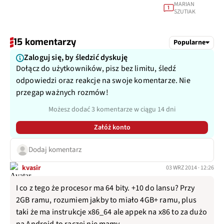
MARIAN
1
SZUTIAK
15 komentarzy
Popularne
Zaloguj się, by śledzić dyskuję
Dołącz do użytkowników, pisz bez limitu, śledź
odpowiedzi oraz reakcje na swoje komentarze. Nie
przegap ważnych rozmów!
Możesz dodać 3 komentarze w ciągu 14 dni
Załóż konto
Dodaj komentarz
kvasir
03 WRZ 2014 · 12:26
I co z tego że procesor ma 64 bity. +10 do lansu? Przy
2GB ramu, rozumiem jakby to miało 4GB+ ramu, plus
taki że ma instrukcje x86_64 ale appek na x86 to za dużo