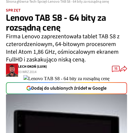
Strona główna
Tech
Sprzęt
Lenovo TAB S8 - 64 bity za rozsądną cenę
SPRZĘT
Lenovo TAB S8 - 64 bity za
rozsądną cenę
Firma Lenovo zaprezentowała tablet TAB S8 z
czterordzeniowym, 64-bitowym procesorem
Intel Atom 1,86 GHz, ośmiocalowym ekranem
FullHD i zaskakująco niską ceną.
LECH OKOŃ (LUIN)
15
03 WRZ 2014
Dodaj do ulubionych źródeł w Google