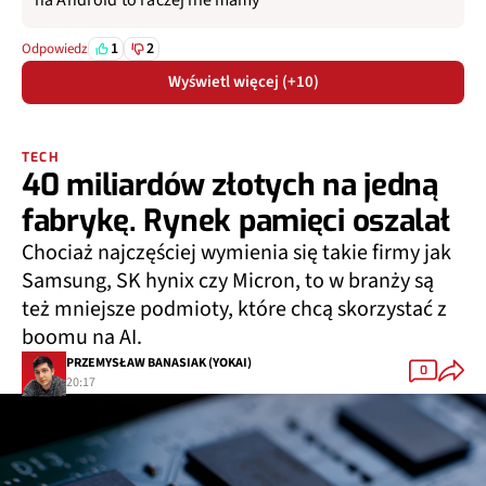
na Android to raczej nie mamy
1
2
Odpowiedz
Wyświetl więcej (+10)
TECH
40 miliardów złotych na jedną
fabrykę. Rynek pamięci oszalał
Chociaż najczęściej wymienia się takie firmy jak
Samsung, SK hynix czy Micron, to w branży są
też mniejsze podmioty, które chcą skorzystać z
boomu na AI.
PRZEMYSŁAW BANASIAK (YOKAI)
0
20:17