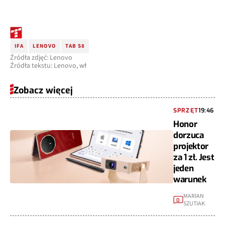
IFA
LENOVO
TAB S8
Źródła zdjęć: Lenovo
Źródła tekstu: Lenovo, wł
Zobacz więcej
SPRZĘT
19:46
Honor
dorzuca
projektor
za 1 zł. Jest
jeden
warunek
MARIAN
0
SZUTIAK