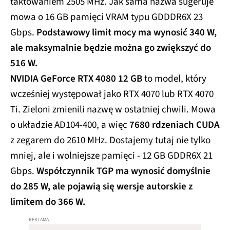
taktowaniem 2505 MHz. Jak sama nazwa sugeruje
mowa o 16 GB pamięci VRAM typu GDDDR6X 23
Gbps.
Podstawowy limit mocy ma wynosić 340 W,
ale maksymalnie będzie można go zwiększyć do
516 W.
NVIDIA GeForce RTX 4080 12 GB
to model, który
wcześniej występował jako RTX 4070 lub RTX 4070
Ti. Zieloni zmienili nazwę w ostatniej chwili. Mowa
o układzie AD104-400, a więc
7680 rdzeniach CUDA
z zegarem do 2610 MHz. Dostajemy tutaj nie tylko
mniej, ale i wolniejsze pamięci - 12 GB GDDR6X 21
Gbps.
Współczynnik TGP ma wynosić domyślnie
do 285 W, ale pojawią się wersje autorskie z
limitem do 366 W.