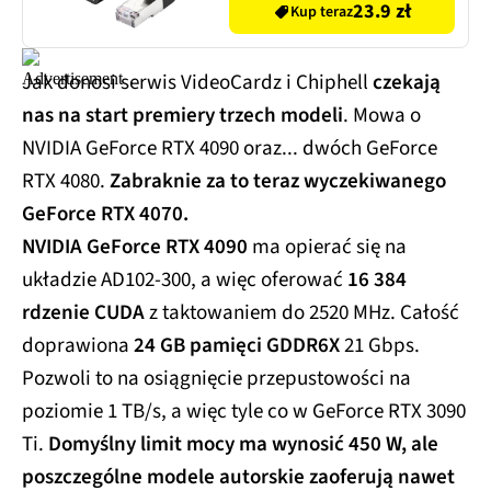
23.9 zł
Kup teraz
Jak donosi serwis VideoCardz i Chiphell
czekają
nas na start premiery trzech modeli
. Mowa o
NVIDIA GeForce RTX 4090 oraz... dwóch GeForce
RTX 4080.
Zabraknie za to teraz wyczekiwanego
GeForce RTX 4070.
NVIDIA GeForce RTX 4090
ma opierać się na
układzie AD102-300, a więc oferować
16 384
rdzenie CUDA
z taktowaniem do 2520 MHz. Całość
doprawiona
24 GB pamięci GDDR6X
21 Gbps.
Pozwoli to na osiągnięcie przepustowości na
poziomie 1 TB/s, a więc tyle co w GeForce RTX 3090
Ti.
Domyślny limit mocy ma wynosić 450 W, ale
poszczególne modele autorskie zaoferują nawet