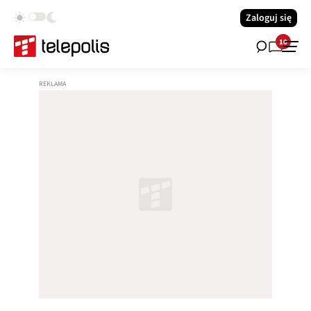
Zaloguj się
10