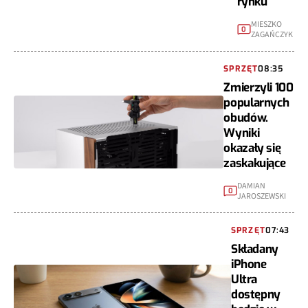
rynku
MIESZKO
0
ZAGAŃCZYK
SPRZĘT
08:35
Zmierzyli 100
popularnych
obudów.
Wyniki
okazały się
zaskakujące
DAMIAN
0
JAROSZEWSKI
SPRZĘT
07:43
Składany
iPhone
Ultra
dostępny