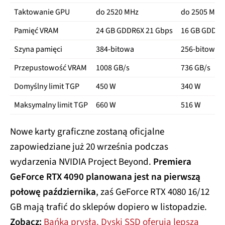
Taktowanie GPU
do 2520 MHz
do 2505 MHz
Pamięć VRAM
24 GB GDDR6X 21 Gbps
16 GB GDDR6
Szyna pamięci
384-bitowa
256-bitowa
Przepustowość VRAM
1008 GB/s
736 GB/s
Domyślny limit TGP
450 W
340 W
Maksymalny limit TGP
660 W
516 W
Nowe karty graficzne zostaną oficjalne
zapowiedziane już 20 września podczas
wydarzenia NVIDIA Project Beyond.
Premiera
GeForce RTX 4090 planowana jest na pierwszą
połowę października
, zaś GeForce RTX 4080 16/12
GB mają trafić do sklepów dopiero w listopadzie.
Zobacz:
Bańka prysła. Dyski SSD oferują lepszą