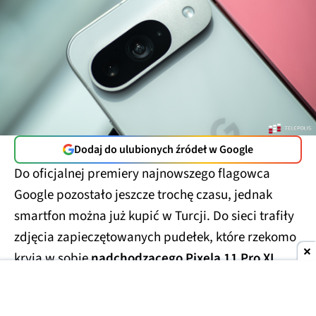
Dodaj do ulubionych źródeł w Google
Do oficjalnej premiery najnowszego flagowca
Google pozostało jeszcze trochę czasu, jednak
smartfon można już kupić w Turcji. Do sieci trafiły
zdjęcia zapieczętowanych pudełek, które rzekomo
kryją w sobie
nadchodzącego Pixela 11 Pro XL
.
Smartfony miały trafić w ręce handlarzy z szarej
strefy, którzy wycenili te przedpremierowe rarytasy