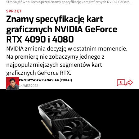
Strona główna
Tech
Sprzęt
Znamy specyfikację kart graficznych NVIDIA GeForce RTX 4090 i 4080
SPRZĘT
Znamy specyfikację kart
graficznych NVIDIA GeForce
RTX 4090 i 4080
NVIDIA zmienia decyzję w ostatnim momencie.
Na premierę nie zobaczymy jednego z
najpopularniejszych segmentów kart
graficznych GeForce RTX.
PRZEMYSŁAW BANASIAK (YOKAI)
0
14 WRZ 2022