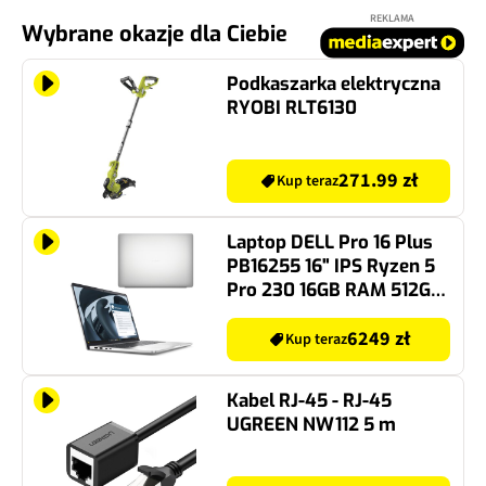
REKLAMA
Wybrane okazje dla Ciebie
Podkaszarka elektryczna
RYOBI RLT6130
271.99 zł
Kup teraz
Laptop DELL Pro 16 Plus
PB16255 16" IPS Ryzen 5
Pro 230 16GB RAM 512GB
SSD Windows 11
Professional, Funkcje AI
6249 zł
Kup teraz
Kabel RJ-45 - RJ-45
UGREEN NW112 5 m