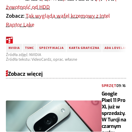
żywotność od HDD
Zobacz:
Tak wygląda wafel krzemowy z Intel
Raptor Lake
NVIDIA
TSMC
SPECYFIKACJA
KARTA GRAFICZNA
ADA LOVELACE
Źródła zdjęć: NVIDIA
Źródła tekstu: VideoCardz, oprac. własne
Zobacz więcej
SPRZĘT
09:16
Google
Pixel 11 Pro
XL już w
sprzedaży.
W Turcji na
czarnym