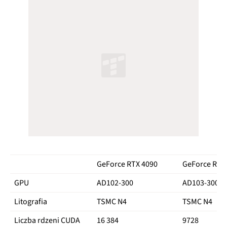
GeForce RTX 4090
GeForce RTX 
GPU
AD102-300
AD103-300
Litografia
TSMC N4
TSMC N4
Liczba rdzeni CUDA
16 384
9728