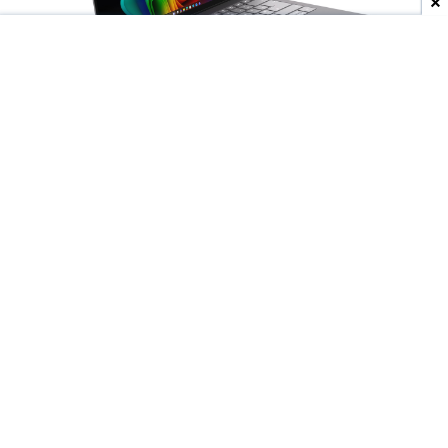
Dodaj do ulubionych źródeł w Google
Wyścig producentów o
jak najcieńsze laptopy
trwa w najlepsze, ale to
Lenovo
może niedługo
wyjść na prowadzenie. Do sieci trafiły materiały
przedstawiające
nieznany model ThinkBooka
,
który ma być rozwijany pod nazwą
"Aeroblade"
.
Jego obudowa wygląda
wręcz absurdalnie
smukło.