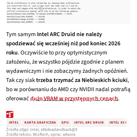
Tym samym
Intel ARC Druid nie należy
spodziewać się wcześniej niż pod koniec 2026
roku
. Oczywiście to przy optymistycznym
założeniu, że wszystko pójdzie zgodnie z planem
wydawniczym i nie zobaczymy żadnych opóźnień.
Tak czy siak
trzeba trzymać za Niebieskich kciuki
,
bo w porównaniu do AMD czy NVIDII nadal potrafią
oferować
dużo VRAM w przystępnych cenach
.
INTEL
KARTA GRAFICZNA
GPU
INTEL ARC DRUID
INTEL XE4
Źródła zdjęć: Intel, x86deadandback@X
Źródła tekstu: Wccftech, oprac. własne