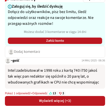
Zaloguj się, by śledzić dyskuję
Dołącz do użytkowników, pisz bez limitu, śledź
odpowiedzi oraz reakcje na swoje komentarze. Nie
przegap ważnych rozmów!
Możesz dodać 3 komentarze w ciągu 14 dni
Załóż konto
Dodaj komentarz
~gość
14 MAJ 2025 · 08:36
Intel zadebiutował w 1998 roku z kartą 740 i750 jakoś
tak więc pan redaktor się spóźnił o 20 parę lat, o
wbudowanych grafikach w CPU nie chcę wspominając
13
3
Pokaż 1 odpowiedź
Odpowiedz
Wyświetl więcej (+3)