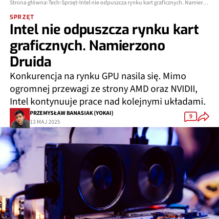
Strona główna
Tech
Sprzęt
Intel nie odpuszcza rynku kart graficznych. Namierzono Druida
SPRZĘT
Intel nie odpuszcza rynku kart
graficznych. Namierzono
Druida
Konkurencja na rynku GPU nasila się. Mimo
ogromnej przewagi ze strony AMD oraz NVIDII,
Intel kontynuuje prace nad kolejnymi układami.
PRZEMYSŁAW BANASIAK (YOKAI)
9
13 MAJ 2025