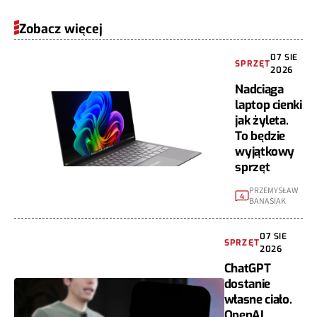
Zobacz więcej
07 SIE
SPRZĘT
2026
Nadciąga
laptop cienki
jak żyleta.
To będzie
wyjątkowy
sprzęt
PRZEMYSŁAW
4
BANASIAK
07 SIE
SPRZĘT
2026
ChatGPT
dostanie
własne ciało.
OpenAI