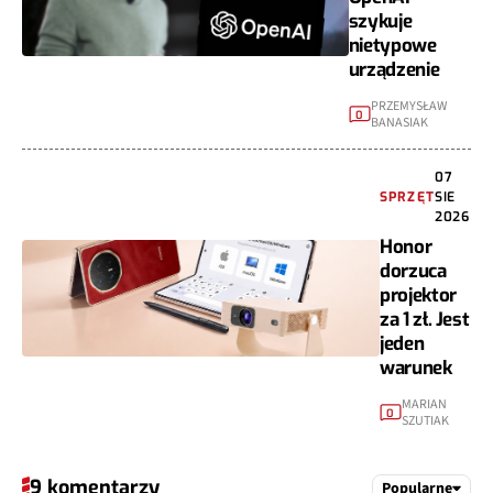
szykuje
nietypowe
urządzenie
PRZEMYSŁAW
0
BANASIAK
07
SPRZĘT
SIE
2026
Honor
dorzuca
projektor
za 1 zł. Jest
jeden
warunek
MARIAN
0
SZUTIAK
9 komentarzy
Popularne