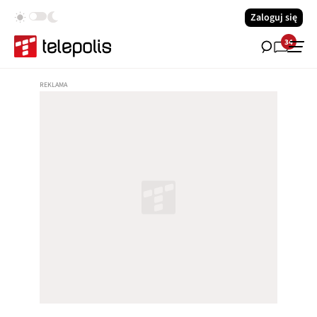
Zaloguj się
34