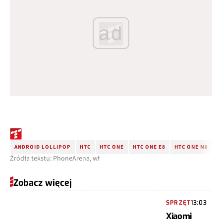
ad
ANDROID LOLLIPOP
HTC
HTC ONE
HTC ONE E8
HTC ONE M8
Źródła tekstu: PhoneArena, wł
Zobacz więcej
SPRZĘT
13:03
Xiaomi