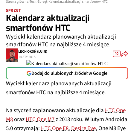
Strona główna
Tech
Sprzęt
Kalendarz aktualizacji smartfonów HTC
SPRZĘT
Kalendarz aktualizacji
smartfonów HTC
Wyciekł kalendarz planowanych aktualizacji
smartfonów HTC na najbliższe 4 miesiące.
LECH OKOŃ (LUIN)
10
14 STY 2015
Dodaj do ulubionych źródeł w Google
Wyciekł kalendarz planowanych aktualizacji
smartfonów HTC na najbliższe 4 miesiące.
Na styczeń zaplanowano aktualizację dla
HTC One
M8
oraz
HTC One M7
z 2013 roku. W lutym Androida
5.0 otrzymają:
HTC One E8
,
Desire Eye
, One M8 Eye