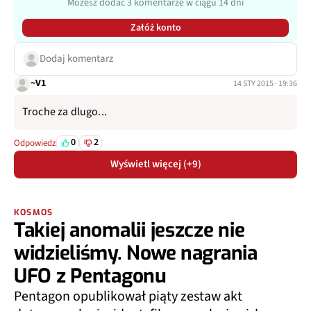
Możesz dodać 3 komentarze w ciągu 14 dni
Załóż konto
Dodaj komentarz
~V1
14 STY 2015 · 19:36
Troche za dlugo...
0
2
Odpowiedz
Wyświetl więcej (+9)
KOSMOS
Takiej anomalii jeszcze nie
widzieliśmy. Nowe nagrania
UFO z Pentagonu
Pentagon opublikował piąty zestaw akt