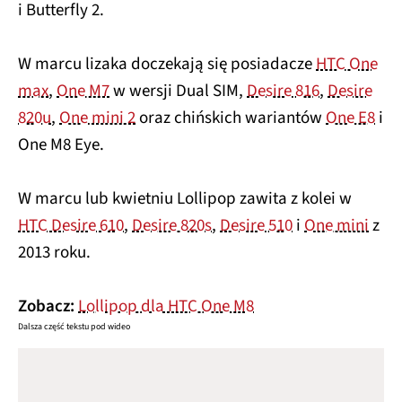
i Butterfly 2.
W marcu lizaka doczekają się posiadacze
HTC One
max
,
One M7
w wersji Dual SIM,
Desire 816
,
Desire
820u
,
One mini 2
oraz chińskich wariantów
One E8
i
One M8 Eye.
W marcu lub kwietniu Lollipop zawita z kolei w
HTC Desire 610
,
Desire 820s
,
Desire 510
i
One mini
z
2013 roku.
Zobacz:
Lollipop dla HTC One M8
Dalsza część tekstu pod wideo