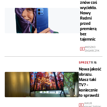
znów coś
wyciekło.
Nowy
Redmi
przed
premierą
bez
tajemnic
MIESZKO
0
ZAGAŃCZYK
SPRZĘT
11:16
Nowa jakość
obrazu.
Masz taki
TV? -
koniecznie
to sprawdź
JAKUB
0
KRAWCZYŃSKI