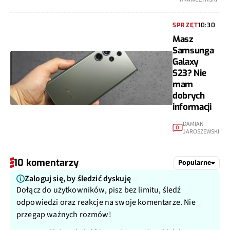
SPRZĘT
10:30
Masz
Samsunga
Galaxy
S23? Nie
mam
dobrych
informacji
DAMIAN
0
JAROSZEWSKI
10 komentarzy
Popularne
Zaloguj się, by śledzić dyskuję
Dołącz do użytkowników, pisz bez limitu, śledź
odpowiedzi oraz reakcje na swoje komentarze. Nie
przegap ważnych rozmów!