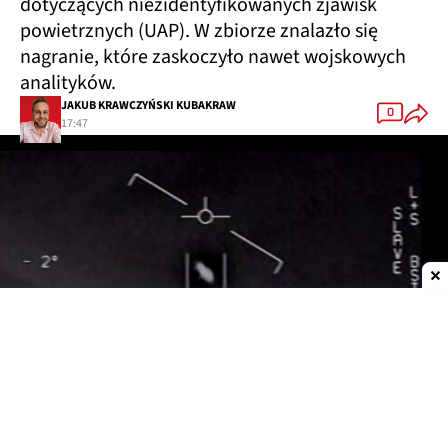
dotyczących niezidentyfikowanych zjawisk
powietrznych (UAP). W zbiorze znalazło się
nagranie, które zaskoczyło nawet wojskowych
analityków.
JAKUB KRAWCZYŃSKI KUBAKRAW
0
17:47
Dodaj do ulubionych źródeł w Google
Tajemnicze kule nad Zatoką Omańską