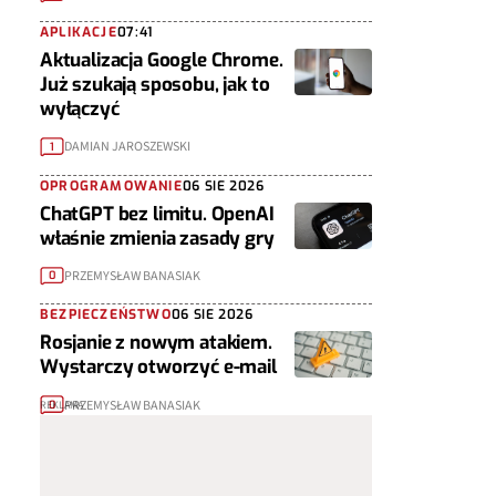
APLIKACJE
07:41
Aktualizacja Google Chrome.
Już szukają sposobu, jak to
wyłączyć
DAMIAN JAROSZEWSKI
1
OPROGRAMOWANIE
06 SIE 2026
ChatGPT bez limitu. OpenAI
właśnie zmienia zasady gry
PRZEMYSŁAW BANASIAK
0
BEZPIECZEŃSTWO
06 SIE 2026
Rosjanie z nowym atakiem.
Wystarczy otworzyć e-mail
PRZEMYSŁAW BANASIAK
0