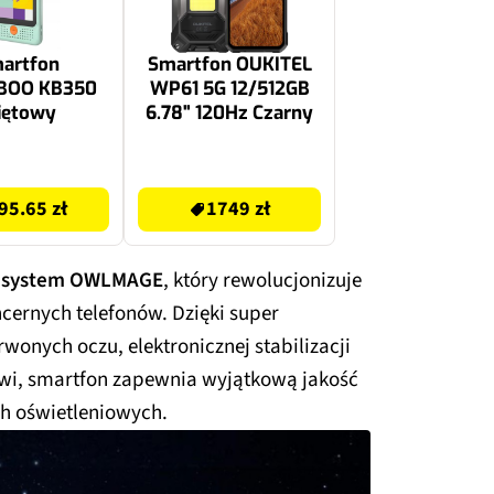
artfon
Smartfon OUKITEL
BOO KB350
WP61 5G 12/512GB
iętowy
6.78" 120Hz Czarny
1749 zł
95.65 zł
1749 zł
w
system OWLMAGE
, który rewolucjonizuje
cernych telefonów. Dzięki super
rwonych oczu, elektronicznej stabilizacji
owi, smartfon zapewnia wyjątkową jakość
h oświetleniowych.