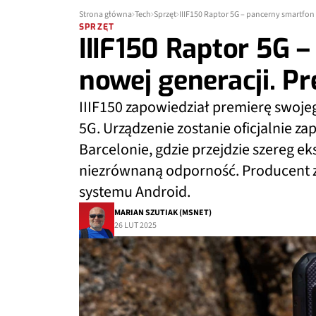
Strona główna
Tech
Sprzęt
IIIF150 Raptor 5G – pancerny smartfon
SPRZĘT
IIIF150 Raptor 5G 
nowej generacji. 
IIIF150 zapowiedział premierę swoj
5G. Urządzenie zostanie oficjalnie
Barcelonie, gdzie przejdzie szereg e
niezrównaną odporność. Producent 
systemu Android.
MARIAN SZUTIAK (MSNET)
26 LUT 2025