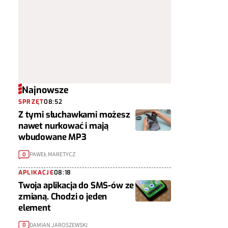
Najnowsze
SPRZĘT
08:52
Z tymi słuchawkami możesz
nawet nurkować i mają
wbudowane MP3
PAWEŁ MARETYCZ
0
APLIKACJE
08:18
Twoja aplikacja do SMS-ów ze
zmianą. Chodzi o jeden
element
DAMIAN JAROSZEWSKI
0