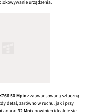
dblokowywanie urządzenia.
X766 50 Mpix
z zaawansowaną sztuczną
dy detal, zarówno w ruchu, jak i przy
ni aparat
32 Mpix
powinien idealnie się