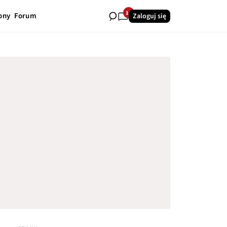
10
ony
Forum
Zaloguj się