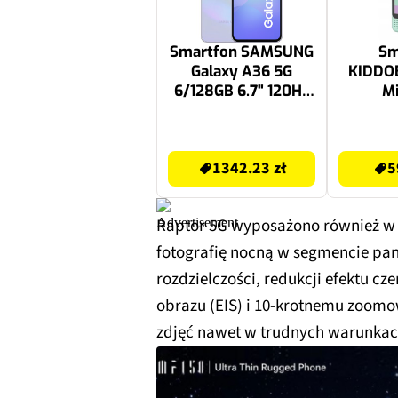
Smartfon SAMSUNG
Sm
Galaxy A36 5G
KIDDO
6/128GB 6.7" 120Hz
M
Fioletowy SM-A366
1400.79 zł
595.65 zł
1342.23 zł
5
Raptor 5G wyposażono również 
fotografię nocną w segmencie pan
rozdzielczości, redukcji efektu cze
obrazu (EIS) i 10-krotnemu zoom
zdjęć nawet w trudnych warunkac