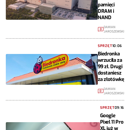
pamięci
DRAM i
NAND
DAMIAN
0
JAROSZEWSKI
SPRZĘT
10:06
Biedronka
wrzuciła za
99 zł. Drugi
dostaniesz
za złotówkę
DAMIAN
0
JAROSZEWSKI
SPRZĘT
09:16
Google
Pixel 11 Pro
XL już w