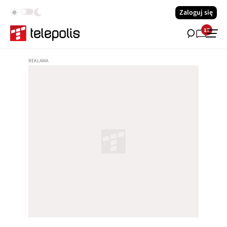
Zaloguj się
17