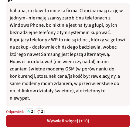
hahaha, rozbawiła mnie ta firma. Chociaż mają rację w
jednym - nie mają szansy zarobić na telefonach z
Windows Phone, bo nikt nie jest na tyle głupi, by ich
beznadziejne telefony z tym systemem kupować.
Kupujący telefony z WP to nie są idioci, którzy są gotowi
na zakup - dosłownie chińskiego badziewia, wobec
którego nawet Samsung jest lepszą alternatywą.
Huawei produkował (nie wiem czy nadal) moim
zdaniem świetne modemy GSM (w porównaniu do
konkurencji, stosunek cena/jakość był rewelacyjny, a
same modemy moim zdaniem, w przeciwienstwie do
np. d-linków działały świetnie), ale telefony to
niewypał.
2
2
Odpowiedz
Wyświetl więcej (+10)