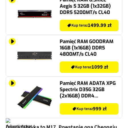
Aegis 5 32GB (1x32GB)
DDR5 5200MT/s CL40
1499.99 zł
Kup teraz
Pamięć RAM GOODRAM
16GB (1x16GB) DDR5
4800MT/s CL40
1099 zł
Kup teraz
Pamięć RAM ADATA XPG
Spectrix D35G 32GB
(2x16GB) DDR4
3200MT/s CL16 RGB
999 zł
Kup teraz
Druga fabryka to M17. Powstanie ona Cheongju.