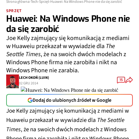
Strona główna
Tech
Sprzęt
Huawei: Na Windows Phone nie da się zarobić
SPRZĘT
Huawei: Na Windows Phone nie
da się zarobić
Joe Kelly zajmujący się komunikacją z mediami
w Huaweiu przekazał w wywiadzie dla
The
Seattle Times
, że na swoich dwóch modelach z
Windows Phone firma nie zarobiła i nikt na
Windows Phone nie zarabia.
LECH OKOŃ (LUIN)
15
02 GRU 2014
Dodaj do ulubionych źródeł w Google
Joe Kelly zajmujący się komunikacją z mediami w
Huaweiu przekazał w wywiadzie dla
The Seattle
Times
, że na swoich dwóch modelach z Windows
Phone firma nie zarobiła i nikt na Windows Phone