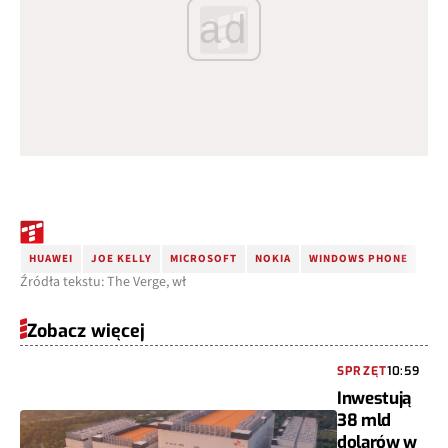
ad
HUAWEI
JOE KELLY
MICROSOFT
NOKIA
WINDOWS PHONE
Źródła tekstu: The Verge, wł
Zobacz więcej
SPRZĘT
10:59
Inwestują
38 mld
dolarów w