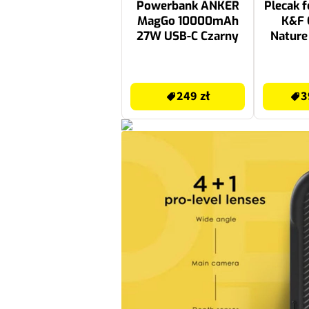
Powerbank ANKER
Plecak f
MagGo 10000mAh
K&F
27W USB-C Czarny
Nature
25L
249 zł
399.99 zł
249 zł
3