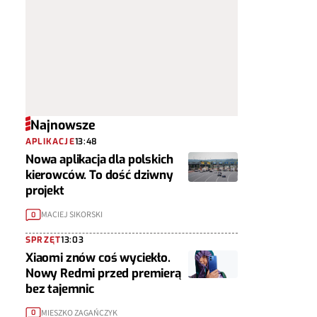
Najnowsze
APLIKACJE
13:48
Nowa aplikacja dla polskich
kierowców. To dość dziwny
projekt
MACIEJ SIKORSKI
0
SPRZĘT
13:03
Xiaomi znów coś wyciekło.
Nowy Redmi przed premierą
bez tajemnic
MIESZKO ZAGAŃCZYK
0