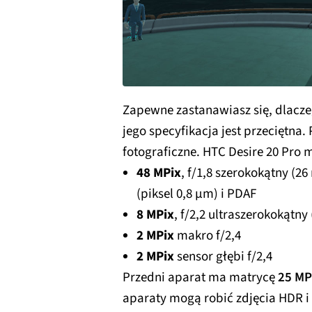
Zapewne zastanawiasz się, dlacze
jego specyfikacja jest przeciętna.
fotograficzne. HTC Desire 20 Pro m
48 MPix
, f/1,8 szerokokątny (2
(piksel 0,8 µm) i PDAF
8 MPix
, f/2,2 ultraszerokokątny
2 MPix
makro f/2,4
2 MPix
sensor głębi f/2,4
Przedni aparat ma matrycę
25 MP
aparaty mogą robić zdjęcia HDR i 