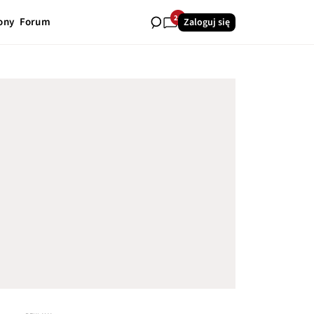
26
ony
Forum
Zaloguj się