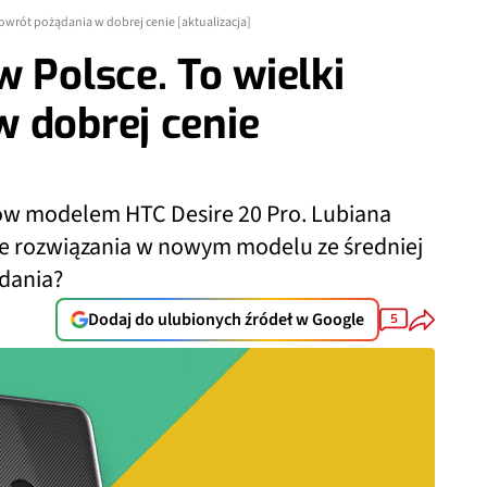
powrót pożądania w dobrej cenie [aktualizacja]
 Polsce. To wielki
 dobrej cenie
ów modelem HTC Desire 20 Pro. Lubiana
e rozwiązania w nowym modelu ze średniej
ądania?
Dodaj do ulubionych źródeł w Google
5