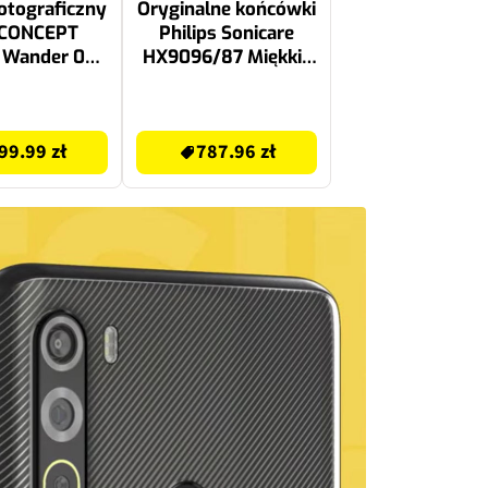
otograficzny
Oryginalne końcówki
 CONCEPT
Philips Sonicare
 Wander 09
HX9096/87 Miękkie
 Czarny
włókna (24 szt.)
(Kompleksowa
787.96 zł
zaawansowana
99.99 zł
787.96 zł
pielęgnacja)