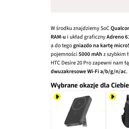
W środku znajdziemy SoC
Qualco
RAM-u
i układ graficzny
Adreno 6
a do tego
gniazdo na kartę micr
pojemności
5000 mAh
z szybkim 
HTC Desire 20 Pro zapewni nam ł
dwuzakresowe Wi-Fi a/b/g/n/ac
.
Wybrane okazje dla Ciebie