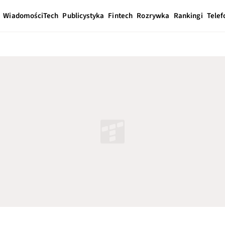
Wiadomości
Tech
Publicystyka
Fintech
Rozrywka
Rankingi
Telef