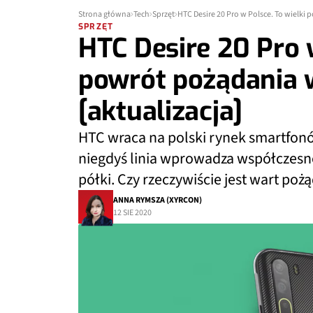
Strona główna
Tech
Sprzęt
HTC Desire 20 Pro w Polsce. To wielki 
SPRZĘT
HTC Desire 20 Pro w
powrót pożądania w
[aktualizacja]
HTC wraca na polski rynek smartfon
niegdyś linia wprowadza współczesn
półki. Czy rzeczywiście jest wart poż
ANNA RYMSZA (XYRCON)
12 SIE 2020