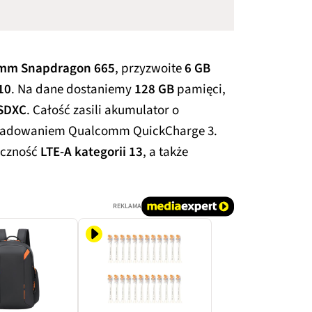
mm Snapdragon 665
, przyzwoite
6 GB
10
. Na dane dostaniemy
128 GB
pamięci,
oSDXC
. Całość zasili akumulator o
ładowaniem Qualcomm QuickCharge 3.
ączność
LTE-A kategorii 13
, a także
REKLAMA