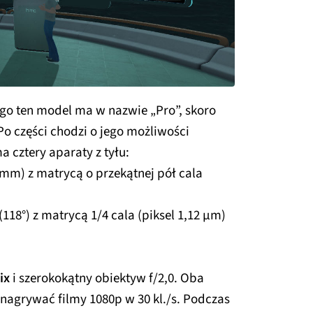
go ten model ma w nazwie „Pro”, skoro
 Po części chodzi o jego możliwości
a cztery aparaty z tyłu:
6 mm) z matrycą o przekątnej pół cala
 (118°) z matrycą 1/4 cala (piksel 1,12 µm)
ix
i szerokokątny obiektyw f/2,0. Oba
nagrywać filmy 1080p w 30 kl./s. Podczas