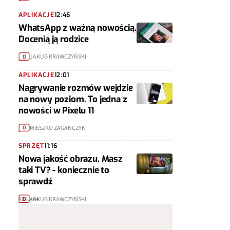
APLIKACJE
12:46
WhatsApp z ważną nowością.
Docenią ją rodzice
JAKUB KRAWCZYŃSKI
0
APLIKACJE
12:01
Nagrywanie rozmów wejdzie
na nowy poziom. To jedna z
nowości w Pixelu 11
MIESZKO ZAGAŃCZYK
0
SPRZĘT
11:16
Nowa jakość obrazu. Masz
taki TV? - koniecznie to
sprawdź
JAKUB KRAWCZYŃSKI
0