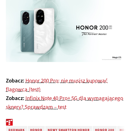
Zobacz:
Honor 200 Pro: nie musisz kupować
flagowca (test)
Zobacz:
Infinix Note 40 Pro+ 5G dla wymagającego
sknery? Sprawdzam – test
DXOMARK
HONOR
NOWY SMARTFON HONOR
HONOR 200
HONOR