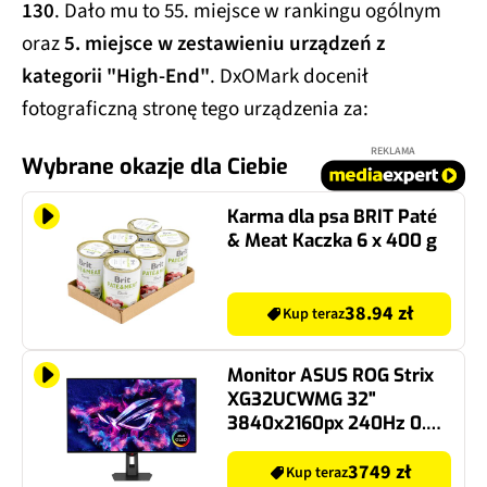
130
. Dało mu to 55. miejsce w rankingu ogólnym
oraz
5. miejsce w zestawieniu urządzeń z
kategorii "High-End"
. DxOMark docenił
fotograficzną stronę tego urządzenia za:
REKLAMA
Wybrane okazje dla Ciebie
Karma dla psa BRIT Paté
& Meat Kaczka 6 x 400 g
38.94 zł
Kup teraz
Monitor ASUS ROG Strix
XG32UCWMG 32"
3840x2160px 240Hz 0.03
ms [GTG]
3749 zł
Kup teraz