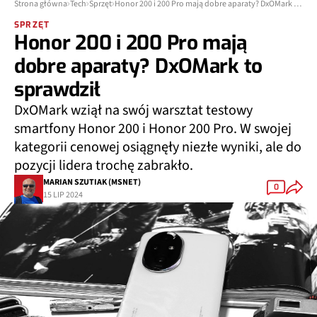
Strona główna
Tech
Sprzęt
Honor 200 i 200 Pro mają dobre aparaty? DxOMark to sprawdził
SPRZĘT
Honor 200 i 200 Pro mają
dobre aparaty? DxOMark to
sprawdził
DxOMark wziął na swój warsztat testowy
smartfony Honor 200 i Honor 200 Pro. W swojej
kategorii cenowej osiągnęły niezłe wyniki, ale do
pozycji lidera trochę zabrakło.
MARIAN SZUTIAK (MSNET)
0
15 LIP 2024