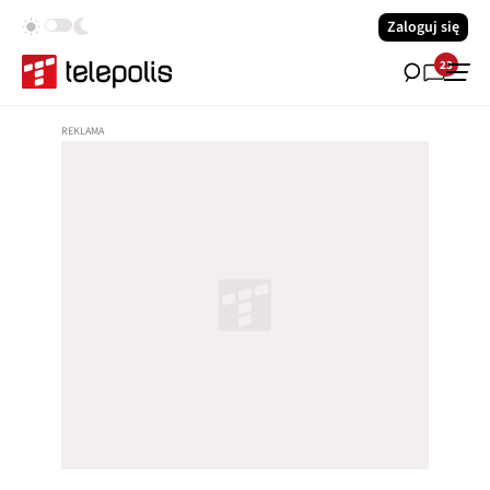
Zaloguj się
23