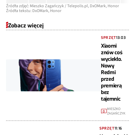
Źródła zdjęć: Mieszko Zagańczyk / Telepolis.pl, DxOMark, Honor
Źródła tekstu: DxOMark, Honor
Zobacz więcej
SPRZĘT
13:03
Xiaomi
znów coś
wyciekło.
Nowy
Redmi
przed
premierą
bez
tajemnic
MIESZKO
0
ZAGAŃCZYK
SPRZĘT
11:16