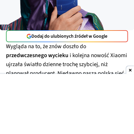
Dodaj do ulubionych źródeł w Google
Wygląda na to, że znów doszło do
przedwczesnego wycieku
i kolejna nowość Xiaomi
ujrzała światło dzienne trochę szybciej, niż
planował producent. Niedawno nasza polska sieć
RTV Euro AGD
jeszcze przed globalną premierą
ujawniła
najważniejsze szczegóły Redmi 17 4G, a
teraz doszło do podobnej sytuacji, ale w
Luksemburgu. Jeden z tamtejszych sklepów
opublikował kompletne dane techniczne oraz
rendery nadchodzącego urządzenia.