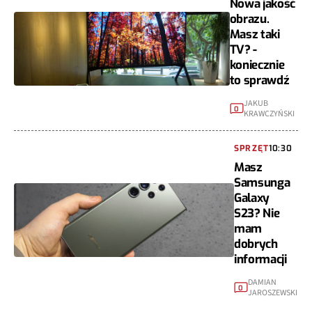
Nowa jakość
obrazu.
Masz taki
TV? -
koniecznie
to sprawdź
JAKUB
0
KRAWCZYŃSKI
SPRZĘT
10:30
Masz
Samsunga
Galaxy
S23? Nie
mam
dobrych
informacji
DAMIAN
0
JAROSZEWSKI