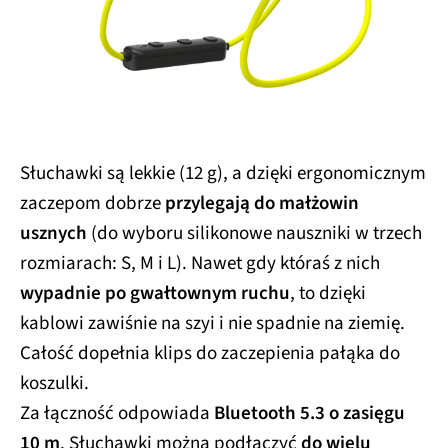
Słuchawki są lekkie (12 g), a dzięki ergonomicznym
zaczepom dobrze
przylegają do małżowin
usznych
(do wyboru silikonowe nauszniki w trzech
rozmiarach: S, M i L). Nawet gdy któraś z nich
wypadnie po gwałtownym ruchu
, to dzięki
kablowi zawiśnie na szyi i nie spadnie na ziemię.
Całość dopełnia klips do zaczepienia pałąka do
koszulki.
Za łączność odpowiada
Bluetooth 5.3 o zasięgu
10 m
. Słuchawki można podłączyć
do wielu