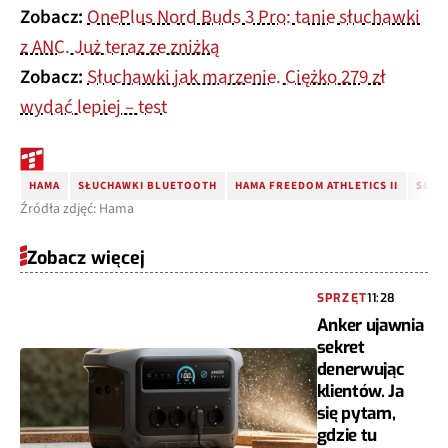
Zobacz:
OnePlus Nord Buds 3 Pro: tanie słuchawki
z ANC. Już teraz ze zniżką
Zobacz:
Słuchawki jak marzenie. Ciężko 279 zł
wydać lepiej – test
HAMA
SŁUCHAWKI BLUETOOTH
HAMA FREEDOM ATHLETICS II
SŁUC
Źródła zdjęć: Hama
Zobacz więcej
SPRZĘT
11:28
Anker ujawnia
sekret
denerwując
klientów. Ja
się pytam,
gdzie tu