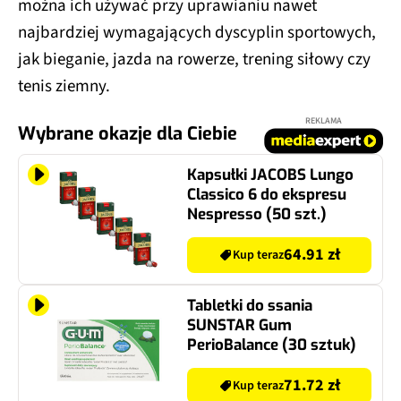
można ich używać przy uprawianiu nawet
najbardziej wymagających dyscyplin sportowych,
jak bieganie, jazda na rowerze, trening siłowy czy
tenis ziemny.
REKLAMA
Wybrane okazje dla Ciebie
Kapsułki JACOBS Lungo
Classico 6 do ekspresu
Nespresso (50 szt.)
64.91 zł
Kup teraz
Tabletki do ssania
SUNSTAR Gum
PerioBalance (30 sztuk)
71.72 zł
Kup teraz