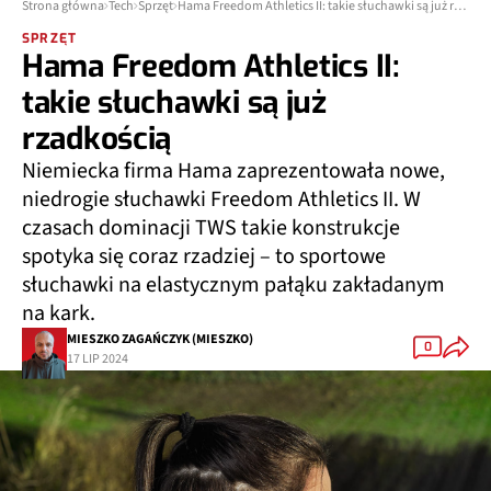
Strona główna
Tech
Sprzęt
Hama Freedom Athletics II: takie słuchawki są już rzadkością
SPRZĘT
Hama Freedom Athletics II:
takie słuchawki są już
rzadkością
Niemiecka firma Hama zaprezentowała nowe,
niedrogie słuchawki Freedom Athletics II. W
czasach dominacji TWS takie konstrukcje
spotyka się coraz rzadziej – to sportowe
słuchawki na elastycznym pałąku zakładanym
na kark.
MIESZKO ZAGAŃCZYK (MIESZKO)
0
17 LIP 2024