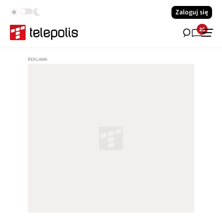
Zaloguj się
25