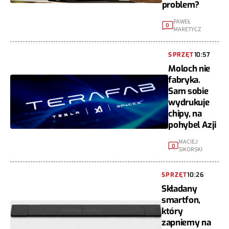
problem?
PAWEŁ
0
MARETYCZ
SPRZĘT
10:57
Moloch nie
fabryka.
Sam sobie
wydrukuje
chipy, na
pohybel Azji
MACIEJ
0
SIKORSKI
SPRZĘT
10:26
Składany
smartfon,
który
zapniemy na