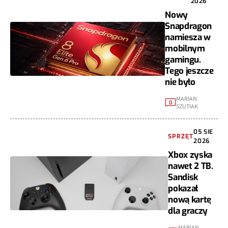
2026
Nowy
Snapdragon
namiesza w
mobilnym
gamingu.
Tego jeszcze
nie było
MARIAN
0
SZUTIAK
05 SIE
SPRZĘT
2026
Xbox zyska
nawet 2 TB.
Sandisk
pokazał
nową kartę
dla graczy
MARIAN