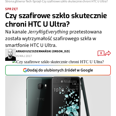
Strona główna
Tech
Sprzęt
Czy szafirowe szkło skutecznie chroni HTC U Ultra?
SPRZĘT
Czy szafirowe szkło skutecznie
chroni HTC U Ultra?
Na kanale
JerryRigEverything
przetestowana
została wytrzymałość szafirowego szkła w
smartfonie HTC U Ultra.
ARKADIUSZ DZIERMAŃSKI (ORSON_DZI)
8
05 MAJ 2017
Dodaj do ulubionych źródeł w Google