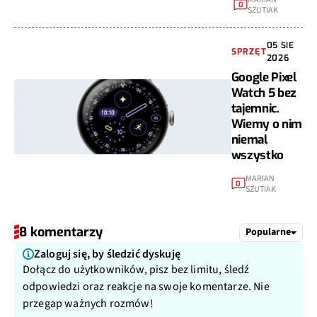
0
SZUTIAK
05 SIE
SPRZĘT
2026
Google Pixel
Watch 5 bez
tajemnic.
Wiemy o nim
niemal
wszystko
MARIAN
0
SZUTIAK
8 komentarzy
Popularne
Zaloguj się, by śledzić dyskuję
Dołącz do użytkowników, pisz bez limitu, śledź
odpowiedzi oraz reakcje na swoje komentarze. Nie
przegap ważnych rozmów!