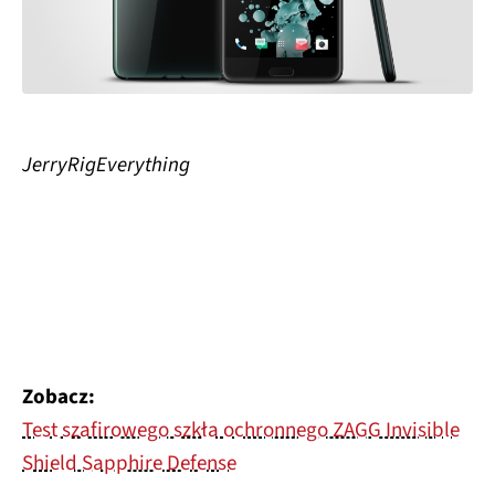
JerryRigEverything
Zobacz:
Test szafirowego szkła ochronnego ZAGG Invisible
Shield Sapphire Defense