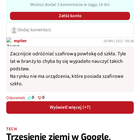
Możesz dodać 3 komentarze w ciągu 14 dni
Załóż konto
Dodaj komentarz
mpiter
05 MAJ 2017 · 09:38
Zacznijcie odróżniać szafirową powłokę od szkła. Tyle
lat w branży to chyba by się wypadało nauczyć takich
podstaw.
Na rynku nie ma urządzenia, które posiada szafirowe
szkło.
0
0
Odpowiedz
Wyświetl więcej (+7)
TECH
Trzęsienie ziemi w Google.