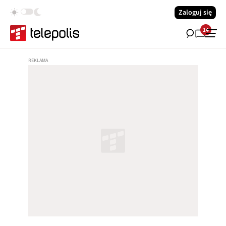
Zaloguj się
14