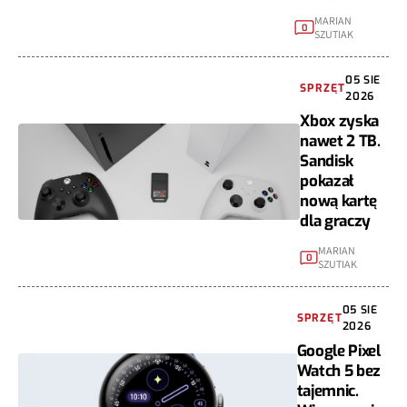
MARIAN
0
SZUTIAK
05 SIE
SPRZĘT
2026
Xbox zyska
nawet 2 TB.
Sandisk
pokazał
nową kartę
dla graczy
MARIAN
0
SZUTIAK
05 SIE
SPRZĘT
2026
Google Pixel
Watch 5 bez
tajemnic.