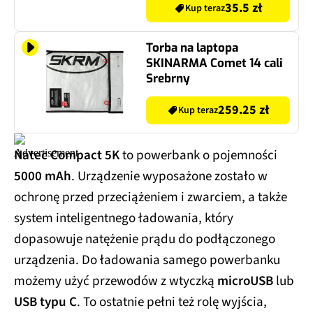
35.5 zł
Kup teraz
Torba na laptopa
SKINARMA Comet 14 cali
Srebrny
259.25 zł
Kup teraz
Natec Compact 5K
to powerbank o pojemności
5000 mAh
. Urządzenie wyposażone zostało w
ochronę przed przeciążeniem i zwarciem, a także
system inteligentnego ładowania, który
dopasowuje natężenie prądu do podłączonego
urządzenia. Do ładowania samego powerbanku
możemy użyć przewodów z wtyczką
microUSB
lub
USB typu C
. To ostatnie pełni też rolę wyjścia,