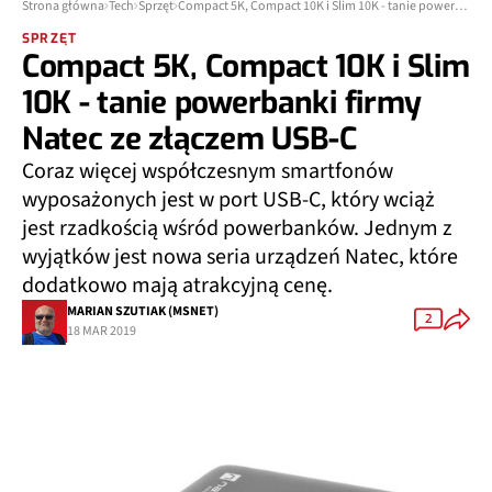
Strona główna
Tech
Sprzęt
Compact 5K, Compact 10K i Slim 10K - tanie powerbanki firmy Natec ze złączem USB-C
SPRZĘT
Compact 5K, Compact 10K i Slim
10K - tanie powerbanki firmy
Natec ze złączem USB-C
Coraz więcej współczesnym smartfonów
wyposażonych jest w port USB-C, który wciąż
jest rzadkością wśród powerbanków. Jednym z
wyjątków jest nowa seria urządzeń Natec, które
dodatkowo mają atrakcyjną cenę.
MARIAN SZUTIAK (MSNET)
2
18 MAR 2019