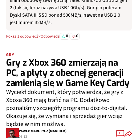
Mam obudowę zewnętrzną Natec Rhino-C z USB 3.2 gen
2 (tak się teraz nazywa USB 10Gb/s). Gorąco polecam.
Dyski SATA III SSD ponad 500MB/s, nawet na USB 2.0
jest murem 32MB/s.
0
0
Pokaż 1 odpowiedź
Odpowiedz
GRY
Gry z Xbox 360 zmierzają na
PC, a płyty z obecnej generacji
zamienią się w Game Key Cardy
Wyciekł dokument, który potwierdza, że gry z
Xboxa 360 mają trafić na PC. Dodatkowo
poznaliśmy szczegóły programu disc-to-digital.
Okazuje się, że wymiana i sprzedaż gier wciąż
będzie w nim możliwa.
PAWEŁ MARETYCZ (MANIIIEK)
0
08:13