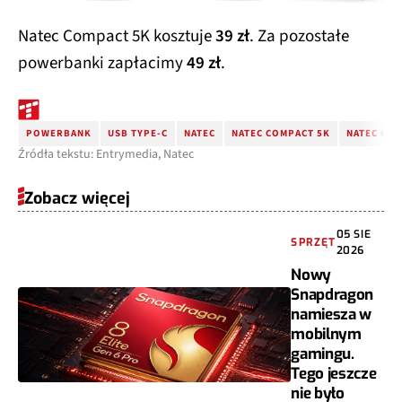
Natec Compact 5K kosztuje
39 zł
. Za pozostałe
powerbanki zapłacimy
49 zł
.
POWERBANK
USB TYPE-C
NATEC
NATEC COMPACT 5K
NATEC COM
Źródła tekstu: Entrymedia, Natec
Zobacz więcej
05 SIE
SPRZĘT
2026
Nowy
Snapdragon
namiesza w
mobilnym
gamingu.
Tego jeszcze
nie było