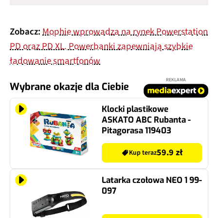
Zobacz:
Mophie wprowadza na rynek Powerstation
PD oraz PD XL. Powerbanki zapewniają szybkie
ładowanie smartfonów
REKLAMA
Wybrane okazje dla Ciebie
Klocki plastikowe
ASKATO ABC Rubanta -
Pitagorasa 119403
59.9 zł
Kup teraz
Latarka czołowa NEO 1 99-
097