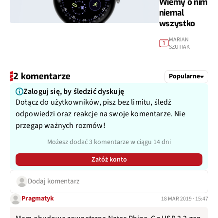
Wiemy o nim
niemal
wszystko
MARIAN
1
SZUTIAK
2 komentarze
Popularne
Zaloguj się, by śledzić dyskuję
Dołącz do użytkowników, pisz bez limitu, śledź
odpowiedzi oraz reakcje na swoje komentarze. Nie
przegap ważnych rozmów!
Możesz dodać 3 komentarze w ciągu 14 dni
Załóż konto
Dodaj komentarz
Pragmatyk
18 MAR 2019 · 15:47