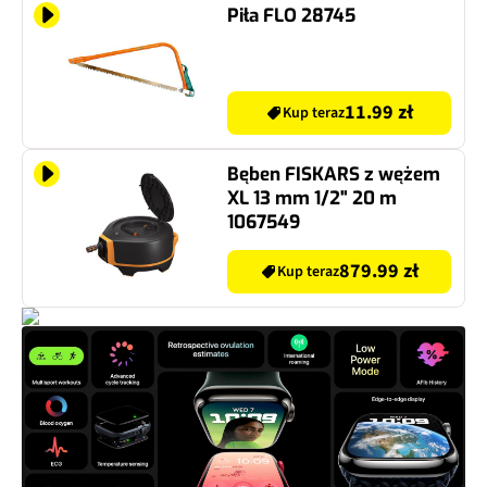
Piła FLO 28745
11.99 zł
Kup teraz
Bęben FISKARS z wężem
XL 13 mm 1/2" 20 m
1067549
879.99 zł
Kup teraz