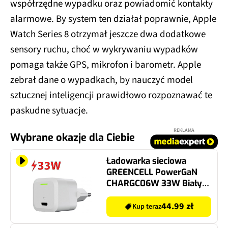
współrzędne wypadku oraz powiadomić kontakty
alarmowe. By system ten działał poprawnie, Apple
Watch Series 8 otrzymał jeszcze dwa dodatkowe
sensory ruchu, choć w wykrywaniu wypadków
pomaga także GPS, mikrofon i barometr. Apple
zebrał dane o wypadkach, by nauczyć model
sztucznej inteligencji prawidłowo rozpoznawać te
paskudne sytuacje.
REKLAMA
Wybrane okazje dla Ciebie
Ładowarka sieciowa
GREENCELL PowerGaN
CHARGC06W 33W Biały
ładowarka do telefonu
USB-C
44.99 zł
Kup teraz