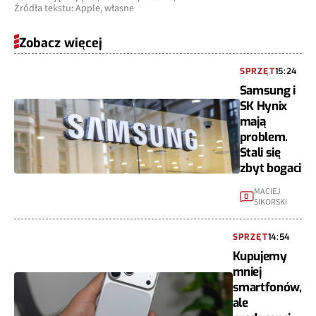
Źródła tekstu: Apple, własne
Zobacz więcej
SPRZĘT
15:24
Samsung i
SK Hynix
mają
problem.
Stali się
zbyt bogaci
MACIEJ
0
SIKORSKI
SPRZĘT
14:54
Kupujemy
mniej
smartfonów,
ale