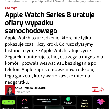
Strona główna
Tech
Sprzęt
Apple Watch Series 8 uratuje ofiary wypadku samochodowego
SPRZĘT
Apple Watch Series 8 uratuje
ofiary wypadku
samochodowego
Apple Watch to urządzenie, które nie tylko
pokazuje czas i liczy kroki. Co rusz słyszymy
historie o tym, że Apple Watch ratuje życie.
Zegarek monitoruje tętno, ostrzega o migotaniu
komór i pozwala wezwać 911 bez sięgania po
telefon. Apple zaprezentował nową odsłonę
tego gadżetu, który warto zawsze mieć na
nadgarstku.
ANNA RYMSZA (XYRCON)
3
07 WRZ 2022