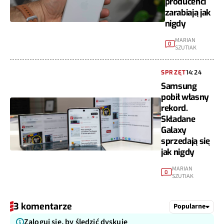
producenci
zarabiają jak
nigdy
MARIAN
0
SZUTIAK
SPRZĘT
14:24
Samsung
pobił własny
rekord.
Składane
Galaxy
sprzedają się
jak nigdy
MARIAN
0
SZUTIAK
3 komentarze
Popularne
Zaloguj się, by śledzić dyskuję