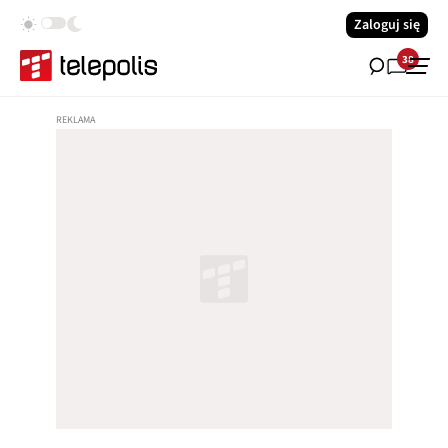
Zaloguj się
38