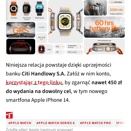
Niniejsza relacja powstaje dzięki uprzejmości
banku
Citi Handlowy S.A.
Załóż w nim konto,
korzystając z tego linku,
by zgarnąć
nawet 450 zł
do wydania na dowolny cel
, w tym nowego
smartfona Apple iPhone 14.
APPLE WATCH
APPLE WATCH SERIES 8
APPLE WATCH PRO
IPHONE 
Źródła zdjęć: Apple (centrum prasowe)