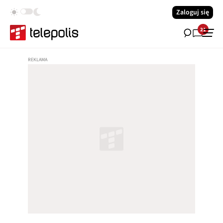
Zaloguj się
21