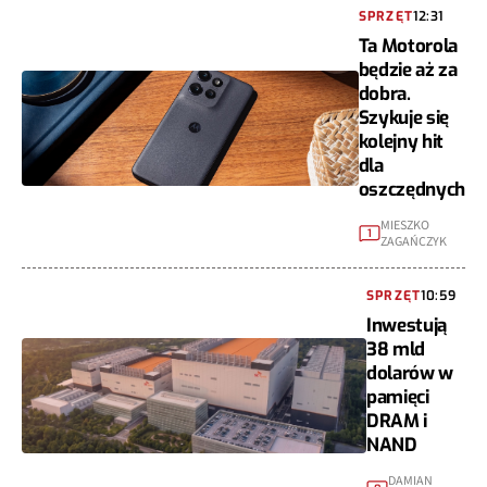
SPRZĘT
12:31
Ta Motorola
będzie aż za
dobra.
Szykuje się
kolejny hit
dla
oszczędnych
MIESZKO
1
ZAGAŃCZYK
SPRZĘT
10:59
Inwestują
38 mld
dolarów w
pamięci
DRAM i
NAND
DAMIAN