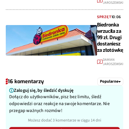
0
JAROSZEWSKI
SPRZĘT
10:06
Biedronka
wrzuciła za
99 zł. Drugi
dostaniesz
za złotówkę
DAMIAN
2
JAROSZEWSKI
16 komentarzy
Popularne
Zaloguj się, by śledzić dyskuję
Dołącz do użytkowników, pisz bez limitu, śledź
odpowiedzi oraz reakcje na swoje komentarze. Nie
przegap ważnych rozmów!
Możesz dodać 3 komentarze w ciągu 14 dni