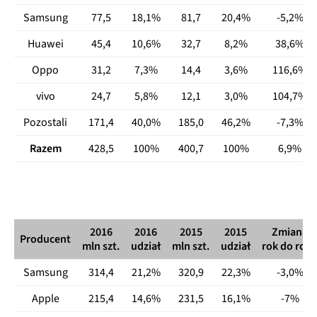
Samsung
77,5
18,1%
81,7
20,4%
-5,2%
Huawei
45,4
10,6%
32,7
8,2%
38,6%
Oppo
31,2
7,3%
14,4
3,6%
116,6%
vivo
24,7
5,8%
12,1
3,0%
104,7%
Pozostali
171,4
40,0%
185,0
46,2%
-7,3%
Razem
428,5
100%
400,7
100%
6,9%
2016
2016
2015
2015
Zmiana
Producent
mln szt.
udział
mln szt.
udział
rok do rok
Samsung
314,4
21,2%
320,9
22,3%
-3,0%
Apple
215,4
14,6%
231,5
16,1%
-7%