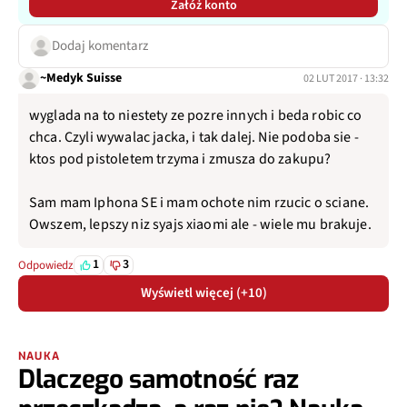
Załóż konto
Dodaj komentarz
~Medyk Suisse
02 LUT 2017 · 13:32
wyglada na to niestety ze pozre innych i beda robic co
chca. Czyli wywalac jacka, i tak dalej. Nie podoba sie -
ktos pod pistoletem trzyma i zmusza do zakupu?
Sam mam Iphona SE i mam ochote nim rzucic o sciane.
Owszem, lepszy niz syajs xiaomi ale - wiele mu brakuje.
1
3
Odpowiedz
Wyświetl więcej (+10)
NAUKA
Dlaczego samotność raz