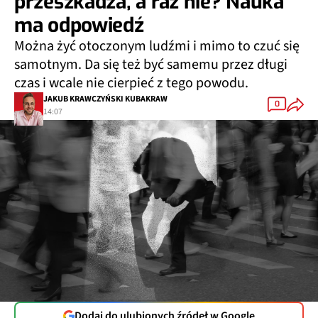
przeszkadza, a raz nie? Nauka
ma odpowiedź
Można żyć otoczonym ludźmi i mimo to czuć się
samotnym. Da się też być samemu przez długi
czas i wcale nie cierpieć z tego powodu.
JAKUB KRAWCZYŃSKI KUBAKRAW
0
14:07
Dodaj do ulubionych źródeł w Google