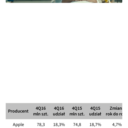
4Q16
4Q16
4Q15
4Q15
Zmiana
Producent
mln szt.
udział
mln szt.
udział
rok do rok
Apple
78,3
18,3%
74,8
18,7%
4,7%