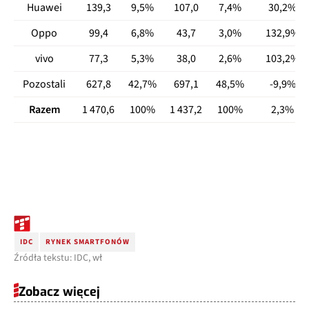
Huawei
139,3
9,5%
107,0
7,4%
30,2%
Oppo
99,4
6,8%
43,7
3,0%
132,9%
vivo
77,3
5,3%
38,0
2,6%
103,2%
Pozostali
627,8
42,7%
697,1
48,5%
-9,9%
Razem
1 470,6
100%
1 437,2
100%
2,3%
IDC
RYNEK SMARTFONÓW
Źródła tekstu: IDC, wł
Zobacz więcej