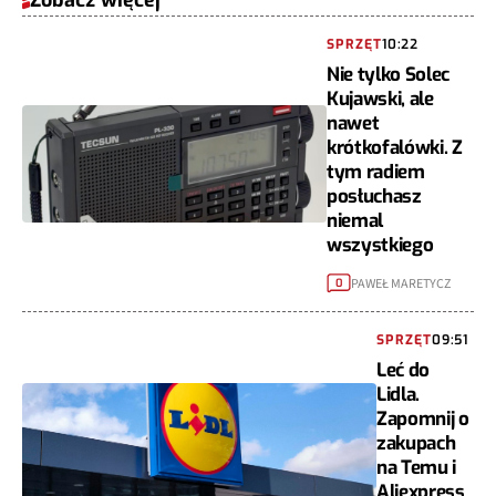
Zobacz więcej
SPRZĘT
10:22
Nie tylko Solec
Kujawski, ale
nawet
krótkofalówki. Z
tym radiem
posłuchasz
niemal
wszystkiego
PAWEŁ MARETYCZ
0
SPRZĘT
09:51
Leć do
Lidla.
Zapomnij o
zakupach
na Temu i
Aliexpress