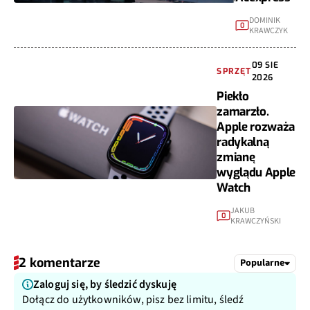
DOMINIK
0
KRAWCZYK
09 SIE
SPRZĘT
2026
Piekło
zamarzło.
Apple rozważa
radykalną
zmianę
wyglądu Apple
Watch
JAKUB
0
KRAWCZYŃSKI
2 komentarze
Popularne
Zaloguj się, by śledzić dyskuję
Dołącz do użytkowników, pisz bez limitu, śledź