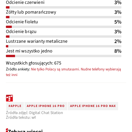
3%
Odcienie czerwieni
3%
Żółty lub pomarańczowy
5%
Odcienie fioletu
3%
Odcienie brązu
2%
Lustrzane warianty metaliczne
8%
Jest mi wszystko jedno
Wszystkich głosujących: 675
Źródło ankiety:
Nie tylko Polacy są smutasami. Nudne telefony wybierają
też inni
#APPLE
APPLE IPHONE 16 PRO
APPLE IPHONE 16 PRO MAX
Źródła zdjęć: Digital Chat Station
Źródła tekstu: wł