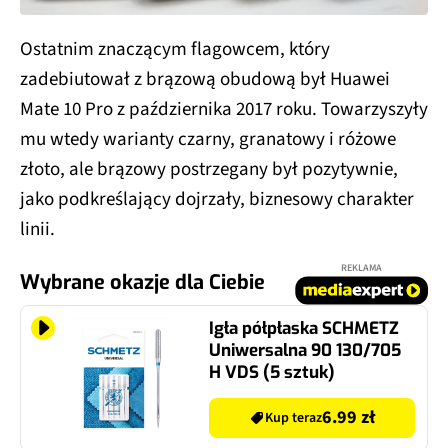
Ostatnim znaczącym flagowcem, który
zadebiutował z brązową obudową był Huawei
Mate 10 Pro z października 2017 roku. Towarzyszyły
mu wtedy warianty czarny, granatowy i różowe
złoto, ale brązowy postrzegany był pozytywnie,
jako podkreślający dojrzały, biznesowy charakter
linii.
REKLAMA
Wybrane okazje dla Ciebie
Igła półpłaska SCHMETZ
Uniwersalna 90 130/705
H VDS (5 sztuk)
6.99 zł
Kup teraz