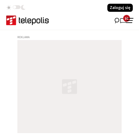
Zaloguj się
16