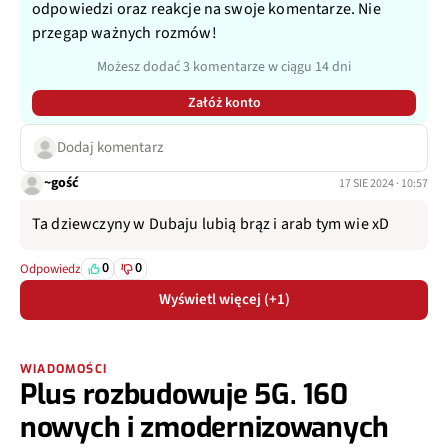
odpowiedzi oraz reakcje na swoje komentarze. Nie
przegap ważnych rozmów!
Możesz dodać 3 komentarze w ciągu 14 dni
Załóż konto
Dodaj komentarz
~gość
17 SIE 2024 · 10:57
Ta dziewczyny w Dubaju lubią brąz i arab tym wie xD
0
0
Odpowiedz
Wyświetl więcej (+1)
WIADOMOŚCI
Plus rozbudowuje 5G. 160
nowych i zmodernizowanych