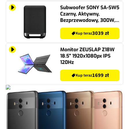
Subwoofer SONY SA-SW5
Czarny, Aktywny,
Bezprzewodowy, 300W,
Typ Bass Reflex, 7"
Przetwornik,
3039 zł
Kup teraz
Kompatybilny z
Soundbarami Sony
Monitor ZEUSLAP Z18W
18.5" 1920x1080px IPS
120Hz
1699 zł
Kup teraz