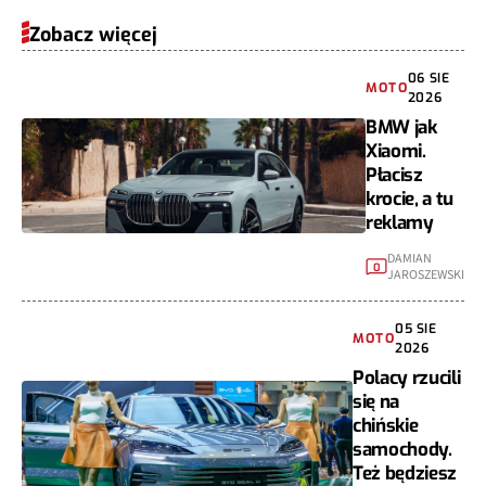
Zobacz więcej
06 SIE
MOTO
2026
BMW jak
Xiaomi.
Płacisz
krocie, a tu
reklamy
DAMIAN
0
JAROSZEWSKI
05 SIE
MOTO
2026
Polacy rzucili
się na
chińskie
samochody.
Też będziesz