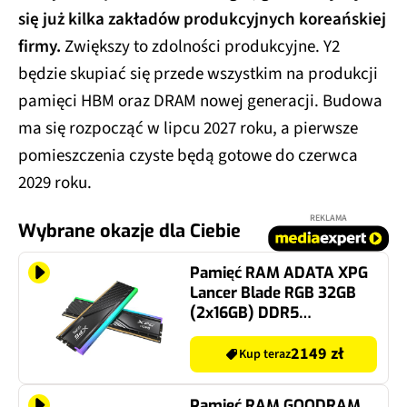
się już kilka zakładów produkcyjnych koreańskiej
firmy.
Zwiększy to zdolności produkcyjne. Y2
będzie skupiać się przede wszystkim na produkcji
pamięci HBM oraz DRAM nowej generacji. Budowa
ma się rozpocząć w lipcu 2027 roku, a pierwsze
pomieszczenia czyste będą gotowe do czerwca
2029 roku.
REKLAMA
Wybrane okazje dla Ciebie
Pamięć RAM ADATA XPG
Lancer Blade RGB 32GB
(2x16GB) DDR5
6000MT/s CL36
2149 zł
Kup teraz
Pamięć RAM GOODRAM