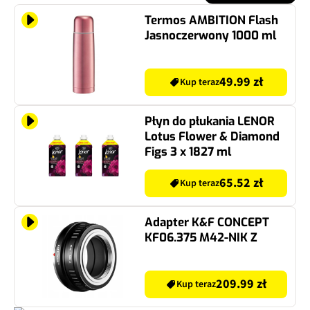
Termos AMBITION Flash
Jasnoczerwony 1000 ml
49.99 zł
Kup teraz
Płyn do płukania LENOR
Lotus Flower & Diamond
Figs 3 x 1827 ml
65.52 zł
Kup teraz
Adapter K&F CONCEPT
KF06.375 M42-NIK Z
209.99 zł
Kup teraz