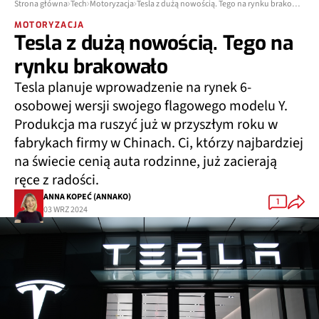
Strona główna
Tech
Motoryzacja
Tesla z dużą nowością. Tego na rynku brakowało
MOTORYZACJA
Tesla z dużą nowością. Tego na
rynku brakowało
Tesla planuje wprowadzenie na rynek 6-
osobowej wersji swojego flagowego modelu Y.
Produkcja ma ruszyć już w przyszłym roku w
fabrykach firmy w Chinach. Ci, którzy najbardziej
na świecie cenią auta rodzinne, już zacierają
ręce z radości.
ANNA KOPEĆ (ANNAKO)
1
03 WRZ 2024