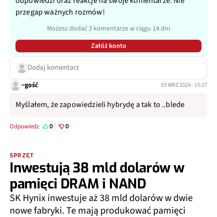
odpowiedzi oraz reakcje na swoje komentarze. Nie
przegap ważnych rozmów!
Możesz dodać 3 komentarze w ciągu 14 dni
Załóż konto
Dodaj komentarz
~gość
03 WRZ 2024 · 15:17
Myślałem, że zapowiedzieli hybrydę a tak to ..blede
0
0
Odpowiedz
SPRZĘT
Inwestują 38 mld dolarów w
pamięci DRAM i NAND
SK Hynix inwestuje aż 38 mld dolarów w dwie
nowe fabryki. Te mają produkować pamięci