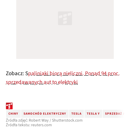
Zobacz: S
paliniaki biorą nieliczni. Ponad 94 proc.
sprzedawanych aut to elektryki
CHINY
SAMOCHÓD ELEKTRYCZNY
TESLA
TESLA Y
SPRZEDAŻ AUT
Źródła zdjęć: Robert Way / Shutterstock.com
Źródła tekstu: reuters.com