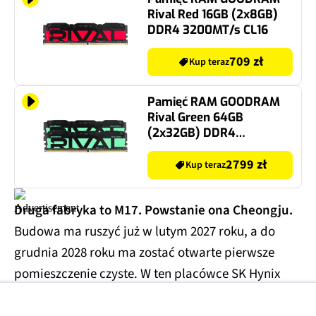
Rival Red 16GB (2x8GB)
DDR4 3200MT/s CL16
709 zł
Kup teraz
Pamięć RAM GOODRAM
Rival Green 64GB
(2x32GB) DDR4
3200MT/s CL18
2799 zł
Kup teraz
Druga fabryka to M17. Powstanie ona Cheongju.
Budowa ma ruszyć już w lutym 2027 roku, a do
grudnia 2028 roku ma zostać otwarte pierwsze
pomieszczenie czyste. W ten placówce SK Hynix
będzie produkować pamięci NAND, czyli