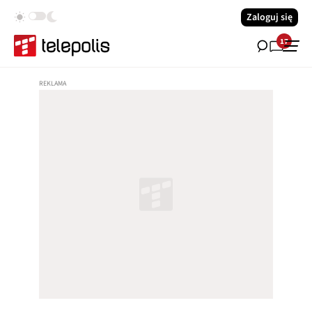
Zaloguj się
17