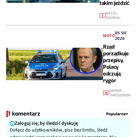
takim jeździć
MACIEJ
3
SIKORSKI
05 SIE
MOTO
2026
Rząd
porządkuje
przepisy.
Polacy
odczują
rygor
DAMIAN
10
JAROSZEWSKI
1 komentarz
Popularne
Zaloguj się, by śledzić dyskuję
Dołącz do użytkowników, pisz bez limitu, śledź