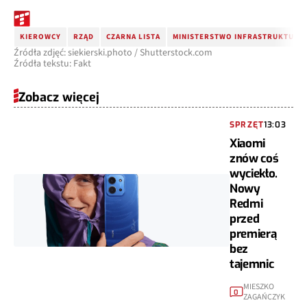
KIEROWCY
RZĄD
CZARNA LISTA
MINISTERSTWO INFRASTRUKTURY
Źródła zdjęć: siekierski.photo / Shutterstock.com
Źródła tekstu: Fakt
Zobacz więcej
SPRZĘT
13:03
Xiaomi
znów coś
wyciekło.
Nowy
Redmi
przed
premierą
bez
tajemnic
MIESZKO
0
ZAGAŃCZYK