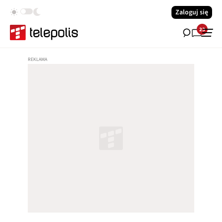
Zaloguj się
23