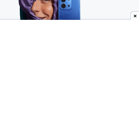
Dodaj do ulubionych źródeł w Google
Wygląda na to, że znów doszło do
przedwczesnego wycieku
i kolejna nowość Xiaomi
ujrzała światło dzienne trochę szybciej, niż
planował producent. Niedawno nasza polska sieć
RTV Euro AGD
jeszcze przed globalną premierą
ujawniła
najważniejsze szczegóły Redmi 17 4G, a
teraz doszło do podobnej sytuacji, ale w