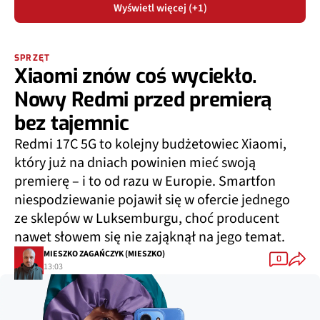
Wyświetl więcej (+1)
SPRZĘT
Xiaomi znów coś wyciekło.
Nowy Redmi przed premierą
bez tajemnic
Redmi 17C 5G to kolejny budżetowiec Xiaomi,
który już na dniach powinien mieć swoją
premierę – i to od razu w Europie. Smartfon
niespodziewanie pojawił się w ofercie jednego
ze sklepów w Luksemburgu, choć producent
nawet słowem się nie zająknął na jego temat.
MIESZKO ZAGAŃCZYK (MIESZKO)
0
13:03