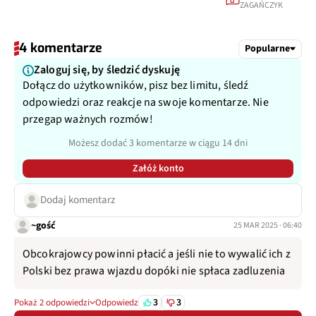
0
ZAGAŃCZYK
4 komentarze
Popularne
Zaloguj się, by śledzić dyskuję
Dołącz do użytkowników, pisz bez limitu, śledź
odpowiedzi oraz reakcje na swoje komentarze. Nie
przegap ważnych rozmów!
Możesz dodać 3 komentarze w ciągu 14 dni
Załóż konto
Dodaj komentarz
~gość
25 MAR 2025 · 06:40
Obcokrajowcy powinni płacić a jeśli nie to wywalić ich z
Polski bez prawa wjazdu dopóki nie spłaca zadluzenia
3
3
Pokaż 2 odpowiedzi
Odpowiedz