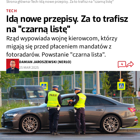
Strona główna
Tech
Idą nowe przepisy. Za to trafisz na "czarną listę"
TECH
Idą nowe przepisy. Za to trafisz
na "czarną listę"
Rząd wypowiada wojnę kierowcom, którzy
migają się przed płaceniem mandatów z
fotoradarów. Powstanie "czarna lista".
DAMIAN JAROSZEWSKI (NER1O)
4
25 MAR 2025