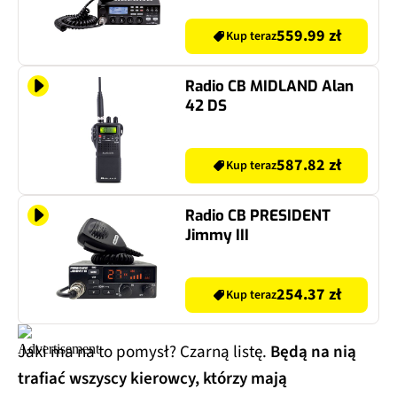
559.99 zł
Kup teraz
Radio CB MIDLAND Alan
42 DS
587.82 zł
Kup teraz
Radio CB PRESIDENT
Jimmy III
254.37 zł
Kup teraz
Jaki ma na to pomysł? Czarną listę.
Będą na nią
trafiać wszyscy kierowcy, którzy mają