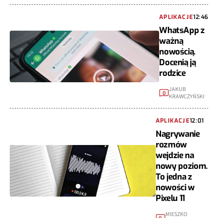
APLIKACJE
12:46
WhatsApp z
ważną
nowością.
Docenią ją
rodzice
JAKUB
0
KRAWCZYŃSKI
APLIKACJE
12:01
Nagrywanie
rozmów
wejdzie na
nowy poziom.
To jedna z
nowości w
Pixelu 11
MIESZKO