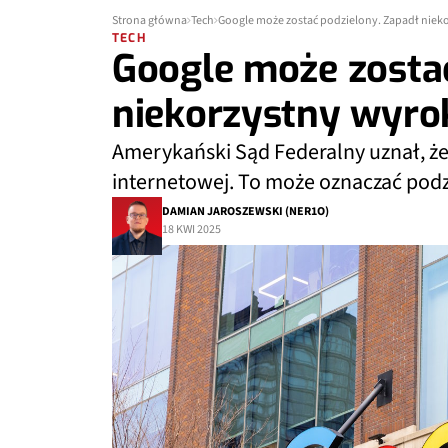
Strona główna
Tech
Google może zostać podzielony. Zapadł niek
TECH
Google może zostać
niekorzystny wyro
Amerykański Sąd Federalny uznał, że
internetowej. To może oznaczać podz
DAMIAN JAROSZEWSKI (NER1O)
18 KWI 2025