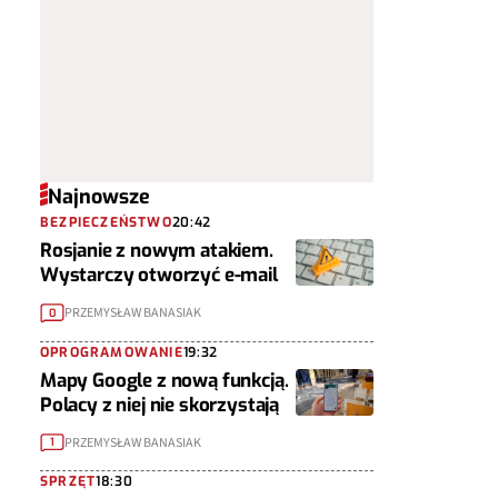
Najnowsze
BEZPIECZEŃSTWO
20:42
Rosjanie z nowym atakiem.
Wystarczy otworzyć e-mail
PRZEMYSŁAW BANASIAK
0
OPROGRAMOWANIE
19:32
Mapy Google z nową funkcją.
Polacy z niej nie skorzystają
PRZEMYSŁAW BANASIAK
1
SPRZĘT
18:30