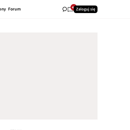
40
ony
Forum
Zaloguj się