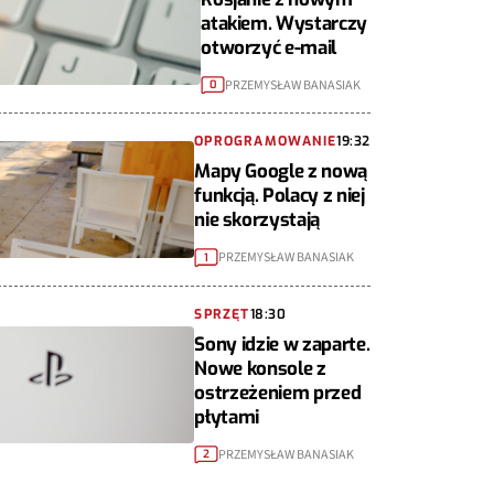
atakiem. Wystarczy
otworzyć e-mail
PRZEMYSŁAW BANASIAK
0
OPROGRAMOWANIE
19:32
Mapy Google z nową
funkcją. Polacy z niej
nie skorzystają
PRZEMYSŁAW BANASIAK
1
SPRZĘT
18:30
Sony idzie w zaparte.
Nowe konsole z
ostrzeżeniem przed
płytami
PRZEMYSŁAW BANASIAK
2