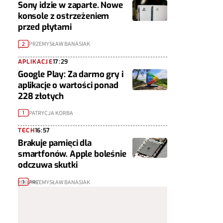
Sony idzie w zaparte. Nowe
konsole z ostrzeżeniem
przed płytami
PRZEMYSŁAW BANASIAK
2
APLIKACJE
17:29
Google Play: Za darmo gry i
aplikacje o wartości ponad
228 złotych
PATRYCJA KORBA
1
TECH
16:57
Brakuje pamięci dla
smartfonów. Apple boleśnie
odczuwa skutki
PRZEMYSŁAW BANASIAK
1