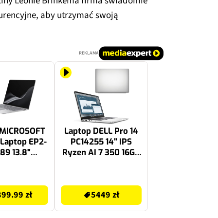
ziny Leonie Brinkema firma świadomie
rencyjne, aby utrzymać swoją
REKLAMA
 MICROSOFT
Laptop DELL Pro 14
 Laptop EP2-
PC14255 14" IPS
89 13.8"
Ryzen AI 7 350 16GB
gon X2 Plus
RAM 512GB SSD
RAM 512GB
Windows 11
5449 zł
indows 11
Professional,
99.99 zł
5449 zł
Home
Funkcje AI