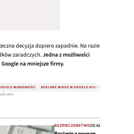
teczna decyzja dopiero zapadnie. Na razie
odków zaradczych.
Jedna z możliwości
Google na mniejsze firmy.
GOOGLE WIADOMOŚCI
REKLAMY WIDEO W GOOGLE DISCOVER
REKLAMY W 
tock.com
BEZPIECZEŃSTWO
20:42
Rosjanie z nowym