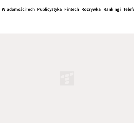
Wiadomości
Tech
Publicystyka
Fintech
Rozrywka
Rankingi
Telef