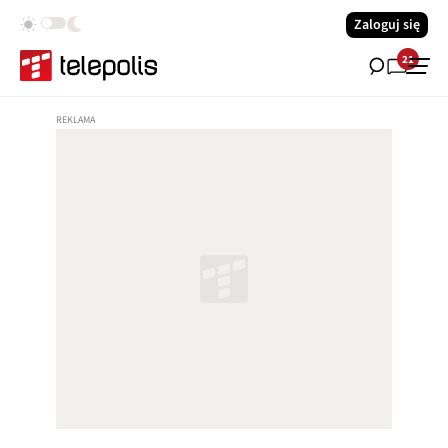
Zaloguj się
21