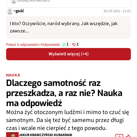
Dodaj komentarz
~gość
30 LIP 2021 · 21:01
I kto? Oczywiście, naród wybrany. Jak wszędzie, jak
zawsze...
1
2
Pokaż 6 odpowiedzi
Odpowiedz
Wyświetl więcej (+4)
NAUKA
Dlaczego samotność raz
przeszkadza, a raz nie? Nauka
ma odpowiedź
Można żyć otoczonym ludźmi i mimo to czuć się
samotnym. Da się też być samemu przez długi
czas i wcale nie cierpieć z tego powodu.
JAKUB KRAWCZYŃSKI KUBAKRAW