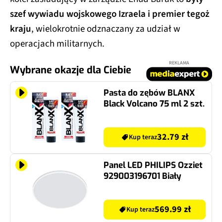
szef wywiadu wojskowego Izraela i premier tegoż
kraju
, wielokrotnie odznaczany za udział w
operacjach militarnych.
REKLAMA
Wybrane okazje dla Ciebie
Pasta do zębów BLANX
Black Volcano 75 ml 2 szt.
32.79 zł
Kup teraz
Panel LED PHILIPS Ozziet
929003196701 Biały
569.99 zł
Kup teraz