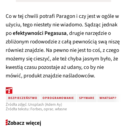
Co w tej chwili potrafi Paragon i czy jest w ogóle w
użyciu, tego niestety nie wiadomo. Sądząc jednak
po
efektywności Pegasusa
, drugie narzędzie o
zbliżonym rodowodzie z całą pewnością swą niszę
również znajdzie. Na pewno nie jest to coś, z czego
możemy się cieszyć, ale też chyba jasnym było, że
kwestią czasu pozostaje aż udany, co by nie
mówić, produkt znajdzie naśladowców.
BEZPIECZEŃSTWO
OPROGRAMOWANIE
SPYWARE
WHATSAPP
PE
Źródła zdjęć: Unsplash (Adem Ay)
Źródła tekstu: Forbes, oprac. własne
Zobacz więcej