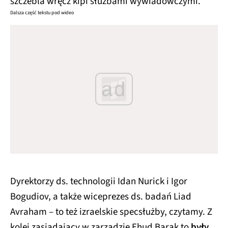
szczebla wręcz kipi służbami wywiadowczymi.
Dalsza część tekstu pod wideo
ad
Dyrektorzy ds. technologii Idan Nurick i Igor
Bogudiov, a także wiceprezes ds. badań Liad
Avraham – to też izraelskie specsłużby, czytamy. Z
kolei zasiadający w zarządzie Ehud Barak to
były