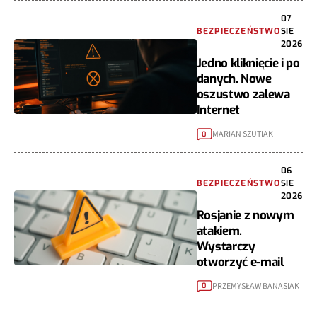
07
BEZPIECZEŃSTWO
SIE
2026
Jedno kliknięcie i po
danych. Nowe
oszustwo zalewa
Internet
MARIAN SZUTIAK
0
06
BEZPIECZEŃSTWO
SIE
2026
Rosjanie z nowym
atakiem.
Wystarczy
otworzyć e-mail
PRZEMYSŁAW BANASIAK
0