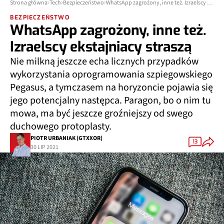
Strona główna
Tech
Bezpieczeństwo
WhatsApp zagrożony, inne też. Izraelscy ekstajniacy straszą
BEZPIECZEŃSTWO
WhatsApp zagrożony, inne też.
Izraelscy ekstajniacy straszą
Nie milkną jeszcze echa licznych przypadków
wykorzystania oprogramowania szpiegowskiego
Pegasus, a tymczasem na horyzoncie pojawia się
jego potencjalny następca. Paragon, bo o nim tu
mowa, ma być jeszcze groźniejszy od swego
duchowego protoplasty.
PIOTR URBANIAK (GTXXOR)
13
30 LIP 2021