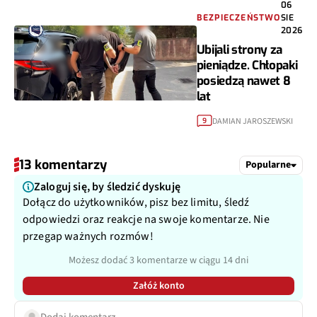
06
BEZPIECZEŃSTWO
SIE
2026
Ubijali strony za
pieniądze. Chłopaki
posiedzą nawet 8
lat
DAMIAN JAROSZEWSKI
9
13 komentarzy
Popularne
Zaloguj się, by śledzić dyskuję
Dołącz do użytkowników, pisz bez limitu, śledź
odpowiedzi oraz reakcje na swoje komentarze. Nie
przegap ważnych rozmów!
Możesz dodać 3 komentarze w ciągu 14 dni
Załóż konto