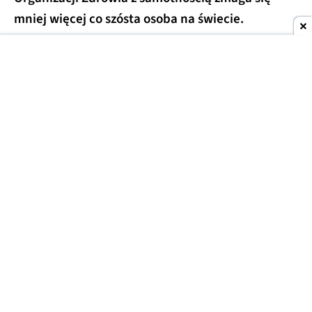
mniej więcej co szósta osoba na świecie.
To dwa różne zjawiska, choć często się je myli.
Samotność to przykre uczucie, które pojawia się,