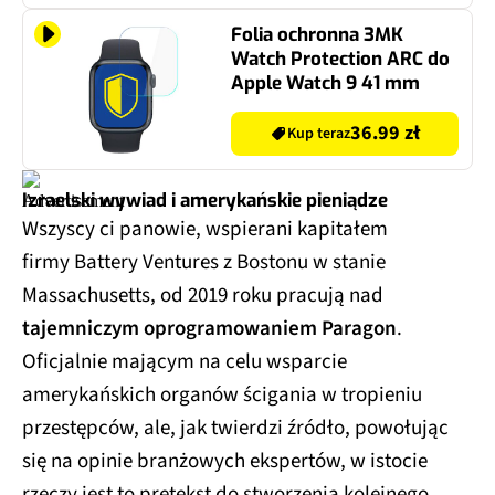
Folia ochronna 3MK
Watch Protection ARC do
Apple Watch 9 41 mm
36.99 zł
Kup teraz
Izraelski wywiad i amerykańskie pieniądze
Wszyscy ci panowie, wspierani kapitałem
firmy Battery Ventures z Bostonu w stanie
Massachusetts, od 2019 roku pracują nad
tajemniczym oprogramowaniem Paragon
.
Oficjalnie mającym na celu wsparcie
amerykańskich organów ścigania w tropieniu
przestępców, ale, jak twierdzi źródło, powołując
się na opinie branżowych ekspertów, w istocie
rzeczy jest to pretekst do stworzenia kolejnego