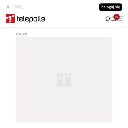
Zaloguj się
39