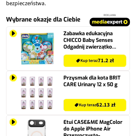
bezpieczeństwa.
REKLAMA
Wybrane okazje dla Ciebie
Zabawka edukacyjna
CHICCO Baby Senses
Odgadnij zwierzątko
10602000000
71.2 zł
Kup teraz
Przysmak dla kota BRIT
CARE Urinary 12 x 50 g
62.13 zł
Kup teraz
Etui CASE&ME MagColor
do Apple iPhone Air
Przezroczysto-