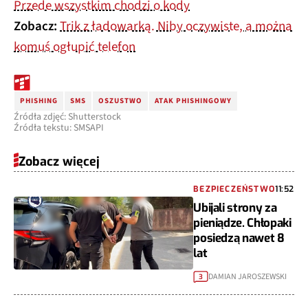
Przede wszystkim chodzi o kody
Zobacz:
Trik z ładowarką. Niby oczywiste, a można
komuś ogłupić telefon
PHISHING
SMS
OSZUSTWO
ATAK PHISHINGOWY
Źródła zdjęć: Shutterstock
Źródła tekstu: SMSAPI
Zobacz więcej
BEZPIECZEŃSTWO
11:52
Ubijali strony za
pieniądze. Chłopaki
posiedzą nawet 8
lat
DAMIAN JAROSZEWSKI
3