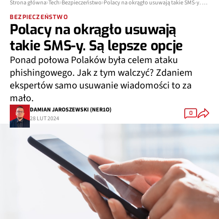
Strona główna
Tech
Bezpieczeństwo
Polacy na okrągło usuwają takie SMS-y. Są lepsze opcje
BEZPIECZEŃSTWO
Polacy na okrągło usuwają
takie SMS-y. Są lepsze opcje
Ponad połowa Polaków była celem ataku
phishingowego. Jak z tym walczyć? Zdaniem
ekspertów samo usuwanie wiadomości to za
mało.
DAMIAN JAROSZEWSKI (NER1O)
0
28 LUT 2024