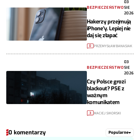
03
BEZPIECZEŃSTWO
SIE
2026
Hakerzy przejmują
iPhone'y. Lepiej nie
daj się złapać
PRZEMYSŁAW BANASIAK
0
03
BEZPIECZEŃSTWO
SIE
2026
Czy Polsce grozi
blackout? PSE z
ważnym
komunikatem
MACIEJ SIKORSKI
3
0 komentarzy
Popularne