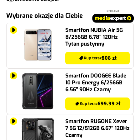
REKLAMA
Wybrane okazje dla Ciebie
Smartfon NUBIA Air 5G
8/256GB 6.78" 120Hz
Tytan pustynny
808 zł
Kup teraz
Smartfon DOOGEE Blade
10 Pro Energy 6/256GB
6.56" 90Hz Czarny
699.99 zł
Kup teraz
Smartfon RUGONE Xever
7 5G 12/512GB 6.67" 120Hz
Czarny