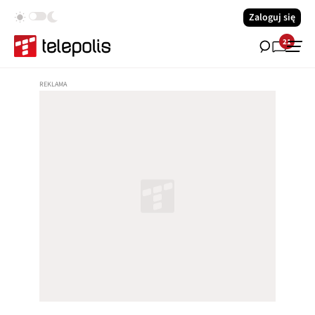
Zaloguj się
21