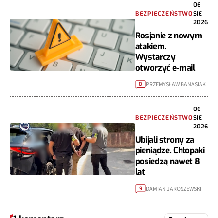
06
BEZPIECZEŃSTWO
SIE
2026
Rosjanie z nowym
atakiem.
Wystarczy
otworzyć e-mail
PRZEMYSŁAW BANASIAK
0
06
BEZPIECZEŃSTWO
SIE
2026
Ubijali strony za
pieniądze. Chłopaki
posiedzą nawet 8
lat
DAMIAN JAROSZEWSKI
9