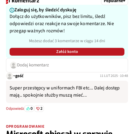
1 komentarz
Popularne
Zaloguj się, by śledzić dyskuję
Dołącz do użytkowników, pisz bez limitu, śledź
odpowiedzi oraz reakcje na swoje komentarze. Nie
przegap ważnych rozmów!
Możesz dodać 3 komentarze w ciągu 14 dni
Załóż konto
Dodaj komentarz
~gość
11 LUT 2025 · 10:48
Super przestępcy w uniformach FBI etc... Dalej dostęp
mają.. spokojnie służby muszą mieć...
0
2
Odpowiedz
OPROGRAMOWANIE