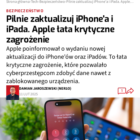
Strona główna
Tech
Bezpieczeństwo
Pilnie zaktualizuj iPhone'a i iPada. Apple łata krytyczne zagrożenie
BEZPIECZEŃSTWO
Pilnie zaktualizuj iPhone'a i
iPada. Apple łata krytyczne
zagrożenie
Apple poinformował o wydaniu nowej
aktualizacji do iPhone'ów oraz iPadów. To łata
krytyczne zagrożenie, które pozwalało
cyberprzestępcom zdobyć dane nawet z
zablokowanego urządzenia.
DAMIAN JAROSZEWSKI (NER1O)
1
11 LUT 2025