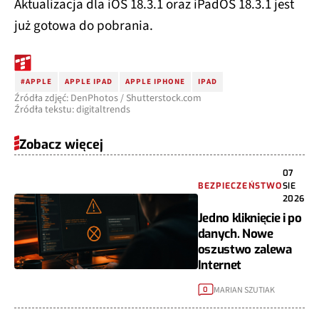
Aktualizacja dla iOS 18.3.1 oraz iPadOS 18.3.1 jest
już gotowa do pobrania.
#APPLE
APPLE IPAD
APPLE IPHONE
IPAD
Źródła zdjęć: DenPhotos / Shutterstock.com
Źródła tekstu: digitaltrends
Zobacz więcej
07
BEZPIECZEŃSTWO
SIE
2026
Jedno kliknięcie i po
danych. Nowe
oszustwo zalewa
Internet
MARIAN SZUTIAK
0