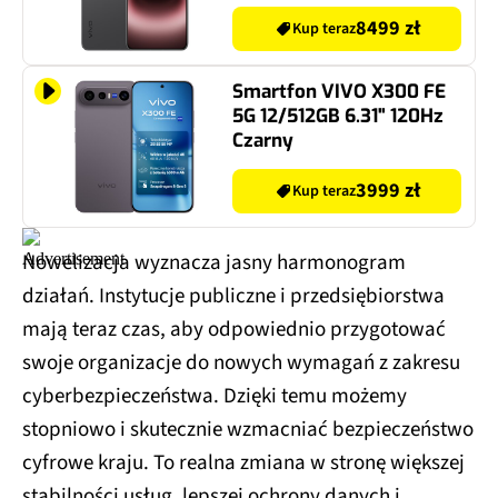
8499 zł
Kup teraz
Smartfon VIVO X300 FE
5G 12/512GB 6.31" 120Hz
Czarny
3999 zł
Kup teraz
Nowelizacja wyznacza jasny harmonogram
działań. Instytucje publiczne i przedsiębiorstwa
mają teraz czas, aby odpowiednio przygotować
swoje organizacje do nowych wymagań z zakresu
cyberbezpieczeństwa. Dzięki temu możemy
stopniowo i skutecznie wzmacniać bezpieczeństwo
cyfrowe kraju. To realna zmiana w stronę większej
stabilności usług, lepszej ochrony danych i