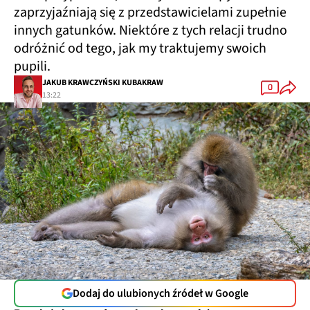
zaprzyjaźniają się z przedstawicielami zupełnie
innych gatunków. Niektóre z tych relacji trudno
odróżnić od tego, jak my traktujemy swoich
pupili.
JAKUB KRAWCZYŃSKI KUBAKRAW
0
13:22
Dodaj do ulubionych źródeł w Google