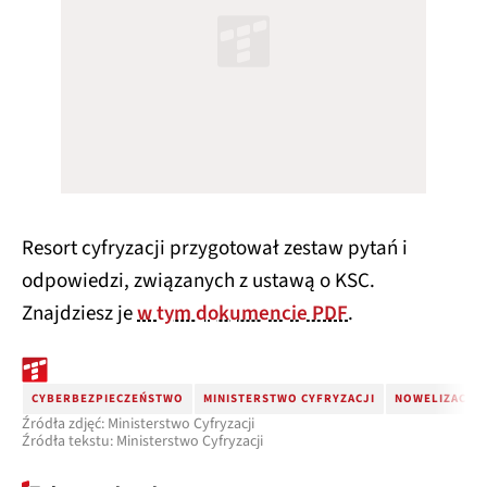
Resort cyfryzacji przygotował zestaw pytań i
odpowiedzi, związanych z ustawą o KSC.
Znajdziesz je
w tym dokumencie PDF
.
CYBERBEZPIECZEŃSTWO
MINISTERSTWO CYFRYZACJI
NOWELIZACJA 
Źródła zdjęć: Ministerstwo Cyfryzacji
Źródła tekstu: Ministerstwo Cyfryzacji