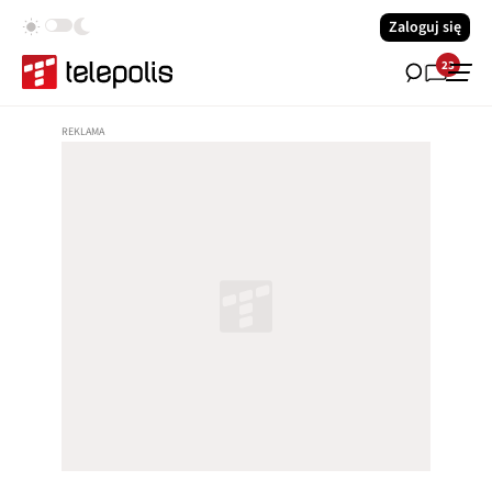
Zaloguj się
23