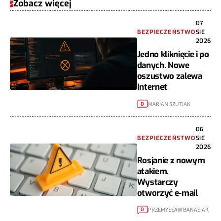
Zobacz więcej
07
BEZPIECZEŃSTWO
SIE
2026
Jedno kliknięcie i po
danych. Nowe
oszustwo zalewa
Internet
MARIAN SZUTIAK
0
06
BEZPIECZEŃSTWO
SIE
2026
Rosjanie z nowym
atakiem.
Wystarczy
otworzyć e-mail
PRZEMYSŁAW BANASIAK
0