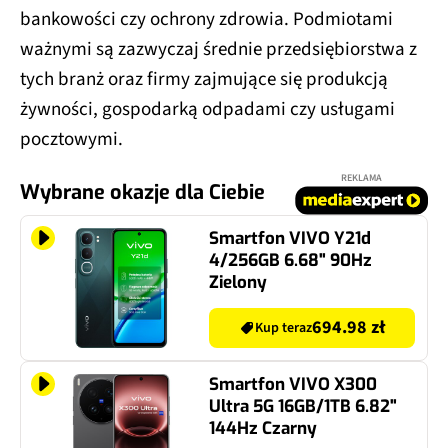
bankowości czy ochrony zdrowia. Podmiotami
ważnymi są zazwyczaj średnie przedsiębiorstwa z
tych branż oraz firmy zajmujące się produkcją
żywności, gospodarką odpadami czy usługami
pocztowymi.
REKLAMA
Wybrane okazje dla Ciebie
Smartfon VIVO Y21d
4/256GB 6.68" 90Hz
Zielony
694.98 zł
Kup teraz
Smartfon VIVO X300
Ultra 5G 16GB/1TB 6.82"
144Hz Czarny