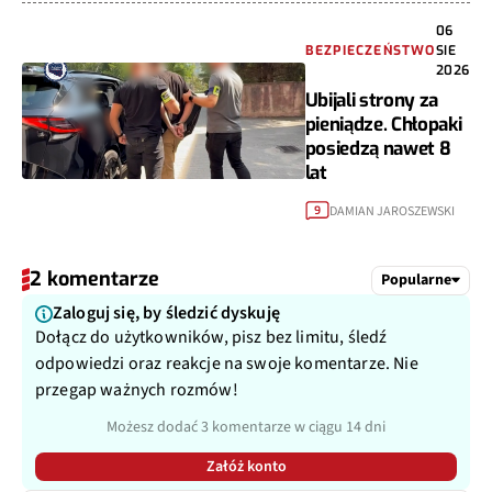
06
BEZPIECZEŃSTWO
SIE
2026
Ubijali strony za
pieniądze. Chłopaki
posiedzą nawet 8
lat
DAMIAN JAROSZEWSKI
9
2 komentarze
Popularne
Zaloguj się, by śledzić dyskuję
Dołącz do użytkowników, pisz bez limitu, śledź
odpowiedzi oraz reakcje na swoje komentarze. Nie
przegap ważnych rozmów!
Możesz dodać 3 komentarze w ciągu 14 dni
Załóż konto