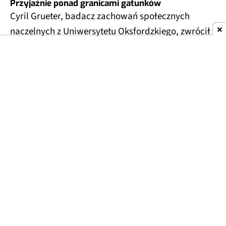
Przyjaźnie ponad granicami gatunków
Cyril Grueter, badacz zachowań społecznych
naczelnych z Uniwersytetu Oksfordzkiego, zwrócił
na to uwagę w zoo w Szanghaju. Gibbon białolicy
trzymał w rękach mysz, która wpełzła do jego
wybiegu, i głaskał ją zamiast przegonić.