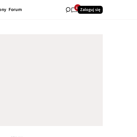
16
ony
Forum
Zaloguj się