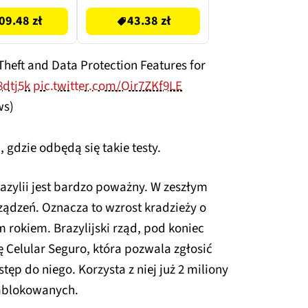
09.48 zł
43.38 zł
heft and Data Protection Features for
8dtj5k
pic.twitter.com/Oir7ZKf9LE
ws)
 gdzie odbędą się takie testy.
azylii jest bardzo poważny. W zeszłym
ządzeń. Oznacza to wzrost kradzieży o
rokiem. Brazylijski rząd, pod koniec
ę Celular Seguro, która pozwala zgłosić
tęp do niego. Korzysta z niej już 2 miliony
zablokowanych.