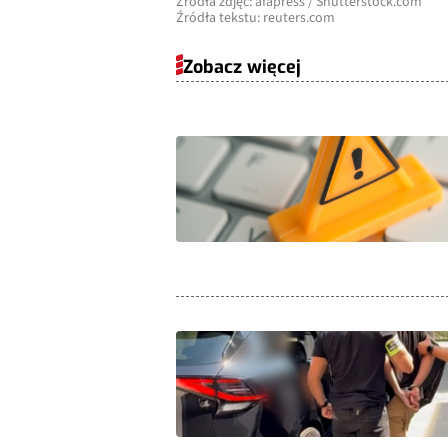
Źródła zdjęć: afapress / Shutterstock.com
Źródła tekstu: reuters.com
Zobacz więcej