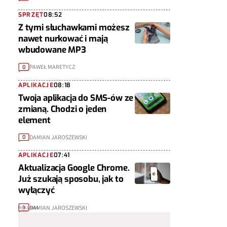
SPRZĘT
08:52
Z tymi słuchawkami możesz
nawet nurkować i mają
wbudowane MP3
PAWEŁ MARETYCZ
0
APLIKACJE
08:18
Twoja aplikacja do SMS-ów ze
zmianą. Chodzi o jeden
element
DAMIAN JAROSZEWSKI
0
APLIKACJE
07:41
Aktualizacja Google Chrome.
Już szukają sposobu, jak to
wyłączyć
DAMIAN JAROSZEWSKI
1