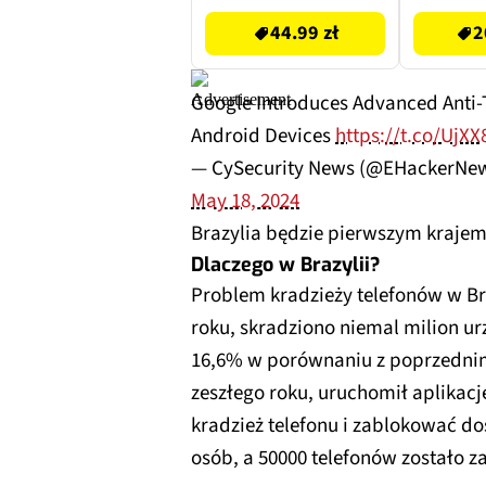
44.99 zł
2
Google Introduces Advanced Anti-T
Android Devices
https://t.co/UjXX
— CySecurity News (@EHackerNe
May 18, 2024
Brazylia będzie pierwszym krajem,
Dlaczego w Brazylii?
Problem kradzieży telefonów w Br
roku, skradziono niemal milion ur
16,6% w porównaniu z poprzednim 
zeszłego roku, uruchomił aplikacj
kradzież telefonu i zablokować dos
osób, a 50000 telefonów zostało 