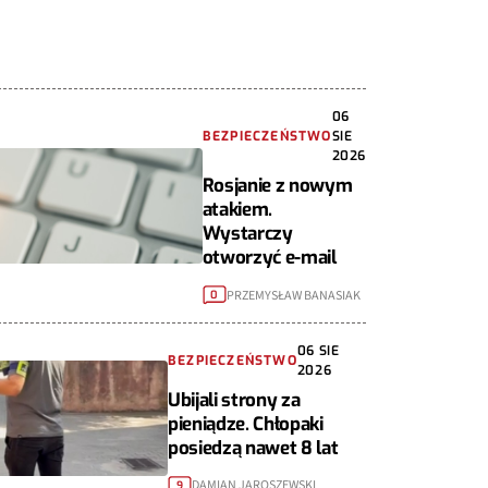
06
BEZPIECZEŃSTWO
SIE
2026
Rosjanie z nowym
atakiem.
Wystarczy
otworzyć e-mail
PRZEMYSŁAW BANASIAK
0
06 SIE
BEZPIECZEŃSTWO
2026
Ubijali strony za
pieniądze. Chłopaki
posiedzą nawet 8 lat
DAMIAN JAROSZEWSKI
9