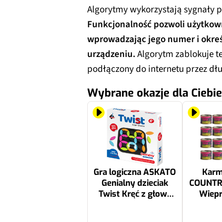
Algorytmy wykorzystają sygnały po
Funkcjonalność pozwoli użytkow
wprowadzając jego numer i okreś
urządzeniu.
Algorytm zablokuje te
podłączony do internetu przez dłu
Wybrane okazje dla Ciebie
Gra logiczna ASKATO
Karm
Genialny dzieciak
COUNTR
Twist Kręć z głową
Wiepr
127651
szpinak
44.99 zł
209.48 zł