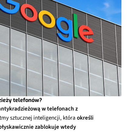
zieży telefonów?
antykradzieżową w telefonach z
tmy sztucznej inteligencji, która
określi
i błyskawicznie zablokuje wtedy