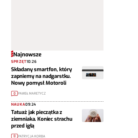
Najnowsze
SPRZĘT
10:26
Składany smartfon, który
zapniemy na nadgarstku.
Nowy pomysł Motoroli
PAWEŁ MARETYCZ
0
NAUKA
09:24
Tatuaż jak pieczątka z
ziemniaka. Koniec strachu
przed igłą
PATRYCJA KORBA
0