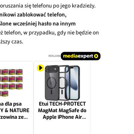
ruszania się telefonu po jego kradzieży.
nikowi zablokować telefon,
lone wcześniej hasło na innym
ż telefon, w przypadku, gdy nie będzie on
ższy czas.
REKLAMA
a dla psa
Etui TECH-PROTECT
Y & NATURE
MagMat MagSafe do
zowina ze
Apple iPhone Air
iem 18 x 410
Czarno-
g
przezroczysty
43.38 zł