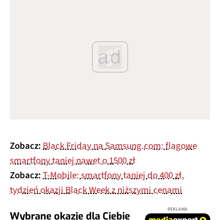
ad
Zobacz:
Black Friday na Samsung.com: flagowe
smartfony taniej nawet o 1500 zł
Zobacz:
T-Mobile: smartfony taniej do 400 zł,
tydzień okazji Black Week z niższymi cenami
REKLAMA
Wybrane okazje dla Ciebie