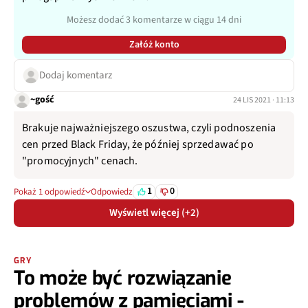
Możesz dodać 3 komentarze w ciągu 14 dni
Załóż konto
Dodaj komentarz
~gość
24 LIS 2021 · 11:13
Brakuje najważniejszego oszustwa, czyli podnoszenia
cen przed Black Friday, że później sprzedawać po
"promocyjnych" cenach.
1
0
Pokaż 1 odpowiedź
Odpowiedz
Wyświetl więcej (+2)
GRY
To może być rozwiązanie
problemów z pamięciami -