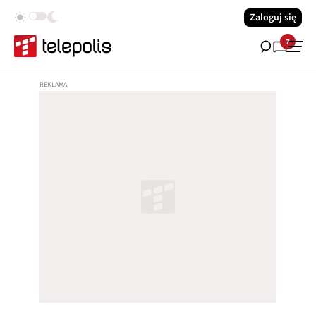
Zaloguj się
7