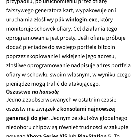
przypadku, po uruchomieniu przez ofiarę
fałszywego generatora kart, wypakowuje on i
uruchamia złośliwy plik
winlogin.exe
, który
monitoruje schowek ofiary. Cel działania tego
oprogramowania jest prosty. Jeśli ofiara próbuje
dodać pieniądze do swojego portfela bitcoin
poprzez skopiowanie i wklejenie jego adresu,
złośliwe oprogramowanie nadpisuje adres portfela
ofiary w schowku swoim własnym, w wyniku czego
pieniądze mogą trafić do atakującego.
Oszustwo
na konsolę
Jedno z zaobserwowanych w ostatnim czasie
oszustw ma związek z
konsolami najnowszej
generacji do gier
. Jednym ze skutków globalnego
niedoboru chipów są również trudności w zakupie
nowego
Xboxa Series X|S
lub
PlayStation 5
. To