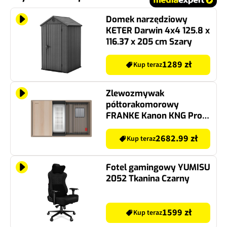
Domek narzędziowy
KETER Darwin 4x4 125.8 x
116.37 x 205 cm Szary
1289 zł
Kup teraz
Zlewozmywak
półtorakomorowy
FRANKE Kanon KNG Pro
160-46-21 125.0749.677
Cappuccino 46x76
2682.99 zł
Kup teraz
Fotel gamingowy YUMISU
2052 Tkanina Czarny
1599 zł
Kup teraz