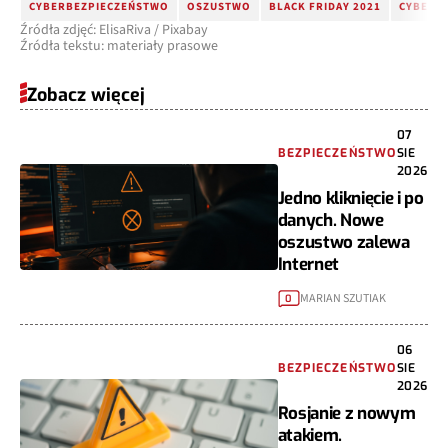
CYBERBEZPIECZEŃSTWO
OSZUSTWO
BLACK FRIDAY 2021
CYBER M
Źródła zdjęć: ElisaRiva / Pixabay
Źródła tekstu: materiały prasowe
Zobacz więcej
07
BEZPIECZEŃSTWO
SIE
2026
Jedno kliknięcie i po
danych. Nowe
oszustwo zalewa
Internet
MARIAN SZUTIAK
0
06
BEZPIECZEŃSTWO
SIE
2026
Rosjanie z nowym
atakiem.