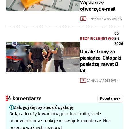
Wystarczy
otworzyć e-mail
PRZEMYSŁAW BANASIAK
0
06
BEZPIECZEŃSTWO
SIE
2026
Ubijali strony za
pieniądze. Chłopaki
posiedzą nawet 8
lat
DAMIAN JAROSZEWSKI
9
4 komentarze
Popularne
Zaloguj się, by śledzić dyskuję
Dołącz do użytkowników, pisz bez limitu, śledź
odpowiedzi oraz reakcje na swoje komentarze. Nie
przegap ważnych rozmów!