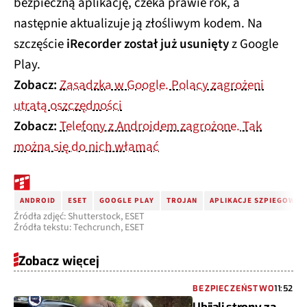
bezpieczną aplikację, czeka prawie rok, a
następnie aktualizuje ją złośliwym kodem. Na
szczęście
iRecorder został już usunięty
z Google
Play.
Zobacz:
Zasadzka w Google. Polacy zagrożeni
utratą oszczędności
Zobacz:
Telefony z Androidem zagrożone. Tak
można się do nich włamać
ANDROID
ESET
GOOGLE PLAY
TROJAN
APLIKACJE SZPIEGOWSK
Źródła zdjęć: Shutterstock, ESET
Źródła tekstu: Techcrunch, ESET
Zobacz więcej
BEZPIECZEŃSTWO
11:52