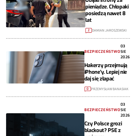
Ubijali strony za
pieniądze. Chłopaki
posiedzą nawet 8
lat
DAMIAN JAROSZEWSKI
2
03
BEZPIECZEŃSTWO
SIE
2026
Hakerzy przejmują
iPhone'y. Lepiej nie
daj się złapać
PRZEMYSŁAW BANASIAK
0
03
BEZPIECZEŃSTWO
SIE
2026
Czy Polsce grozi
blackout? PSE z