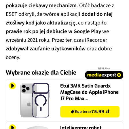
pokazuje ciekawy mechanizm
. Otóż badacze z
ESET odkryli, że twórca aplikacji
dodał do niej
złośliwy kod jako aktualizację
, co nastąpiło
prawie rok po jej debiucie w Google Play
we
wrześniu 2021 roku. Przez ten czas iRecorder
zdobywał zaufanie użytkowników
oraz dobre
oceny.
REKLAMA
Wybrane okazje dla Ciebie
Etui 3MK Satin Guardx
MagCase do Apple iPhone
17 Pro Max
Przezroczysto-fioletowy
75.99 zł
Kup teraz
Inteligentny robot