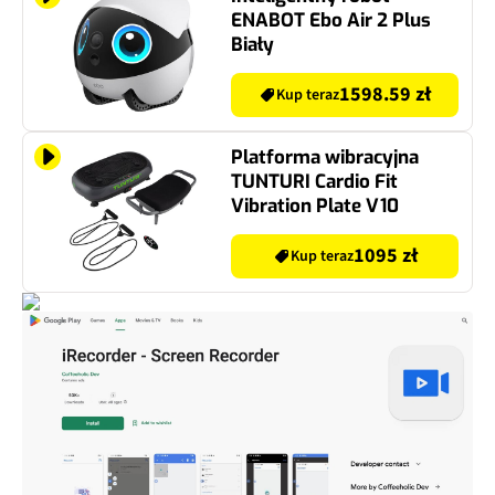
ENABOT Ebo Air 2 Plus
Biały
1598.59 zł
Kup teraz
Platforma wibracyjna
TUNTURI Cardio Fit
Vibration Plate V10
1095 zł
Kup teraz