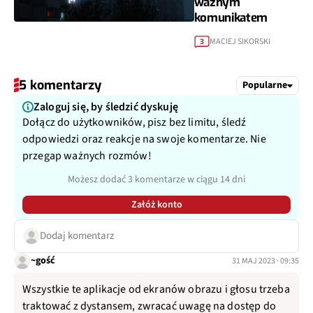
ważnym
komunikatem
MACIEJ SIKORSKI
3
5 komentarzy
Popularne
Zaloguj się, by śledzić dyskuję
Dołącz do użytkowników, pisz bez limitu, śledź
odpowiedzi oraz reakcje na swoje komentarze. Nie
przegap ważnych rozmów!
Możesz dodać 3 komentarze w ciągu 14 dni
Załóż konto
Dodaj komentarz
~gość
31 MAJ 2023 · 09:35
Wszystkie te aplikacje od ekranów obrazu i głosu trzeba
traktować z dystansem, zwracać uwagę na dostęp do