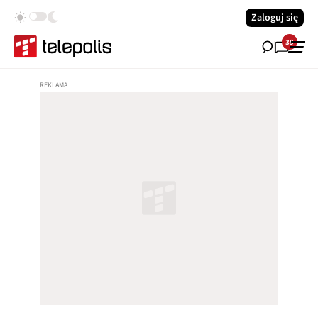
Zaloguj się
39