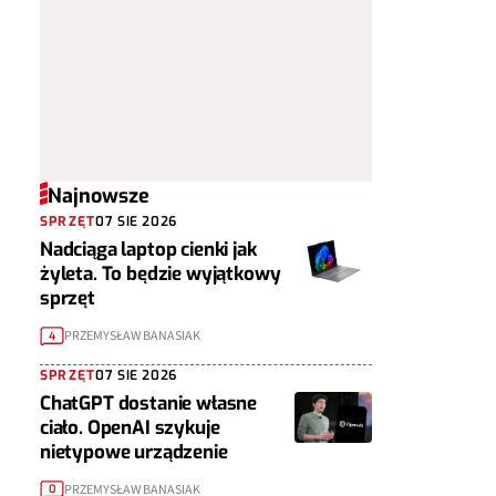
Najnowsze
SPRZĘT
07 SIE 2026
Nadciąga laptop cienki jak
żyleta. To będzie wyjątkowy
sprzęt
PRZEMYSŁAW BANASIAK
4
SPRZĘT
07 SIE 2026
ChatGPT dostanie własne
ciało. OpenAI szykuje
nietypowe urządzenie
PRZEMYSŁAW BANASIAK
0