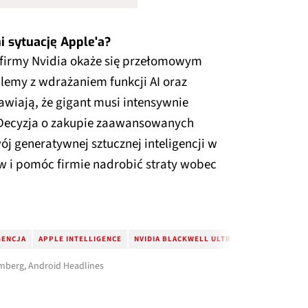
i sytuację Apple'a?
 firmy Nvidia okaże się przełomowym
lemy z wdrażaniem funkcji AI oraz
awiają, że gigant musi intensywnie
 Decyzja o zakupie zaawansowanych
j generatywnej sztucznej inteligencji w
w i pomóc firmie nadrobić straty wobec
GENCJA
APPLE INTELLIGENCE
NVIDIA BLACKWELL ULTRA
SERWERY AI
omberg, Android Headlines