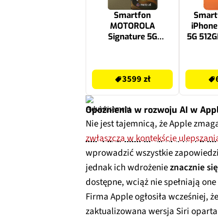
Smartfon
Smart
MOTOROLA
iPhone
Signature 5G
5G 512G
16/512GB 6.8" 165Hz
Ko
Oliwkowy
po
3599 zł
6998 zł
3599 zł
Opóźnienia w rozwoju AI w App
Nie jest tajemnicą, że Apple zmag
zwłaszcza w kontekście ulepszania
wprowadzić wszystkie zapowiedzia
jednak ich wdrożenie
znacznie si
dostępne, wciąż nie spełniają on
Firma Apple ogłosiła wcześniej, że
zaktualizowana wersja Siri oparta 