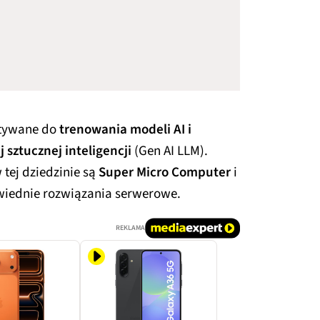
stywane do
trenowania modeli AI i
 sztucznej inteligencji
(Gen AI LLM).
tej dziedzinie są
Super Micro Computer
i
wiednie rozwiązania serwerowe.
REKLAMA