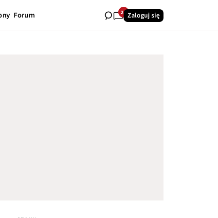
22
ony
Forum
Zaloguj się