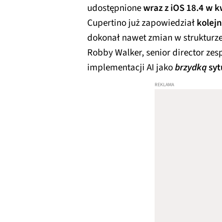
udostępnione
wraz z iOS 18.4 w k
Cupertino już zapowiedział
kolej
dokonał nawet zmian w strukturze
Robby Walker, senior director zesp
implementacji AI jako
brzydką
syt