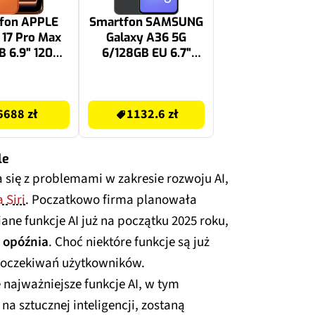
fon APPLE
Smartfon SAMSUNG
 17 Pro Max
Galaxy A36 5G
B 6.9" 120Hz
6/128GB EU 6.7"
smiczny
120Hz Czarny SM-
marańcz
A366
1132.6 zł
6688 zł
1132.6 zł
le
a się z problemami w zakresie rozwoju AI,
 Siri
. Poczatkowo firma planowała
ne funkcje AI już na początku 2025 roku,
ę opóźnia
. Choć niektóre funkcje są już
e oczekiwań użytkowników.
 najważniejsze funkcje AI, w tym
na sztucznej inteligencji, zostaną