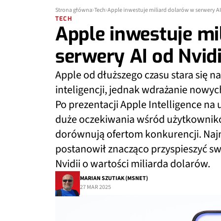
Strona główna
Tech
Apple inwestuje miliard dolarów w serwery AI 
TECH
Apple inwestuje mi
serwery AI od Nvidi
Apple od dłuższego czasu stara się na
inteligencji, jednak wdrażanie nowych
Po prezentacji Apple Intelligence n
duże oczekiwania wśród użytkownikó
dorównują ofertom konkurencji. Naj
postanowił znacząco przyspieszyć sw
Nvidii o wartości miliarda dolarów.
MARIAN SZUTIAK (MSNET)
27 MAR 2025