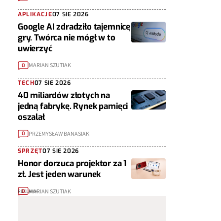
APLIKACJE
07 SIE 2026
Google AI zdradziło tajemnicę
gry. Twórca nie mógł w to
uwierzyć
MARIAN SZUTIAK
0
TECH
07 SIE 2026
40 miliardów złotych na
jedną fabrykę. Rynek pamięci
oszalał
PRZEMYSŁAW BANASIAK
0
SPRZĘT
07 SIE 2026
Honor dorzuca projektor za 1
zł. Jest jeden warunek
MARIAN SZUTIAK
0