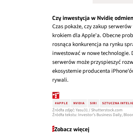
Czy inwestycja w Nvidię odmien
Czas pokaże, czy zakup serwerów
krokiem dla Apple'a. Obecne prob
rosnąca konkurencja na rynku spr
inwestować w nowe technologie.
serwerów może przyspieszyć rozwó
ekosystemie producenta iPhone'ó
rywali.
#APPLE
NVIDIA
SIRI
SZTUCZNA INTELI
Źródła zdjęć: Yasu31 / Shutterstock.com
Źródła tekstu: Investor’s Business Daily, Blo
Zobacz więcej