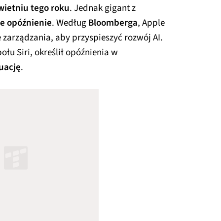
wietniu tego roku
. Jednak gigant z
ne opóźnienie
. Według
Bloomberga
, Apple
 zarządzania, aby przyspieszyć rozwój AI.
ołu Siri, określił opóźnienia w
uację
.