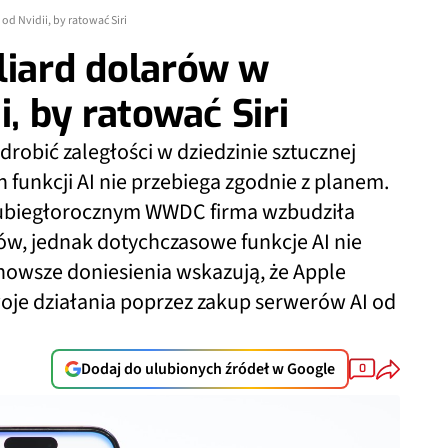
od Nvidii, by ratować Siri
liard dolarów w
i, by ratować Siri
drobić zaległości w dziedzinie sztucznej
 funkcji AI nie przebiega zgodnie z planem.
a ubiegłorocznym WWDC firma wzbudziła
w, jednak dotychczasowe funkcje AI nie
nowsze doniesienia wskazują, że Apple
oje działania poprzez zakup serwerów AI od
Dodaj do ulubionych źródeł w Google
0