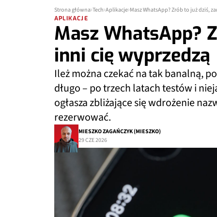
Strona główna
Tech
Aplikacje
Masz WhatsApp? Zrób to już dziś, za
APLIKACJE
Masz WhatsApp? Zró
inni cię wyprzedzą
Ileż można czekać na tak banalną, 
długo – po trzech latach testów i ni
ogłasza zbliżające się wdrożenie naz
rezerwować.
MIESZKO ZAGAŃCZYK (MIESZKO)
29 CZE 2026