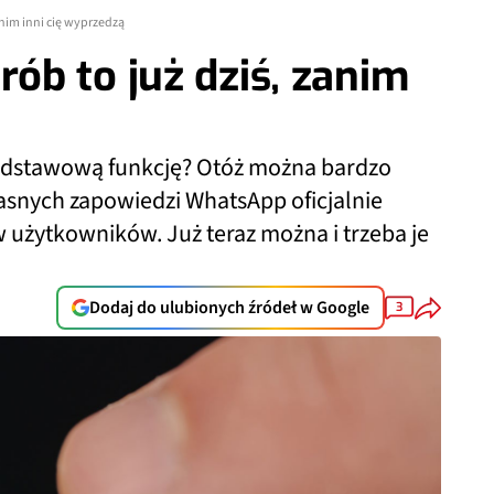
nim inni cię wyprzedzą
b to już dziś, zanim
podstawową funkcję? Otóż można bardzo
ejasnych zapowiedzi WhatsApp oficjalnie
w użytkowników. Już teraz można i trzeba je
Dodaj do ulubionych źródeł w Google
3