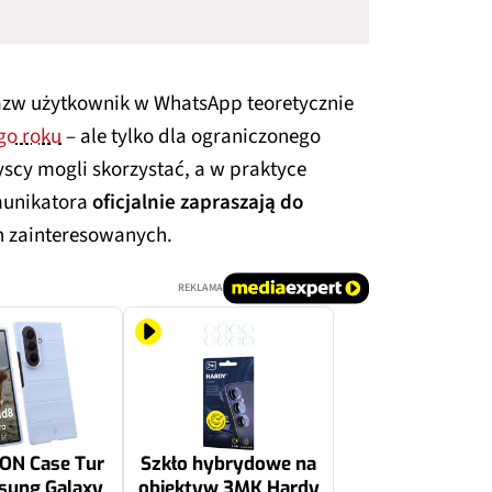
azw użytkownik w WhatsApp teoretycznie
go roku
– ale tylko dla ograniczonego
yscy mogli skorzystać, a w praktyce
munikatora
oficjalnie zapraszają do
h zainteresowanych.
REKLAMA
ZON Case Tur
Szkło hybrydowe na
sung Galaxy
obiektyw 3MK Hardy