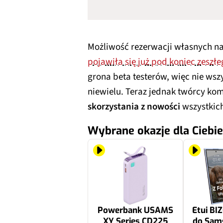
Możliwość rezerwacji własnych n
pojawiła się już pod koniec zeszłe
grona beta testerów, więc nie wsz
niewielu. Teraz jednak twórcy ko
skorzystania z nowości
wszystkic
Wybrane okazje dla Ciebie
Powerbank USAMS
Etui BI
XY Series CD225
do Sam