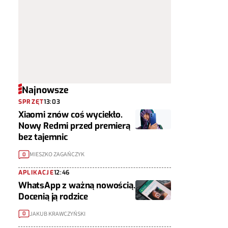
Najnowsze
SPRZĘT
13:03
Xiaomi znów coś wyciekło.
Nowy Redmi przed premierą
bez tajemnic
MIESZKO ZAGAŃCZYK
0
APLIKACJE
12:46
WhatsApp z ważną nowością.
Docenią ją rodzice
JAKUB KRAWCZYŃSKI
0