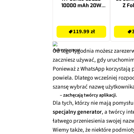
10000 mAh 20W
Z Fo
Fioletowy
Jasno
119.99 zł
34.99 zł
119.99 zł
Od tego tygodnia możesz zarezer
zaczniesz używać, gdy uruchomimy 
Ponieważ z WhatsApp korzystają p
powiela. Dlatego wcześniej rozpo
szansę wybrać nazwę użytkownika,
– zachęcają twórcy aplikacji.
Dla tych, którzy nie mają pomysłu
specjalny generator
, a twórcy in
łatwego przeniesienia swojej naz
Wiemy także, że niektóre podmioty