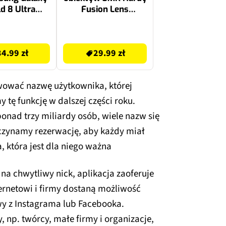
ld 8 Ultra
Fusion Lens
niebieski
Protection do Nokia
C32
29.99 zł
34.99 zł
29.99 zł
wować nazwę użytkownika, której
tę funkcję w dalszej części roku.
onad trzy miliardy osób, wiele nazw się
czynamy rezerwację, aby każdy miał
 która jest dla niego ważna
 na chwytliwy nick, aplikacja zaoferuje
ternetowi i firmy dostaną możliwość
wy z Instagrama lub Facebooka.
, np. twórcy, małe firmy i organizacje,