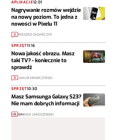
APLIKACJE
12:01
Nagrywanie rozmów wejdzie
na nowy poziom. To jedna z
nowości w Pixelu 11
MIESZKO ZAGAŃCZYK
0
SPRZĘT
11:16
Nowa jakość obrazu. Masz
taki TV? - koniecznie to
sprawdź
JAKUB KRAWCZYŃSKI
0
SPRZĘT
10:30
Masz Samsunga Galaxy S23?
Nie mam dobrych informacji
DAMIAN JAROSZEWSKI
0