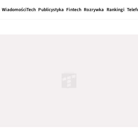
Wiadomości
Tech
Publicystyka
Fintech
Rozrywka
Rankingi
Telef