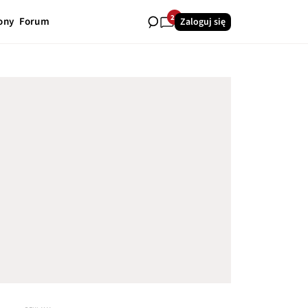
24
ony
Forum
Zaloguj się