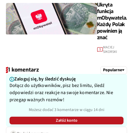
Ukryta
funkcja
mObywatela.
Każdy Polak
powinien ją
znać
MACIEJ
1
SIKORSKI
1 komentarz
Popularne
Zaloguj się, by śledzić dyskuję
Dołącz do użytkowników, pisz bez limitu, śledź
odpowiedzi oraz reakcje na swoje komentarze. Nie
przegap ważnych rozmów!
Możesz dodać 3 komentarze w ciągu 14 dni
Załóż konto