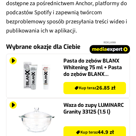
dostępne za pośrednictwem Anchor, platformy do
podcastów Spotify i zapewnią twórcom
bezproblemowy sposób przesyłania treści wideo i
publikowania ich w aplikacji.
REKLAMA
Wybrane okazje dla Ciebie
Pasta do zębów BLANX
Whitening 75 ml + Pasta
do zębów BLANX
Kokosowa biel 75 ml
26.85 zł
Kup teraz
Waza do zupy LUMINARC
Granity 33125 (1.5 l)
44.9 zł
Kup teraz