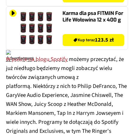
Karma dla psa FITMIN For
Life Wołowina 12 x 400 g
123.5 zł
Kup teraz
W poście na blogu Spotify
możemy przeczytać, że
już niedługo będziemy mogli zobaczyć wielu
twórców związanych umową z
platformą. Niektórzy z nich to Philip DeFranco, The
GaryVee Audio Experience, Jasmine Chiswell, The
WAN Show, Juicy Scoop z Heather McDonald,
Markiem Mansonem, Tap In z Harrym Jowseyem i
wiele innych. Programy te dołączają do Spotify
Originals and Exclusives, w tym The Ringer's