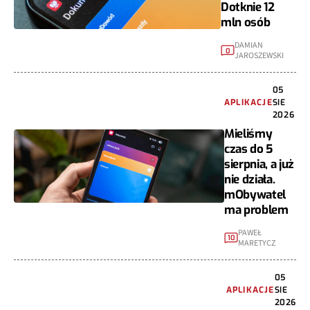
Dotknie 12
mln osób
DAMIAN
0
JAROSZEWSKI
05
APLIKACJE
SIE
2026
Mieliśmy
czas do 5
sierpnia, a już
nie działa.
mObywatel
ma problem
PAWEŁ
10
MARETYCZ
05
APLIKACJE
SIE
2026