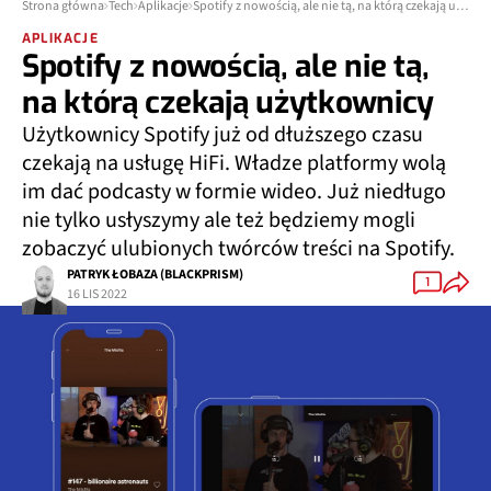
Strona główna
Tech
Aplikacje
Spotify z nowością, ale nie tą, na którą czekają użytkownicy
APLIKACJE
Spotify z nowością, ale nie tą,
na którą czekają użytkownicy
Użytkownicy Spotify już od dłuższego czasu
czekają na usługę HiFi. Władze platformy wolą
im dać podcasty w formie wideo. Już niedługo
nie tylko usłyszymy ale też będziemy mogli
zobaczyć ulubionych twórców treści na Spotify.
PATRYK ŁOBAZA (BLACKPRISM)
1
16 LIS 2022