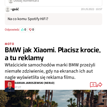
Dodaj komentarz
~gość
20 LIS 2022 · 10:57
Na co komu Spotify HiFi?
0
0
Odpowiedz
MOTO
BMW jak Xiaomi. Płacisz krocie,
a tu reklamy
Właściciele samochodów marki BMW przeżyli
niemałe zdziwienie, gdy na ekranach ich aut
nagle wyświetliła się reklama filmu.
DAMIAN JAROSZEWSKI (NER1O)
0
07:27