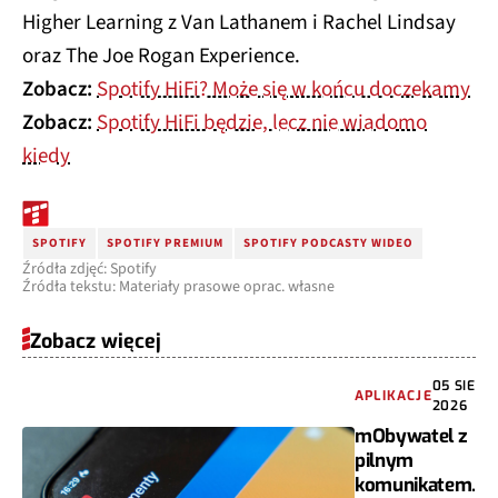
Higher Learning z Van Lathanem i Rachel Lindsay
oraz The Joe Rogan Experience.
Zobacz:
Spotify HiFi? Może się w końcu doczekamy
Zobacz:
Spotify HiFi będzie, lecz nie wiadomo
kiedy
SPOTIFY
SPOTIFY PREMIUM
SPOTIFY PODCASTY WIDEO
Źródła zdjęć: Spotify
Źródła tekstu: Materiały prasowe oprac. własne
Zobacz więcej
05 SIE
APLIKACJE
2026
mObywatel z
pilnym
komunikatem.