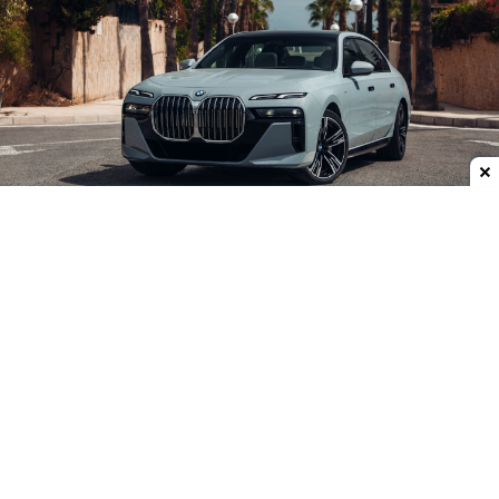
Dodaj do ulubionych źródeł w Google
Posiadacze wybranych samochodów marki BMW
po uruchomieniu auta zobaczyli reklamę nowego
filmu Spider-Man: Brand New Day. Nie jest
zaskoczeniem, że akcja nie przypadła im do gustu.
Niektórzy zaczęli żartować o konieczności
zainstalowania w samochodzie AdBlocka.