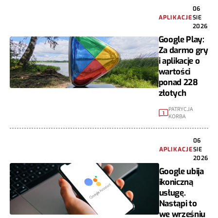
06
APLIKACJE
SIE
2026
Google Play:
Za darmo gry
i aplikacje o
wartości
ponad 228
złotych
PATRYCJA
1
KORBA
06
APLIKACJE
SIE
2026
Google ubija
ikoniczną
usługę.
Nastąpi to
we wrześniu