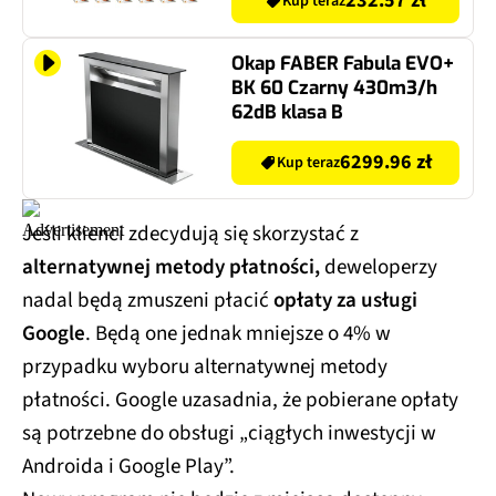
232.57 zł
Kup teraz
Okap FABER Fabula EVO+
BK 60 Czarny 430m3/h
62dB klasa B
6299.96 zł
Kup teraz
Jeśli klienci zdecydują się skorzystać z
alternatywnej metody płatności,
deweloperzy
nadal będą zmuszeni płacić
opłaty za usługi
Google
. Będą one jednak mniejsze o 4% w
przypadku wyboru alternatywnej metody
płatności. Google uzasadnia, że pobierane opłaty
są potrzebne do obsługi „ciągłych inwestycji w
Androida i Google Play”.