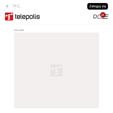
Zaloguj się
29