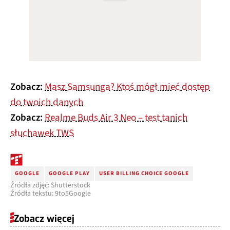
Zobacz:
Masz Samsunga? Ktoś mógł mieć dostęp
do twoich danych
Zobacz:
Realme Buds Air 3 Neo – test tanich
słuchawek TWS
GOOGLE
GOOGLE PLAY
USER BILLING CHOICE GOOGLE
Źródła zdjęć: Shutterstock
Źródła tekstu: 9to5Google
Zobacz więcej