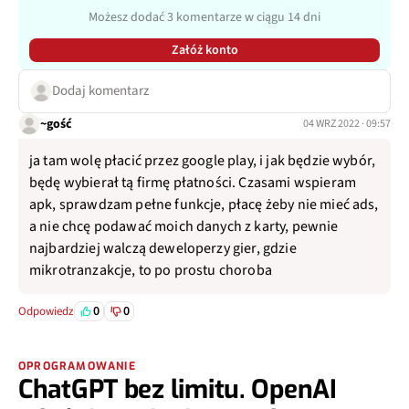
Możesz dodać 3 komentarze w ciągu 14 dni
Załóż konto
Dodaj komentarz
~gość
04 WRZ 2022 · 09:57
ja tam wolę płacić przez google play, i jak będzie wybór,
będę wybierał tą firmę płatności. Czasami wspieram
apk, sprawdzam pełne funkcje, płacę żeby nie mieć ads,
a nie chcę podawać moich danych z karty, pewnie
najbardziej walczą deweloperzy gier, gdzie
mikrotranzakcje, to po prostu choroba
0
0
Odpowiedz
OPROGRAMOWANIE
ChatGPT bez limitu. OpenAI