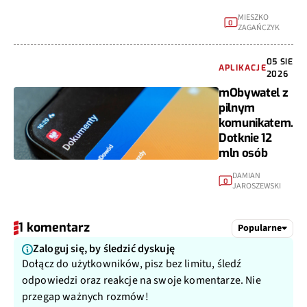
MIESZKO
0
ZAGAŃCZYK
05 SIE
APLIKACJE
2026
mObywatel z
pilnym
komunikatem.
Dotknie 12
mln osób
DAMIAN
0
JAROSZEWSKI
1 komentarz
Popularne
Zaloguj się, by śledzić dyskuję
Dołącz do użytkowników, pisz bez limitu, śledź
odpowiedzi oraz reakcje na swoje komentarze. Nie
przegap ważnych rozmów!