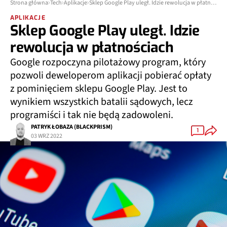
Strona główna
Tech
Aplikacje
Sklep Google Play uległ. Idzie rewolucja w płatnościach
APLIKACJE
Sklep Google Play uległ. Idzie
rewolucja w płatnościach
Google rozpoczyna pilotażowy program, który
pozwoli deweloperom aplikacji pobierać opłaty
z pominięciem sklepu Google Play. Jest to
wynikiem wszystkich batalii sądowych, lecz
programiści i tak nie będą zadowoleni.
PATRYK ŁOBAZA (BLACKPRISM)
1
03 WRZ 2022