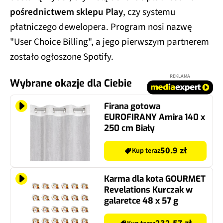
pośrednictwem sklepu Play
, czy systemu
płatniczego dewelopera. Program nosi nazwę
"User Choice Billing", a jego pierwszym partnerem
zostało ogłoszone Spotify.
REKLAMA
Wybrane okazje dla Ciebie
Firana gotowa
EUROFIRANY Amira 140 x
250 cm Biały
50.9 zł
Kup teraz
Karma dla kota GOURMET
Revelations Kurczak w
galaretce 48 x 57 g