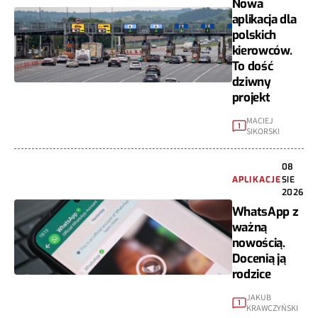
Nowa
aplikacja dla
polskich
kierowców.
To dość
dziwny
projekt
MACIEJ
1
SIKORSKI
08
APLIKACJE
SIE
2026
WhatsApp z
ważną
nowością.
Docenią ją
rodzice
JAKUB
1
KRAWCZYŃSKI