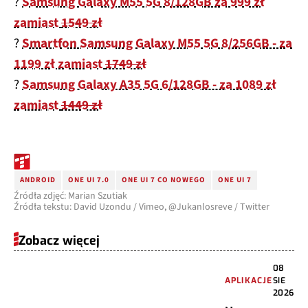
zamiast
1549 zł
?
Smartfon Samsung Galaxy M55 5G 8/256GB - za
1199 zł zamiast
1749 zł
?
Samsung Galaxy A35 5G 6/128GB - za 1089 zł
zamiast
1449 zł
ANDROID
ONE UI 7.0
ONE UI 7 CO NOWEGO
ONE UI 7
Źródła zdjęć: Marian Szutiak
Źródła tekstu: David Uzondu / Vimeo, @Jukanlosreve / Twitter
Zobacz więcej
08
APLIKACJE
SIE
2026