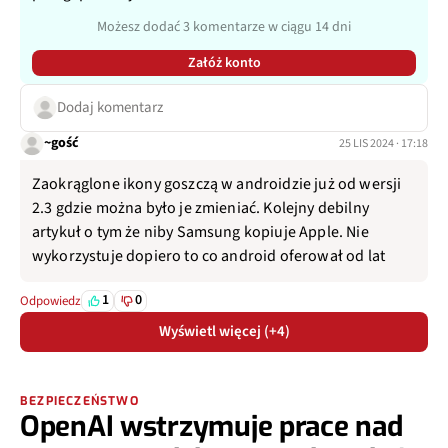
Możesz dodać 3 komentarze w ciągu 14 dni
Załóż konto
Dodaj komentarz
~gość
25 LIS 2024 · 17:18
Zaokrąglone ikony goszczą w androidzie już od wersji
2.3 gdzie można było je zmieniać. Kolejny debilny
artykuł o tym że niby Samsung kopiuje Apple. Nie
wykorzystuje dopiero to co android oferował od lat
1
0
Odpowiedz
Wyświetl więcej (+4)
BEZPIECZEŃSTWO
OpenAI wstrzymuje prace nad