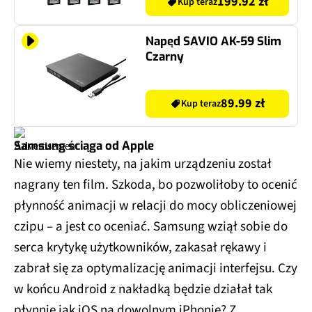
Napęd SAVIO AK-59 Slim
Czarny
89.99 zł
Kup teraz
Samsung ściąga od Apple
Nie wiemy niestety, na jakim urządzeniu został
nagrany ten film. Szkoda, bo pozwoliłoby to ocenić
płynność animacji w relacji do mocy obliczeniowej
czipu – a jest co oceniać. Samsung wziął sobie do
serca krytykę użytkowników, zakasał rękawy i
zabrał się za optymalizację animacji interfejsu. Czy
w końcu Android z nakładką będzie działał tak
płynnie jak iOS na dowolnym iPhonie? Z