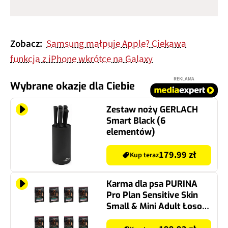
Zobacz:
Samsung małpuje Apple? Ciekawa
funkcja z iPhone wkrótce na Galaxy
REKLAMA
Wybrane okazje dla Ciebie
Zestaw noży GERLACH
Smart Black (6
elementów)
179.99 zł
Kup teraz
Karma dla psa PURINA
Pro Plan Sensitive Skin
Small & Mini Adult Łosoś
8 x 700 g
199.92 zł
Kup teraz