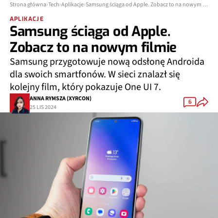
Strona główna
Tech
Aplikacje
Samsung ściąga od Apple. Zobacz to na nowym filmie
APLIKACJE
Samsung ściąga od Apple.
Zobacz to na nowym filmie
Samsung przygotowuje nową odsłonę Androida
dla swoich smartfonów. W sieci znalazł się
kolejny film, który pokazuje One UI 7.
ANNA RYMSZA (XYRCON)
6
25 LIS 2024