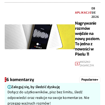
08
APLIKACJE
SIE
2026
Nagrywanie
rozmów
wejdzie na
nowy poziom.
To jedna z
nowości w
Pixelu 11
MIESZKO
4
ZAGAŃCZYK
6 komentarzy
Popularne
Zaloguj się, by śledzić dyskuję
Dołącz do użytkowników, pisz bez limitu, śledź
odpowiedzi oraz reakcje na swoje komentarze. Nie
przegap ważnych rozmów!