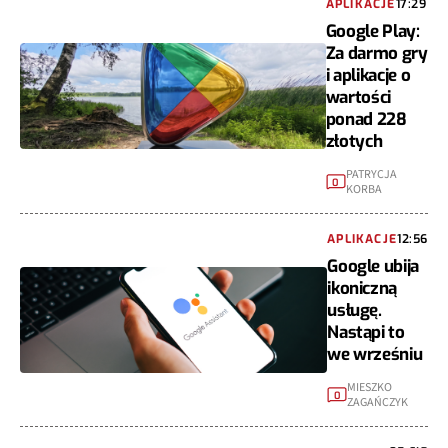
APLIKACJE
17:29
Google Play:
Za darmo gry
i aplikacje o
wartości
ponad 228
złotych
PATRYCJA
0
KORBA
APLIKACJE
12:56
Google ubija
ikoniczną
usługę.
Nastąpi to
we wrześniu
MIESZKO
0
ZAGAŃCZYK