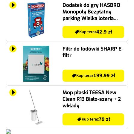
Dodatek do gry HASBRO
Monopoly Bezpłatny
parking Wielka loteria
G0718120
42.9 zł
Kup teraz
Filtr do lodówki SHARP E-
filtr
199.99 zł
Kup teraz
Mop płaski TEESA New
Clean R13 Biało-szary + 2
wkłady
79 zł
Kup teraz