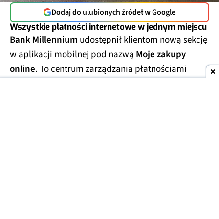
Dodaj do ulubionych źródeł w Google
Wszystkie płatności internetowe w jednym miejscu
Bank Millennium
udostępnił klientom nową sekcję
w aplikacji mobilnej pod nazwą
Moje zakupy
online
. To centrum zarządzania płatnościami
internetowymi, które zbiera w jednym miejscu
najważniejsze informacje związane z
zakupami w
sieci
.