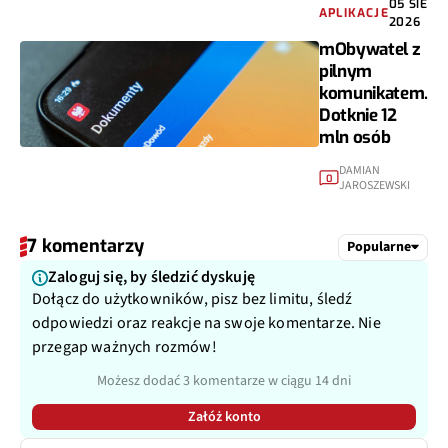
05 SIE
APLIKACJE
2026
mObywatel z
pilnym
komunikatem.
Dotknie 12
mln osób
DAMIAN
0
JAROSZEWSKI
7 komentarzy
Popularne
Zaloguj się, by śledzić dyskuję
Dołącz do użytkowników, pisz bez limitu, śledź
odpowiedzi oraz reakcje na swoje komentarze. Nie
przegap ważnych rozmów!
Możesz dodać 3 komentarze w ciągu 14 dni
Załóż konto