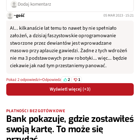
Dodaj komentarz
~gość
05 MAR 2023 · 15:21
AI... kilkanaście lat temu to nawet by nie spełniało
założeń, a dzisiaj faszystowskie oprogramowanie
stworzone przez dewiantów jest wprowadzane
masowo przy aplauzie gawiedzi. Żadne z tych wdrożeń
nie ma 3 podstawowych praw robotyki... więc... będzie
ciekawie jak nad tym przestaniemy panować.
2
1
Pokaż 2 odpowiedzi
Odpowiedz
Wyświetl więcej (+3)
PŁATNOŚCI BEZGOTÓWKOWE
Bank pokazuje, gdzie zostawiłeś
swoją kartę. To może się
przydać