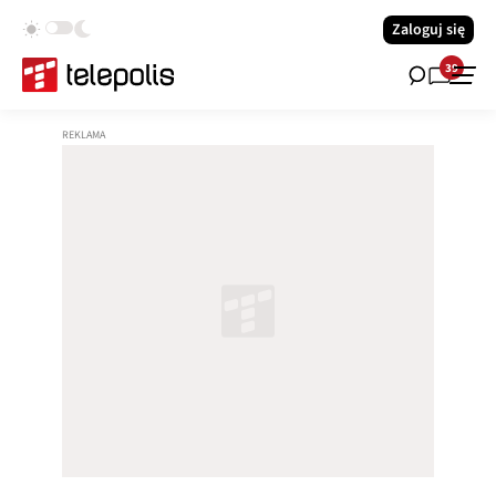
Zaloguj się
39