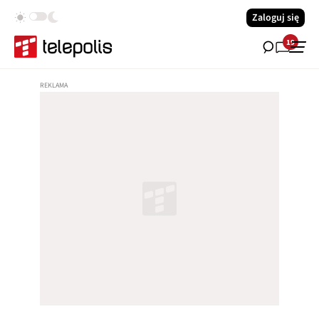
Zaloguj się
19