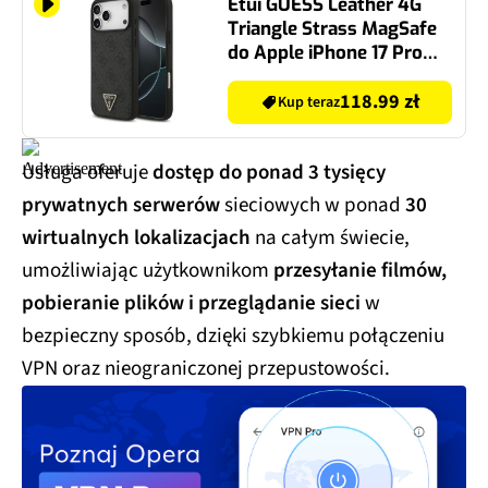
Etui GUESS Leather 4G
Triangle Strass MagSafe
do Apple iPhone 17 Pro
Max Czarny
118.99 zł
Kup teraz
Usługa oferuje
dostęp do ponad 3 tysięcy
prywatnych serwerów
sieciowych w ponad
30
wirtualnych lokalizacjach
na całym świecie,
umożliwiając użytkownikom
przesyłanie filmów,
pobieranie plików i przeglądanie sieci
w
bezpieczny sposób, dzięki szybkiemu połączeniu
VPN oraz nieograniczonej przepustowości.