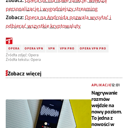
Zobacz:
Opera GX ma nowe funkcje: większą
personalizację i wygodniejszy streaming
Zobacz:
Opera na Androida pozwala wysyłać i
odbierać wszystkie kryptowaluty
OPERA
OPERA VPN
VPN
VPN PRO
OPERA VPN PRO
Źródła zdjęć: Opera
Źródła tekstu: Opera
Zobacz więcej
APLIKACJE
12:01
Nagrywanie
rozmów
wejdzie na
nowy poziom.
To jedna z
nowości w