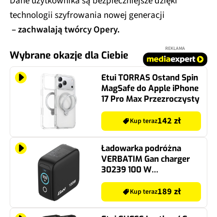
Dane użytkownika są bezpieczniejsze dzięki
technologii szyfrowania nowej generacji
– zachwalają twórcy Opery.
REKLAMA
Wybrane okazje dla Ciebie
Etui TORRAS Ostand Spin
MagSafe do Apple iPhone
17 Pro Max Przezroczysty
142 zł
Kup teraz
Ładowarka podróżna
VERBATIM Gan charger
30239 100 W
(Europa/Stany
Zjednoczone/Wielka
189 zł
Kup teraz
Brytania)