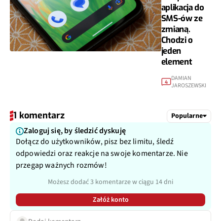
aplikacja do
SMS-ów ze
zmianą.
Chodzi o
jeden
element
DAMIAN
4
JAROSZEWSKI
1 komentarz
Popularne
Zaloguj się, by śledzić dyskuję
Dołącz do użytkowników, pisz bez limitu, śledź
odpowiedzi oraz reakcje na swoje komentarze. Nie
przegap ważnych rozmów!
Możesz dodać 3 komentarze w ciągu 14 dni
Załóż konto