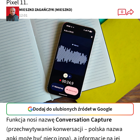
Pixel 11.
MIESZKO ZAGAŃCZYK (MIESZKO)
0
12:01
Dodaj do ulubionych źródeł w Google
Funkcja nosi nazwę
Conversation Capture
(przechwytywanie konwersacji – polska nazwa
apki może być nieco inna), a informacje na jej