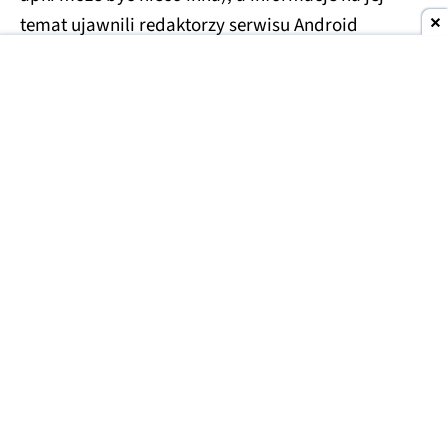
temat ujawnili redaktorzy serwisu Android
Authority po analizie najnowszej wersji aplikacji
Android System Intelligence. Z odnalezionych w
kodzie ciągów wynika, że rozwijany wewnętrznie
pod nazwą kodową Auris
projekt zadebiutuje
razem z nową generacja Pixeli.