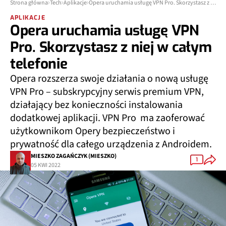
Strona główna
Tech
Aplikacje
Opera uruchamia usługę VPN Pro. Skorzystasz z niej w całym telefonie
APLIKACJE
Opera uruchamia usługę VPN
Pro. Skorzystasz z niej w całym
telefonie
Opera rozszerza swoje działania o nową usługę
VPN Pro – subskrypcyjny serwis premium VPN,
działający bez konieczności instalowania
dodatkowej aplikacji. VPN Pro ma zaoferować
użytkownikom Opery bezpieczeństwo i
prywatność dla całego urządzenia z Androidem.
MIESZKO ZAGAŃCZYK (MIESZKO)
1
05 KWI 2022