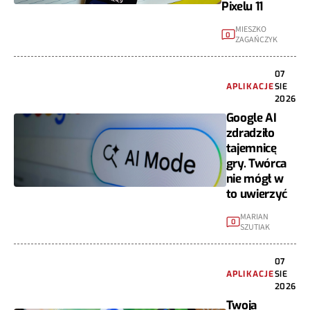
Pixelu 11
MIESZKO
0
ZAGAŃCZYK
07
APLIKACJE
SIE
2026
Google AI
zdradziło
tajemnicę
gry. Twórca
nie mógł w
to uwierzyć
MARIAN
0
SZUTIAK
07
APLIKACJE
SIE
2026
Twoja