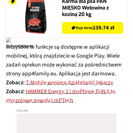
Karma dla psa PAN
MIĘSKO Wołowina z
koziną 20 kg
239.74 zł
Kup teraz
Wszystkie te funkcje są dostępne w aplikacji
mobilnej, którą znajdziecie w Google Play. Wiele
zadań opiekun może wykonać za pośrednictwem
strony app4family.eu. Aplikacja jest darmowa.
Zobacz:
T-Mobile wspiera działalność lekarzy
Zobacz:
HAMMER Energy 2 i myPhone FUN 6 to
styczniowe nowości mPTech