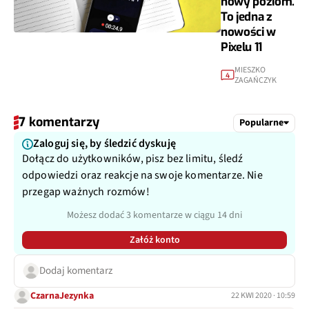
nowy poziom.
To jedna z
nowości w
Pixelu 11
MIESZKO
4
ZAGAŃCZYK
7 komentarzy
Popularne
Zaloguj się, by śledzić dyskuję
Dołącz do użytkowników, pisz bez limitu, śledź
odpowiedzi oraz reakcje na swoje komentarze. Nie
przegap ważnych rozmów!
Możesz dodać 3 komentarze w ciągu 14 dni
Załóż konto
Dodaj komentarz
CzarnaJezynka
22 KWI 2020 · 10:59