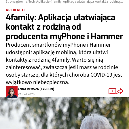
Strona główna
Tech
Aplikacje
4family: Aplikacja ułatwiająca kontakt z rodziną od producenta myPhone i Hammer
APLIKACJE
4family: Aplikacja ułatwiająca
kontakt z rodziną od
producenta myPhone i Hammer
Producent smartfonów myPhone i Hammer
udostępnił aplikację mobilną, która ułatwi
kontakty z rodziną 4family. Warto się nią
zainteresować, zwłaszcza jeśli masz w rodzinie
osoby starsze, dla których choroba COVID-19 jest
wyjątkowo niebezpieczna.
ANNA RYMSZA (XYRCON)
7
22 KWI 2020