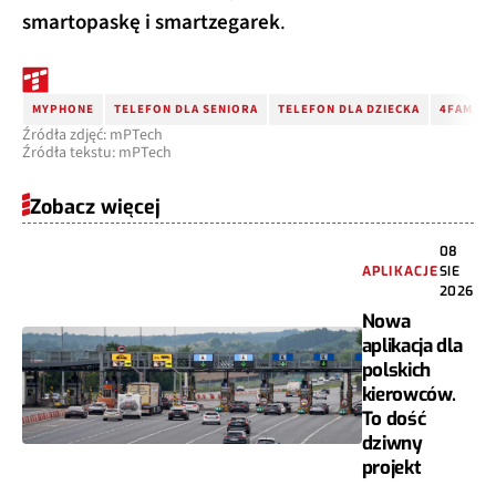
smartopaskę i smartzegarek
.
MYPHONE
TELEFON DLA SENIORA
TELEFON DLA DZIECKA
4FAMILY
Źródła zdjęć: mPTech
Źródła tekstu: mPTech
Zobacz więcej
08
APLIKACJE
SIE
2026
Nowa
aplikacja dla
polskich
kierowców.
To dość
dziwny
projekt