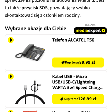
sprawdzenia poziomu naładowania telefonu. Jest
tu także
przycisk SOS
, pozwalający szybko
skontaktować się z członkiem rodziny.
REKLAMA
Wybrane okazje dla Ciebie
Telefon ALCATEL T56
89.99 zł
Kup teraz
Kabel USB - Micro
USB/USB-C/Lightning
VARTA 3w1 Speed Charge
Sync Cable 2 m Czarny
126.99 zł
Kup teraz