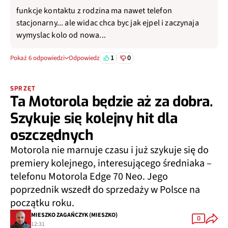
funkcje kontaktu z rodzina ma nawet telefon
stacjonarny... ale widac chca byc jak ejpel i zaczynaja
wymyslac kolo od nowa...
1
0
Pokaż 6 odpowiedzi
Odpowiedz
SPRZĘT
Ta Motorola będzie aż za dobra.
Szykuje się kolejny hit dla
oszczędnych
Motorola nie marnuje czasu i już szykuje się do
premiery kolejnego, interesującego średniaka –
telefonu Motorola Edge 70 Neo. Jego
poprzednik wszedł do sprzedaży w Polsce na
początku roku.
MIESZKO ZAGAŃCZYK (MIESZKO)
0
12:31