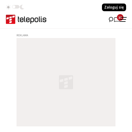
Zaloguj się
19