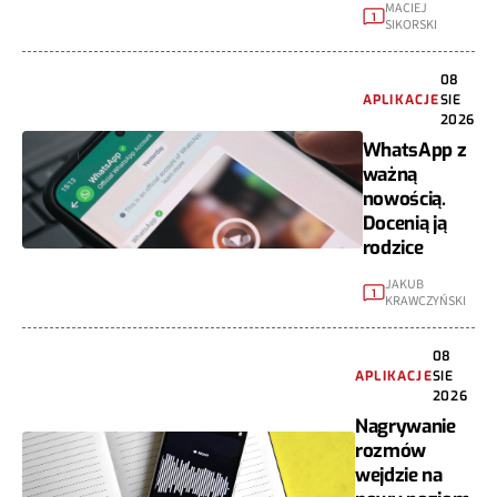
MACIEJ
1
SIKORSKI
08
APLIKACJE
SIE
2026
WhatsApp z
ważną
nowością.
Docenią ją
rodzice
JAKUB
1
KRAWCZYŃSKI
08
APLIKACJE
SIE
2026
Nagrywanie
rozmów
wejdzie na