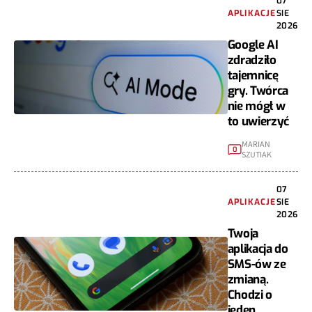
07
APLIKACJE
SIE
2026
Google AI
zdradziło
tajemnicę
gry. Twórca
nie mógł w
to uwierzyć
MARIAN
0
SZUTIAK
07
APLIKACJE
SIE
2026
Twoja
aplikacja do
SMS-ów ze
zmianą.
Chodzi o
jeden