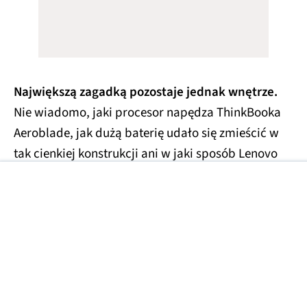
Największą zagadką pozostaje jednak wnętrze.
Nie wiadomo, jaki procesor napędza ThinkBooka
Aeroblade, jak dużą baterię udało się zmieścić w
tak cienkiej konstrukcji ani w jaki sposób Lenovo
zamierza ją chłodzić. Więcej dowiemy się zapewne
w najbliższych tygodnia, prawdopodobnie
podczas wrześniowych targów
IFA 2026
w Berlinie.