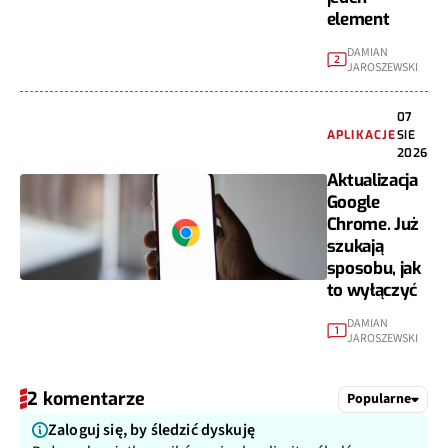
element
DAMIAN
2
JAROSZEWSKI
07
APLIKACJE
SIE
2026
Aktualizacja
Google
Chrome. Już
szukają
sposobu, jak
to wyłączyć
DAMIAN
1
JAROSZEWSKI
2 komentarze
Popularne
Zaloguj się, by śledzić dyskuję