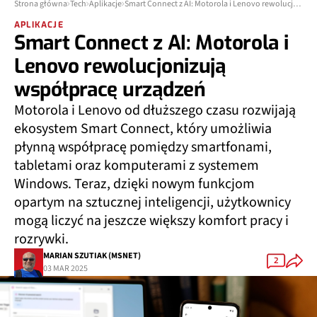
Strona główna
Tech
Aplikacje
Smart Connect z AI: Motorola i Lenovo rewolucjonizują współpracę urządzeń
APLIKACJE
Smart Connect z AI: Motorola i
Lenovo rewolucjonizują
współpracę urządzeń
Motorola i Lenovo od dłuższego czasu rozwijają
ekosystem Smart Connect, który umożliwia
płynną współpracę pomiędzy smartfonami,
tabletami oraz komputerami z systemem
Windows. Teraz, dzięki nowym funkcjom
opartym na sztucznej inteligencji, użytkownicy
mogą liczyć na jeszcze większy komfort pracy i
rozrywki.
MARIAN SZUTIAK (MSNET)
2
03 MAR 2025