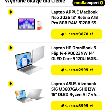
Wybrane okazje dla Ciebie
Laptop APPLE MacBook
Neo 2026 13" Retina A18
Pro 8GB RAM 512GB SSD
macOS Srebrny +
Program MICROSOFT 365
3878 zł
Kup teraz
Personal
Laptop HP OmniBook 5
Flip 14-FP0023NW 14"
OLED Core 5 120U 16GB
RAM 512GB SSD Windows
11 Home
2999 zł
Kup teraz
Laptop ASUS Vivobook
S16 M3607GA-SH012W
16" OLED Ryzen AI 7 445
16GB RAM 512GB SSD
Windows 11 Home
3999 zł
Kup teraz