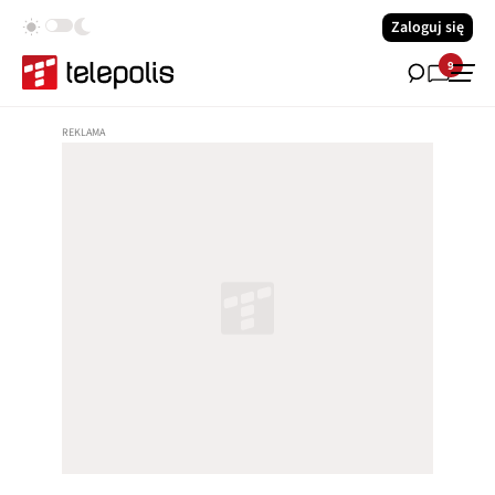
Zaloguj się
9