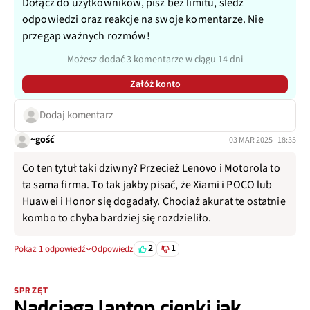
Dołącz do użytkowników, pisz bez limitu, śledź
odpowiedzi oraz reakcje na swoje komentarze. Nie
przegap ważnych rozmów!
Możesz dodać 3 komentarze w ciągu 14 dni
Załóż konto
Dodaj komentarz
~gość
03 MAR 2025 · 18:35
Co ten tytuł taki dziwny? Przecież Lenovo i Motorola to
ta sama firma. To tak jakby pisać, że Xiami i POCO lub
Huawei i Honor się dogadały. Chociaż akurat te ostatnie
kombo to chyba bardziej się rozdzieliło.
2
1
Pokaż 1 odpowiedź
Odpowiedz
SPRZĘT
Nadciąga laptop cienki jak