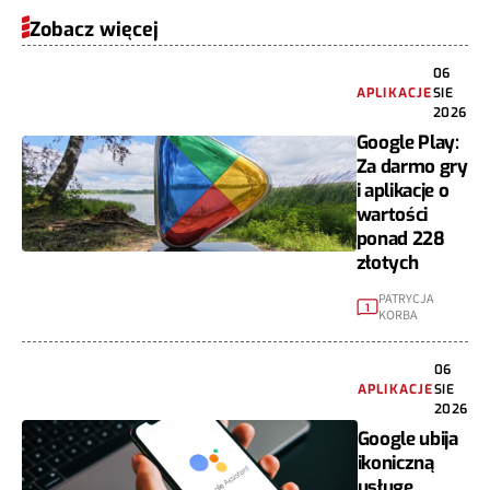
Zobacz więcej
06
APLIKACJE
SIE
2026
Google Play:
Za darmo gry
i aplikacje o
wartości
ponad 228
złotych
PATRYCJA
1
KORBA
06
APLIKACJE
SIE
2026
Google ubija
ikoniczną
usługę.