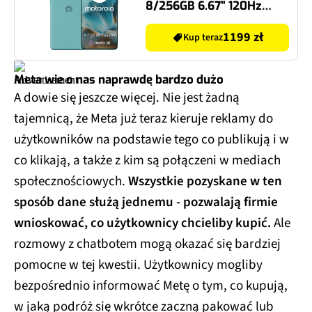
8/256GB 6.67" 120Hz
Turkusowy
1199 zł
Kup teraz
Meta wie o nas naprawdę bardzo dużo
A dowie się jeszcze więcej. Nie jest żadną
tajemnicą, że Meta już teraz kieruje reklamy do
użytkowników na podstawie tego co publikują i w
co klikają, a także z kim są połączeni w mediach
społecznościowych.
Wszystkie pozyskane w ten
sposób dane służą jednemu - pozwalają firmie
wnioskować, co użytkownicy chcieliby kupić.
Ale
rozmowy z chatbotem mogą okazać się bardziej
pomocne w tej kwestii. Użytkownicy mogliby
bezpośrednio informować Metę o tym, co kupują,
w jaką podróż się wkrótce zaczną pakować lub