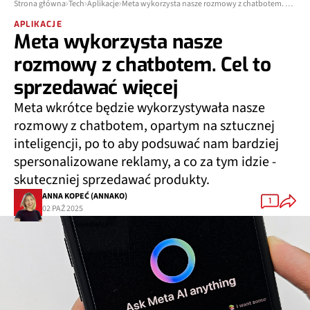
Strona główna
Tech
Aplikacje
Meta wykorzysta nasze rozmowy z chatbotem. Cel to sprzedawać więcej
APLIKACJE
Meta wykorzysta nasze
rozmowy z chatbotem. Cel to
sprzedawać więcej
Meta wkrótce będzie wykorzystywała nasze
rozmowy z chatbotem, opartym na sztucznej
inteligencji, po to aby podsuwać nam bardziej
spersonalizowane reklamy, a co za tym idzie -
skuteczniej sprzedawać produkty.
ANNA KOPEĆ (ANNAKO)
1
02 PAŹ 2025