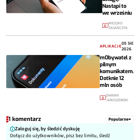
Nastąpi to
we wrześniu
MIESZKO
0
ZAGAŃCZYK
05 SIE
APLIKACJE
2026
mObywatel z
pilnym
komunikatem.
Dotknie 12
mln osób
DAMIAN
0
JAROSZEWSKI
1 komentarz
Popularne
Zaloguj się, by śledzić dyskuję
Dołącz do użytkowników, pisz bez limitu, śledź