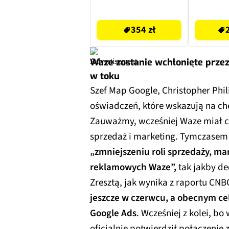
354 zł
25.83 zł
354 zł
Waze zostanie wchłonięte przez 
w toku
Szef Map Google, Christopher Phili
oświadczeń, które wskazują na ch
Zauważmy, wcześniej Waze miał c
sprzedaż i marketing. Tymczase
„zmniejszeniu roli sprzedaży, ma
reklamowych Waze”,
tak jakby de
Zresztą, jak wynika z raportu CNB
jeszcze w czerwcu, a obecnym cel
Google Ads
. Wcześniej z kolei, b
oficjalnie potwierdził połączeni