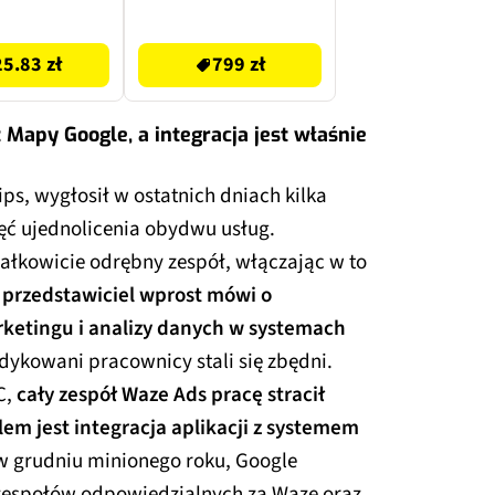
799 zł
25.83 zł
799 zł
Mapy Google, a integracja jest właśnie
ps, wygłosił w ostatnich dniach kilka
ęć ujednolicenia obydwu usług.
ałkowicie odrębny zespół, włączając w to
m
przedstawiciel wprost mówi o
rketingu i analizy danych w systemach
dykowani pracownicy stali się zbędni.
C,
cały zespół Waze Ads pracę stracił
em jest integracja aplikacji z systemem
o w grudniu minionego roku, Google
e zespołów odpowiedzialnych za Waze oraz