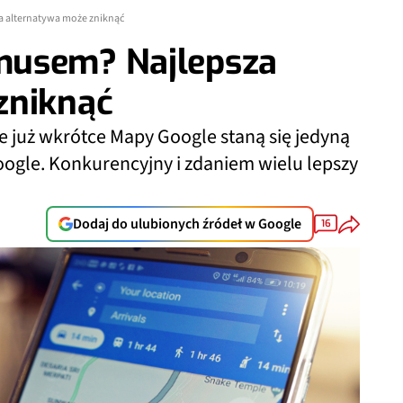
 alternatywa może zniknąć
musem? Najlepsza
zniknąć
że już wkrótce Mapy Google staną się jedyną
oogle. Konkurencyjny i zdaniem wielu lepszy
Dodaj do ulubionych źródeł w Google
16