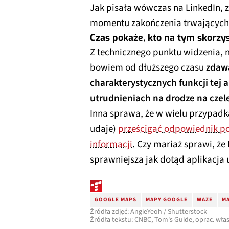
Jak pisała wówczas na LinkedIn, z
momentu zakończenia trwających
Czas pokaże, kto na tym skorzyst
Z technicznego punktu widzenia, n
bowiem od dłuższego czasu
zdawa
charakterystycznych funkcji tej 
utrudnieniach na drodze na czel
Inna sprawa, że w wielu przypadk
udaje)
prześcigać odpowiednik p
informacji
. Czy mariaż sprawi, ż
sprawniejsza jak dotąd aplikacja 
GOOGLE MAPS
MAPY GOOGLE
WAZE
MA
Źródła zdjęć: AngieYeoh / Shutterstock
Źródła tekstu: CNBC, Tom's Guide, oprac. wła