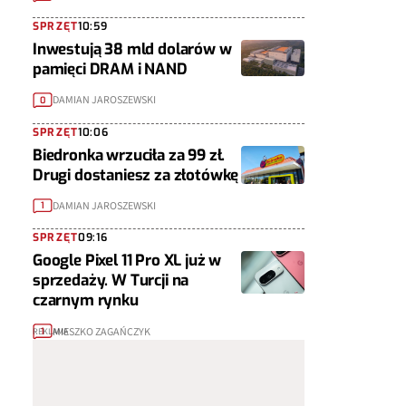
SPRZĘT
10:59
Inwestują 38 mld dolarów w
pamięci DRAM i NAND
DAMIAN JAROSZEWSKI
0
SPRZĘT
10:06
Biedronka wrzuciła za 99 zł.
Drugi dostaniesz za złotówkę
DAMIAN JAROSZEWSKI
1
SPRZĘT
09:16
Google Pixel 11 Pro XL już w
sprzedaży. W Turcji na
czarnym rynku
MIESZKO ZAGAŃCZYK
1