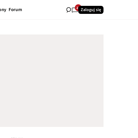
21
ony
Forum
Zaloguj się