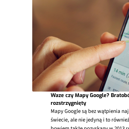
Waze czy Mapy Google? Bratobój
rozstrzygnięty
Mapy Google są bez wątpienia naj
świecie, ale nie jedyną i to równ
bowiem także pozyskany w 2013 r