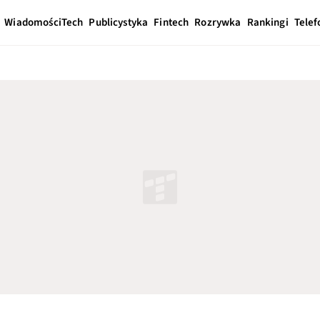
Wiadomości
Tech
Publicystyka
Fintech
Rozrywka
Rankingi
Telef