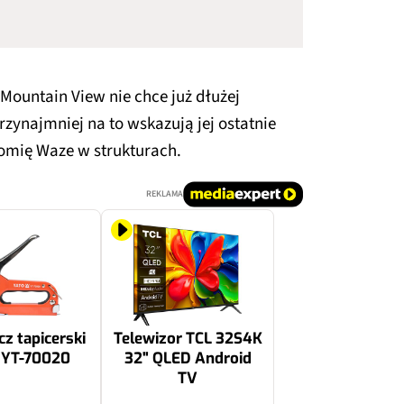
 Mountain View nie chce już dłużej
rzynajmniej na to wskazują jej ostatnie
omię Waze w strukturach.
REKLAMA
z tapicerski
Telewizor TCL 32S4K
 YT-70020
32" QLED Android
TV