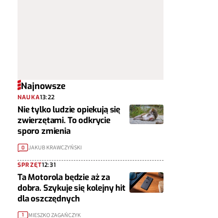
Najnowsze
NAUKA
13:22
Nie tylko ludzie opiekują się
zwierzętami. To odkrycie
sporo zmienia
JAKUB KRAWCZYŃSKI
0
SPRZĘT
12:31
Ta Motorola będzie aż za
dobra. Szykuje się kolejny hit
dla oszczędnych
MIESZKO ZAGAŃCZYK
1