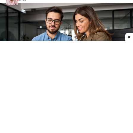
Dodaj do ulubionych źródeł w Google
Finanse i AI? Stosunek ludzi jest dość
ambiwalentny
Firma Gallup zajmująca się badaniami opinii
publicznej prześwietliła (wraz z firmą
konsultingową Edward Jones) temat