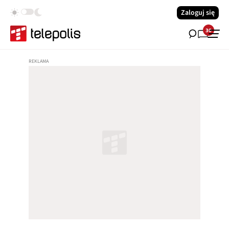
Zaloguj się
30