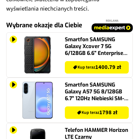
wyświetlania niechcianych treści.
REKLAMA
Wybrane okazje dla Ciebie
Smartfon SAMSUNG
Galaxy Xcover 7 5G
6/128GB 6.6" Enterprise
Edition Czarny
1400.79 zł
Kup teraz
Smartfon SAMSUNG
Galaxy A57 5G 8/128GB
6.7" 120Hz Niebieski SM-
A576
1798 zł
Kup teraz
Telefon HAMMER Horizon
LTE Czarny