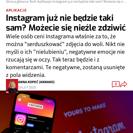
Strona główna
Tech
Aplikacje
Instagram już nie będzie taki sam? Możecie się nieźle zdziwić
APLIKACJE
Instagram już nie będzie taki
sam? Możecie się nieźle zdziwić
Wiele osób ceni Instagrama właśnie za to, że
można "serduszkować" zdjęcia do woli. Nikt nie
myśli o ich "nielubieniu", negatywne emocje nie
rzucają się w oczy. Tak teraz będzie i z
komentarzami. Te negatywne, zostaną usunięte
z pola widzenia.
ANNA KOPEĆ (ANNAKO)
0
19 LUT 2025