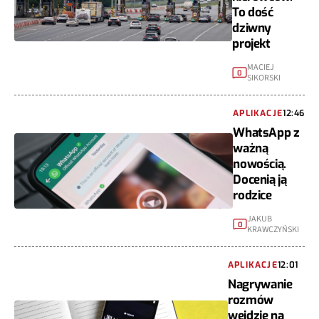
To dość
dziwny
projekt
MACIEJ
0
SIKORSKI
APLIKACJE
12:46
WhatsApp z
ważną
nowością.
Docenią ją
rodzice
JAKUB
0
KRAWCZYŃSKI
APLIKACJE
12:01
Nagrywanie
rozmów
wejdzie na