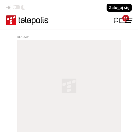
Zaloguj się
32