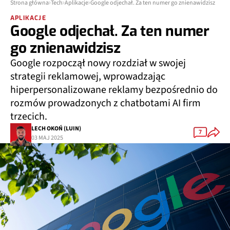
Strona główna
Tech
Aplikacje
Google odjechał. Za ten numer go znienawidzisz
APLIKACJE
Google odjechał. Za ten numer
go znienawidzisz
Google rozpoczął nowy rozdział w swojej
strategii reklamowej, wprowadzając
hiperpersonalizowane reklamy bezpośrednio do
rozmów prowadzonych z chatbotami AI firm
trzecich.
LECH OKOŃ (LUIN)
7
03 MAJ 2025