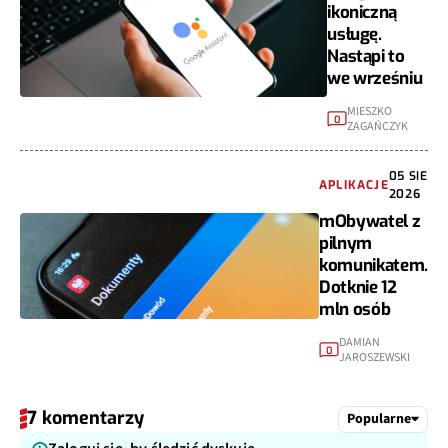
ikoniczną
usługę.
Nastąpi to
we wrześniu
MIESZKO
0
ZAGAŃCZYK
05 SIE
APLIKACJE
2026
mObywatel z
pilnym
komunikatem.
Dotknie 12
mln osób
DAMIAN
0
JAROSZEWSKI
7 komentarzy
Popularne