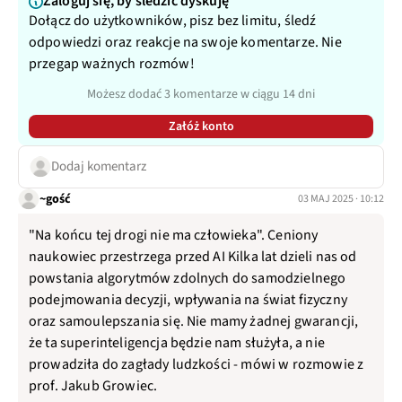
Zaloguj się, by śledzić dyskuję
Dołącz do użytkowników, pisz bez limitu, śledź
odpowiedzi oraz reakcje na swoje komentarze. Nie
przegap ważnych rozmów!
Możesz dodać 3 komentarze w ciągu 14 dni
Załóż konto
Dodaj komentarz
~gość
03 MAJ 2025 · 10:12
"Na końcu tej drogi nie ma człowieka". Ceniony
naukowiec przestrzega przed AI Kilka lat dzieli nas od
powstania algorytmów zdolnych do samodzielnego
podejmowania decyzji, wpływania na świat fizyczny
oraz samoulepszania się. Nie mamy żadnej gwarancji,
że ta superinteligencja będzie nam służyła, a nie
prowadziła do zagłady ludzkości - mówi w rozmowie z
prof. Jakub Growiec.