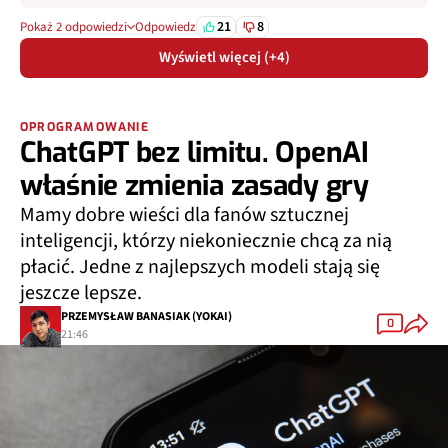
21
8
Pokaż 2 odpowiedzi
Odpowiedz
Wyświetl więcej (+4)
OPROGRAMOWANIE
ChatGPT bez limitu. OpenAI
właśnie zmienia zasady gry
Mamy dobre wieści dla fanów sztucznej
inteligencji, którzy niekoniecznie chcą za nią
płacić. Jedne z najlepszych modeli stają się
jeszcze lepsze.
PRZEMYSŁAW BANASIAK (YOKAI)
0
21:46