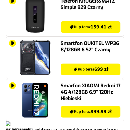
Telefon KRUGER&MATZ
Simple 929 Czarny
159.41 zł
Kup teraz
Smartfon OUKITEL WP36
8/128GB 6.52" Czarny
699 zł
Kup teraz
Smarfon XIAOMI Redmi 17
4G 4/128GB 6.9" 120Hz
Niebieski
899.99 zł
Kup teraz