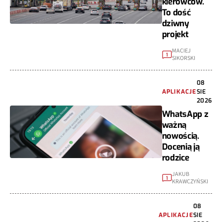
kierowców.
To dość
dziwny
projekt
MACIEJ
1
SIKORSKI
08
APLIKACJE
SIE
2026
WhatsApp z
ważną
nowością.
Docenią ją
rodzice
JAKUB
1
KRAWCZYŃSKI
08
APLIKACJE
SIE