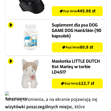
445.98 zł
Kup teraz
Suplement dla psa DOG
GAME DOG Hair&Skin (90
kapsułek)
80.9 zł
Kup teraz
Maskotka LITTLE DUTCH
Kot Marley w torbie
LD4517
122.7 zł
Kup teraz
Teraz się to zmienia, a na ekranie pojawiają się
wizytówki poszczególnych miejsc
, które