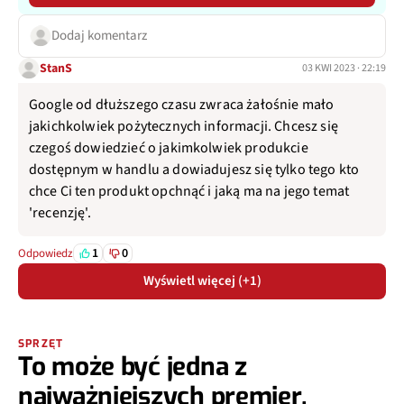
Dodaj komentarz
StanS
03 KWI 2023 · 22:19
Google od dłuższego czasu zwraca żałośnie mało
jakichkolwiek pożytecznych informacji. Chcesz się
czegoś dowiedzieć o jakimkolwiek produkcie
dostępnym w handlu a dowiadujesz się tylko tego kto
chce Ci ten produkt opchnąć i jaką ma na jego temat
'recenzję'.
1
0
Odpowiedz
Wyświetl więcej (+1)
SPRZĘT
To może być jedna z
najważniejszych premier.