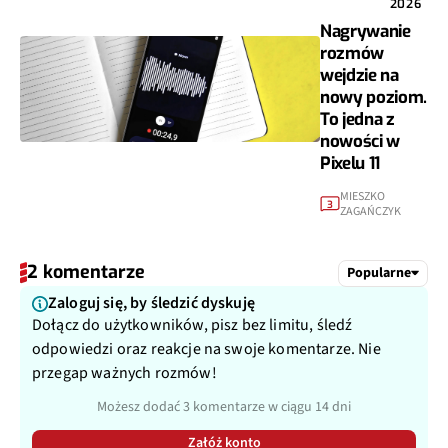
2026
Nagrywanie
rozmów
wejdzie na
nowy poziom.
To jedna z
nowości w
Pixelu 11
MIESZKO
3
ZAGAŃCZYK
2 komentarze
Popularne
Zaloguj się, by śledzić dyskuję
Dołącz do użytkowników, pisz bez limitu, śledź
odpowiedzi oraz reakcje na swoje komentarze. Nie
przegap ważnych rozmów!
Możesz dodać 3 komentarze w ciągu 14 dni
Załóż konto