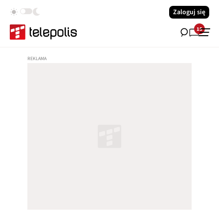
Zaloguj się
15