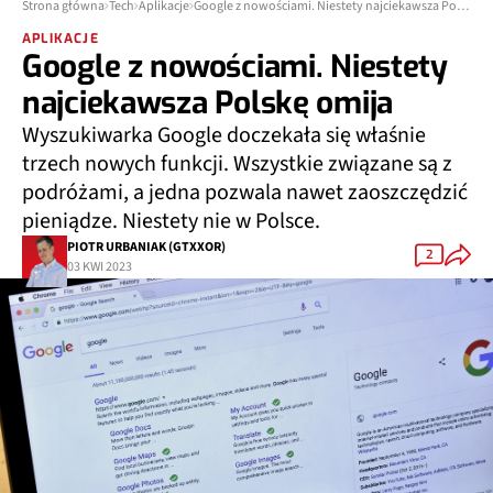
Strona główna
Tech
Aplikacje
Google z nowościami. Niestety najciekawsza Polskę omija
APLIKACJE
Google z nowościami. Niestety
najciekawsza Polskę omija
Wyszukiwarka Google doczekała się właśnie
trzech nowych funkcji. Wszystkie związane są z
podróżami, a jedna pozwala nawet zaoszczędzić
pieniądze. Niestety nie w Polsce.
PIOTR URBANIAK (GTXXOR)
2
03 KWI 2023