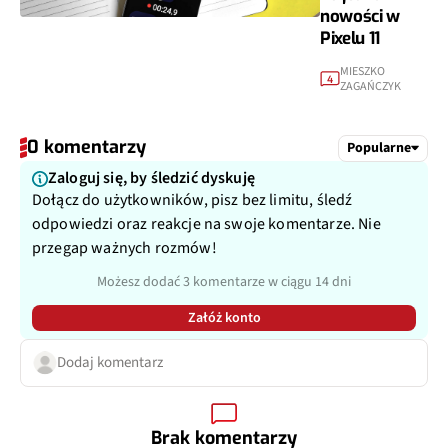
nowości w
Pixelu 11
MIESZKO
4
ZAGAŃCZYK
0 komentarzy
Popularne
Zaloguj się, by śledzić dyskuję
Dołącz do użytkowników, pisz bez limitu, śledź
odpowiedzi oraz reakcje na swoje komentarze. Nie
przegap ważnych rozmów!
Możesz dodać 3 komentarze w ciągu 14 dni
Załóż konto
Dodaj komentarz
Brak komentarzy