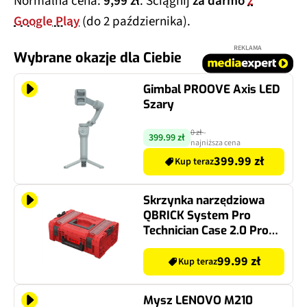
Normalna cena:
9,99 zł
. Ściągnij
za darmo
z
Google Play
(do 2 października).
REKLAMA
Wybrane okazje dla Ciebie
Gimbal PROOVE Axis LED
Szary
0 zł
-
399.99 zł
najniższa cena
399.99 zł
Kup teraz
Skrzynka narzędziowa
QBRICK System Pro
Technician Case 2.0 Profi
Red Ultra HD Custom
99.99 zł
Kup teraz
Mysz LENOVO M210