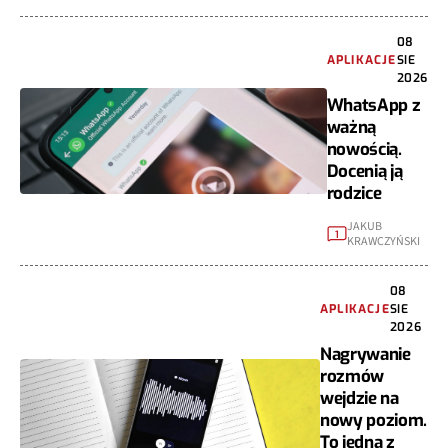
08
APLIKACJE
SIE
2026
WhatsApp z
ważną
nowością.
Docenią ją
rodzice
JAKUB
1
KRAWCZYŃSKI
08
APLIKACJE
SIE
2026
Nagrywanie
rozmów
wejdzie na
nowy poziom.
To jedna z