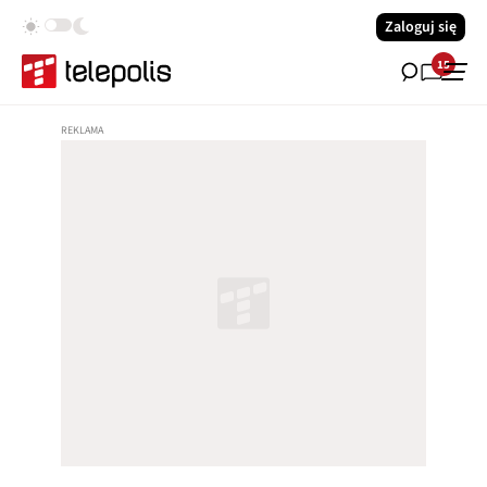
Zaloguj się
15