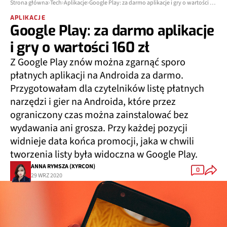
Strona główna
Tech
Aplikacje
Google Play: za darmo aplikacje i gry o wartości 160 zł
APLIKACJE
Google Play: za darmo aplikacje
i gry o wartości 160 zł
Z Google Play znów można zgarnąć sporo
płatnych aplikacji na Androida za darmo.
Przygotowałam dla czytelników listę płatnych
narzędzi i gier na Androida, które przez
ograniczony czas można zainstalować bez
wydawania ani grosza. Przy każdej pozycji
widnieje data końca promocji, jaka w chwili
tworzenia listy była widoczna w Google Play.
ANNA RYMSZA (XYRCON)
0
29 WRZ 2020