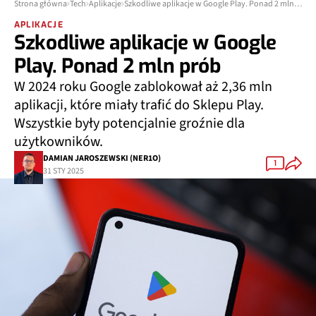
Strona główna
Tech
Aplikacje
Szkodliwe aplikacje w Google Play. Ponad 2 mln prób
APLIKACJE
Szkodliwe aplikacje w Google
Play. Ponad 2 mln prób
W 2024 roku Google zablokował aż 2,36 mln
aplikacji, które miały trafić do Sklepu Play.
Wszystkie były potencjalnie groźnie dla
użytkowników.
DAMIAN JAROSZEWSKI (NER1O)
1
31 STY 2025