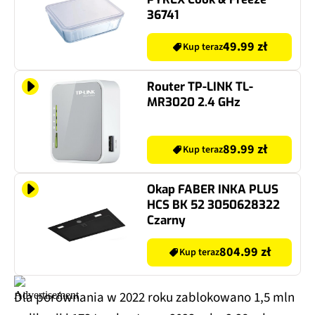
36741
49.99 zł
Kup teraz
Router TP-LINK TL-
MR3020 2.4 GHz
89.99 zł
Kup teraz
Okap FABER INKA PLUS
HCS BK 52 3050628322
Czarny
804.99 zł
Kup teraz
Dla porównania w 2022 roku zablokowano 1,5 mln