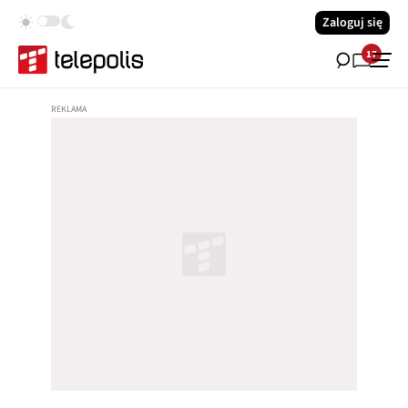
Zaloguj się
17