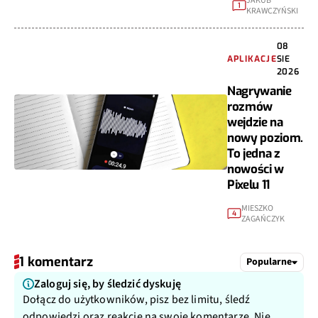
JAKUB
1
KRAWCZYŃSKI
08
APLIKACJE
SIE
2026
Nagrywanie
rozmów
wejdzie na
nowy poziom.
To jedna z
nowości w
Pixelu 11
MIESZKO
4
ZAGAŃCZYK
1 komentarz
Popularne
Zaloguj się, by śledzić dyskuję
Dołącz do użytkowników, pisz bez limitu, śledź
odpowiedzi oraz reakcje na swoje komentarze. Nie