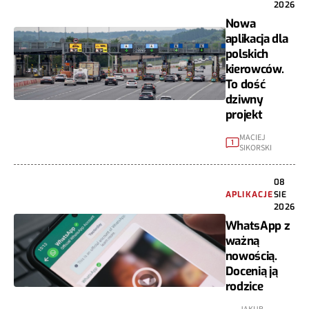
2026
Nowa
aplikacja dla
polskich
kierowców.
To dość
dziwny
projekt
MACIEJ
1
SIKORSKI
08
APLIKACJE
SIE
2026
WhatsApp z
ważną
nowością.
Docenią ją
rodzice