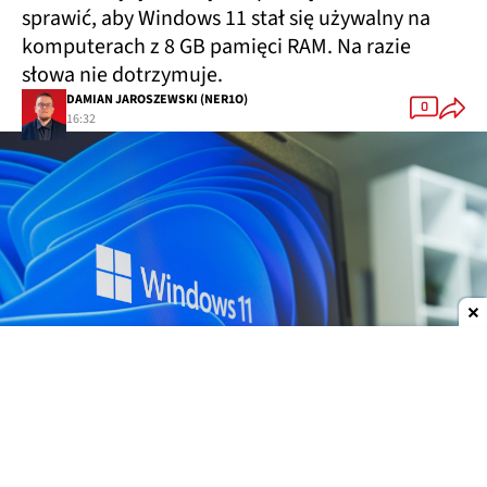
sprawić, aby Windows 11 stał się używalny na
komputerach z 8 GB pamięci RAM. Na razie
słowa nie dotrzymuje.
DAMIAN JAROSZEWSKI (NER1O)
0
16:32
Dodaj do ulubionych źródeł w Google
Windows 11 na 8 GB pamięci? Nie widzę tego