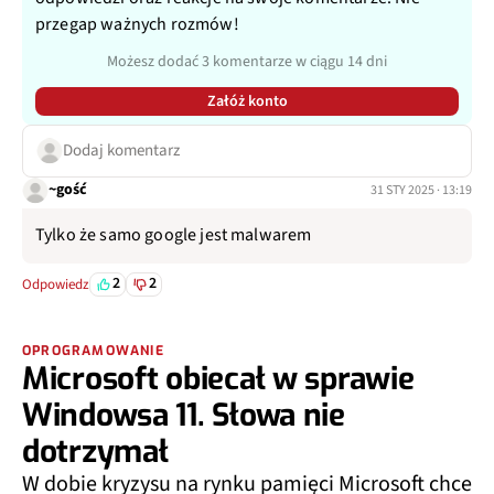
przegap ważnych rozmów!
Możesz dodać 3 komentarze w ciągu 14 dni
Załóż konto
Dodaj komentarz
~gość
31 STY 2025 · 13:19
Tylko że samo google jest malwarem
2
2
Odpowiedz
OPROGRAMOWANIE
Microsoft obiecał w sprawie
Windowsa 11. Słowa nie
dotrzymał
W dobie kryzysu na rynku pamięci Microsoft chce