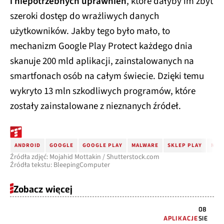
i niepotrzebnych uprawnień
, które dałyby im zbyt
szeroki dostęp do wrażliwych danych
użytkowników. Jakby tego było mało, to
mechanizm Google Play Protect każdego dnia
skanuje 200 mld aplikacji, zainstalowanych na
smartfonach osób na całym świecie. Dzięki temu
wykryto 13 mln szkodliwych programów, które
zostały zainstalowane z nieznanych źródeł.
ANDROID
GOOGLE
GOOGLE PLAY
MALWARE
SKLEP PLAY
MAL
Źródła zdjęć: Mojahid Mottakin / Shutterstock.com
Źródła tekstu: BleepingComputer
Zobacz więcej
08
APLIKACJE
SIE